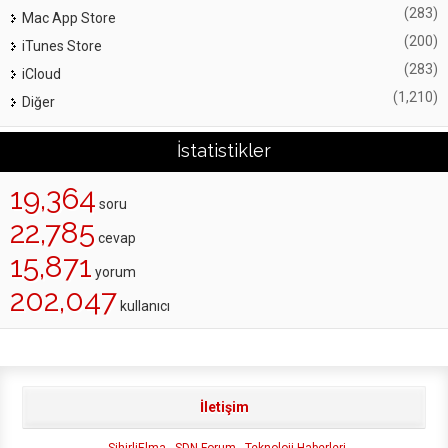
(283)
Mac App Store
(200)
iTunes Store
(283)
iCloud
(1,210)
Diğer
İstatistikler
19,364
soru
22,785
cevap
15,871
yorum
202,047
kullanıcı
İletişim
SihirliElma
SDN Forum
Teknoloji Haberleri