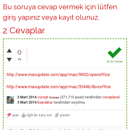
Bu soruya cevap vermek için lütfen
giriş yapınız
veya
kayıt olunuz
.
2 Cevaplar
0
oy
En İyi Cevap
http://www.macupdate.com/app/mac/9602/openoffice
http://www.macupdate.com/app/mac/35446/libreoffice
3 Mart 2016
cüneyt
(
371,710
puan)
tarafından
cevaplandı
Uzman
3 Mart 2016
Bayraktar
tarafından
seçilmiş