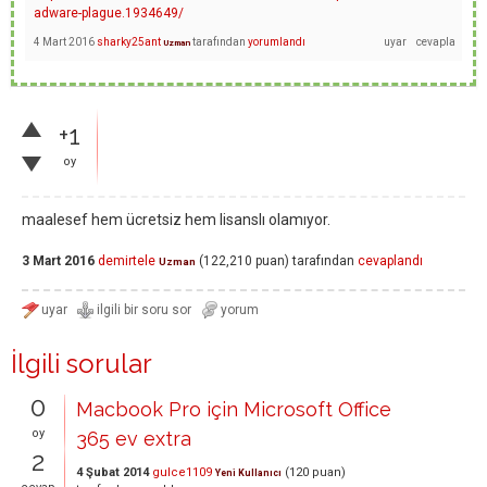
adware-plague.1934649/
4 Mart 2016
sharky25ant
tarafından
yorumlandı
Uzman
+1
oy
maalesef hem ücretsiz hem lisanslı olamıyor.
3 Mart 2016
demirtele
(
122,210
puan)
tarafından
cevaplandı
Uzman
İlgili sorular
0
Macbook Pro için Microsoft Office
oy
365 ev extra
2
4 Şubat 2014
gulce1109
(
120
puan)
Yeni Kullanıcı