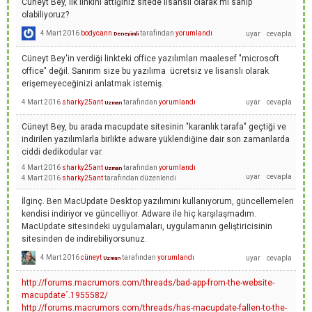
Cüneyt Bey, ilk linkini attığınız sitede lisanslı olarak mı sahip
olabiliyoruz?
4 Mart 2016
bodycann
tarafından
yorumlandı
Deneyimli
Cüneyt Bey'in verdiği linkteki office yazılımları maalesef "microsoft
office" değil. Sanırım size bu yazılıma ücretsiz ve lisanslı olarak
erişemeyeceğinizi anlatmak istemiş.
4 Mart 2016
sharky25ant
tarafından
yorumlandı
Uzman
Cüneyt Bey, bu arada macupdate sitesinin "karanlık tarafa" geçtiği ve
indirilen yazılımlarla birlikte adware yüklendiğine dair son zamanlarda
ciddi dedikodular var.
4 Mart 2016
sharky25ant
tarafından
yorumlandı
Uzman
4 Mart 2016
sharky25ant
tarafından
düzenlendi
İlginç. Ben MacUpdate Desktop yazılımını kullanıyorum, güncellemeleri
kendisi indiriyor ve güncelliyor. Adware ile hiç karşılaşmadım.
MacUpdate sitesindeki uygulamaları, uygulamanın geliştiricisinin
sitesinden de indirebiliyorsunuz.
4 Mart 2016
cüneyt
tarafından
yorumlandı
Uzman
http://forums.macrumors.com/threads/bad-app-from-the-website-
macupdate´.1955582/
http://forums.macrumors.com/threads/has-macupdate-fallen-to-the-