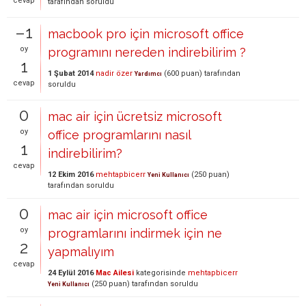
cevap
tarafından
soruldu
–1
macbook pro için microsoft office
oy
programını nereden indirebilirim ?
1
1 Şubat 2014
nadir özer
(
600
puan)
tarafından
Yardımcı
cevap
soruldu
0
mac air için ücretsiz microsoft
oy
office programlarını nasıl
1
indirebilirim?
cevap
12 Ekim 2016
mehtapbicerr
(
250
puan)
Yeni Kullanıcı
tarafından
soruldu
0
mac air için microsoft office
oy
programlarını indirmek için ne
2
yapmalıyım
cevap
24 Eylül 2016
Mac Ailesi
kategorisinde
mehtapbicerr
(
250
puan)
tarafından
soruldu
Yeni Kullanıcı