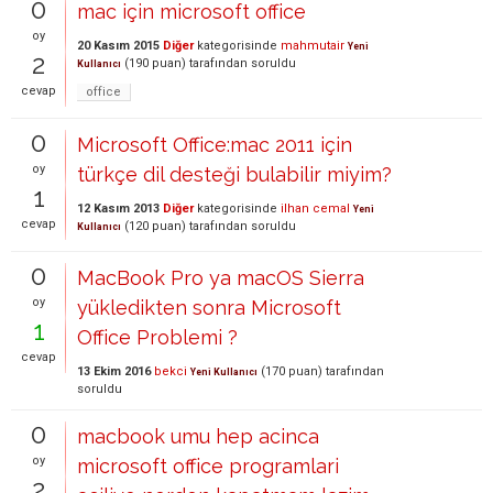
0
mac için microsoft office
oy
20 Kasım 2015
Diğer
kategorisinde
mahmutair
Yeni
2
(
190
puan)
tarafından
soruldu
Kullanıcı
cevap
office
0
Microsoft Office:mac 2011 için
oy
türkçe dil desteği bulabilir miyim?
1
12 Kasım 2013
Diğer
kategorisinde
ilhan cemal
Yeni
cevap
(
120
puan)
tarafından
soruldu
Kullanıcı
0
MacBook Pro ya macOS Sierra
oy
yükledikten sonra Microsoft
1
Office Problemi ?
cevap
13 Ekim 2016
bekci
(
170
puan)
tarafından
Yeni Kullanıcı
soruldu
0
macbook umu hep acinca
oy
microsoft office programlari
2