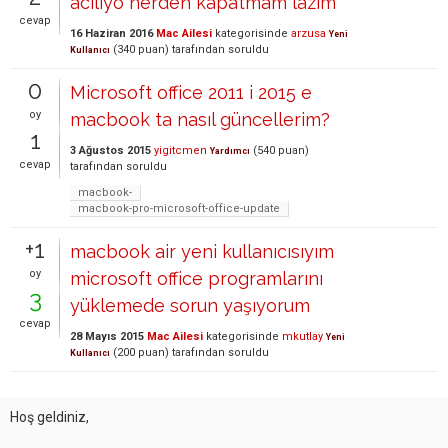
aciliyo nerden kapatmam lazim
cevap
16 Haziran 2016
Mac Ailesi
kategorisinde
arzusa
Yeni
(
340
puan)
tarafından
soruldu
Kullanıcı
0
Microsoft office 2011 i 2015 e
oy
macbook ta nasıl güncellerim?
1
3 Ağustos 2015
yigitcmen
(
540
puan)
Yardımcı
cevap
tarafından
soruldu
macbook-
macbook-pro-microsoft-office-update
+1
macbook air yeni kullanıcısıyım
oy
microsoft office programlarını
3
yüklemede sorun yaşıyorum
cevap
28 Mayıs 2015
Mac Ailesi
kategorisinde
mkutlay
Yeni
(
200
puan)
tarafından
soruldu
Kullanıcı
Hoş geldiniz,