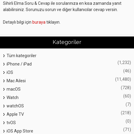
Sihirli Elma Soru & Cevap ile sorularınıza en kısa zamanda yanıt
alabilirsiniz. Sorunuzu sorun ve diğer kullanıcılar cevap versin.
Detaylı bilgi için
buraya
tıklayın.
Kategoriler
Tüm kategoriler
(1,232)
iPhone / iPad
(46)
iOS
(11,480)
Mac Ailesi
(728)
macOS
(60)
Watch
(7)
watchOS
(218)
Apple TV
(0)
tvOS
(71)
iOS App Store