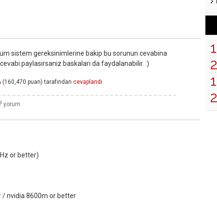
um sistem gereksinimlerine bakip bu sorunun cevabina
 cevabi paylasirsaniz baskalari da faydalanabilir. :)
1
(
160,470
puan)
tarafından
cevaplandı
n
Hz or better)
 / nvidia 8600m or better