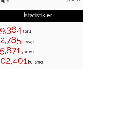
Diğer
İstatistikler
19,364
soru
22,785
cevap
5,871
yorum
202,401
kullanıcı