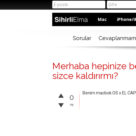
Mac
iPhone/i
Sorular
Cevaplanmam
Merhaba hepinize b
sizce kaldırırmı?
Benim macbok:OS x EL CAPTA
0
oy