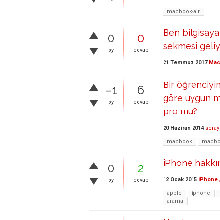
macbook-air
Ben bilgisay
0
0
sekmesi geliyo
oy
cevap
21 Temmuz 2017
Mac 
Bir öğrenciy
–1
6
göre uygun m
oy
cevap
pro mu?
20 Haziran 2014
seray
macbook
macbo
iPhone hakkın
0
2
12 Ocak 2015
iPhone 
oy
cevap
apple
iphone
arama