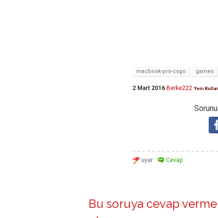
macbook-pro-csgo
games
2 Mart 2016
Berke222
Yeni Kulla
Sorunuz
Bu soruya cevap vermek