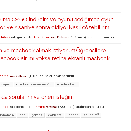
arıma CS:GO indirdim ve oyunu açdığımda oyun
r ve 2 saniye sonra gidiyor.Nasıl çözebilirim.
Ailesi
kategorisinde
Berat Kasar
(
190
puan)
tarafından
soruldu
Yeni Kullanıcı
im ve macbook almak istiyorum.Öğrencilere
acbook air mı yoksa retina ekranlı macbook
defne
(
110
puan)
tarafından
soruldu
Yeni Kullanıcı
ok-pro
macbook-pro-retina-13
macbook-air
da sorularım ve öneri isteğim
/ iPad
kategorisinde
ibrhmtrs
(
630
puan)
tarafından
soruldu
Yardımcı
iphone-6
app
games
contacts
rehber
sound-off