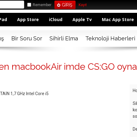
Remember
Kayıt
Pad
App Store
iCloud
Apple Tv
Mac App Store
ış
Bir Soru Sor
Sihirli Elma
Teknoloji Haberleri
en macbookAir imde CS:GO oyna
Ho
İN 1,7 GHz Intel Core i5
Si
kı
so
De