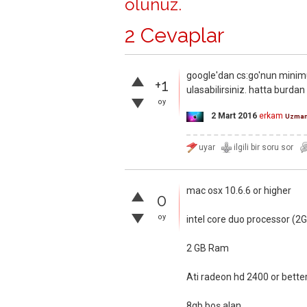
olunuz
.
2 Cevaplar
google'dan cs:go'nun minim
+1
ulasabilirsiniz. hatta burdan
oy
2 Mart 2016
erkam
Uzma
mac osx 10.6.6 or higher
0
oy
intel core duo processor (2G
2 GB Ram
Ati radeon hd 2400 or better
8gb boş alan