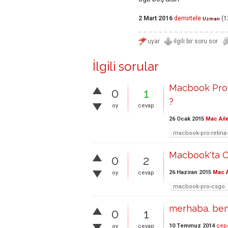
2 Mart 2016
demirtele
(
1
Uzman
İlgili sorular
Macbook Pro C
0
1
?
oy
cevap
26 Ocak 2015
Mac Ail
macbook-pro-retina
Macbook'ta 
0
2
26 Haziran 2015
Mac A
oy
cevap
macbook-pro-csgo
merhaba. ben 
0
1
10 Temmuz 2014
çep
oy
cevap