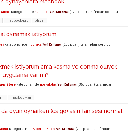
un oynayanlara macbook
Ailesi
kategorisinde
kullanıcı
(
120
puan)
tarafından
soruldu
Yeni Kullanıcı
macbook-pro
player
inal oynamak istiyorum
esi
kategorisinde
hburaks
(
200
puan)
tarafından
soruldu
Yeni Kullanıcı
kmek istiyorum ama kasma ve donma oluyor.
 uygulama var mı?
App Store
kategorisinde
ipekakdas
(
360
puan)
tarafından
Yeni Kullanıcı
amı
macbook-air
a oyun oynarken (cs go) aşırı fan sesi normal
ilesi
kategorisinde
Alperen Enes
(
240
puan)
tarafından
Yeni Kullanıcı