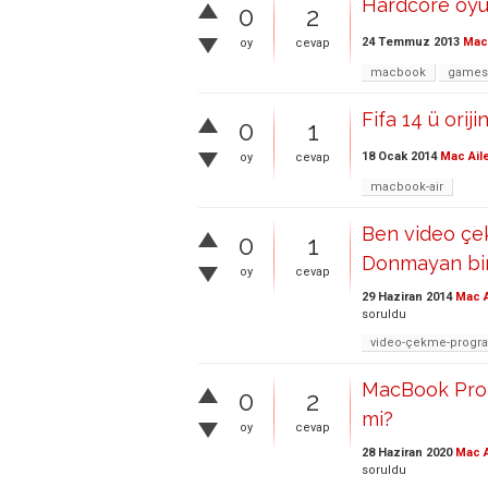
Hardcore oy
0
2
24 Temmuz 2013
Mac 
oy
cevap
macbook
games
Fifa 14 ü orij
0
1
18 Ocak 2014
Mac Ail
oy
cevap
macbook-air
Ben video çe
0
1
Donmayan bir
oy
cevap
29 Haziran 2014
Mac 
soruldu
video-çekme-progr
MacBook Pro d
0
2
mi?
oy
cevap
28 Haziran 2020
Mac A
soruldu