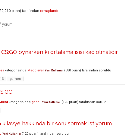
22,210
puan)
tarafından
cevaplandı
S:GO oynarken ki ortalama isisi kac olmalidir
esi
kategorisinde
Macplayer
(
380
puan)
tarafından
soruldu
Yeni Kullanıcı
-13
games
CS:GO
ilesi
kategorisinde
çapalı
(
120
puan)
tarafından
soruldu
Yeni Kullanıcı
kılavye hakkında bir soru sormak istiyorum.
o
(
120
puan)
tarafından
soruldu
Yeni Kullanıcı