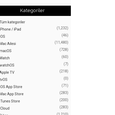
Kategoriler
Tüm kategoriler
(1,232)
iPhone / iPad
(46)
iOS
(11,480)
Mac Ailesi
(728)
macOS
(60)
Watch
(7)
watchOS
(218)
Apple TV
(0)
tvOS
(71)
iOS App Store
(283)
Mac App Store
(200)
iTunes Store
(283)
iCloud
(1,210)