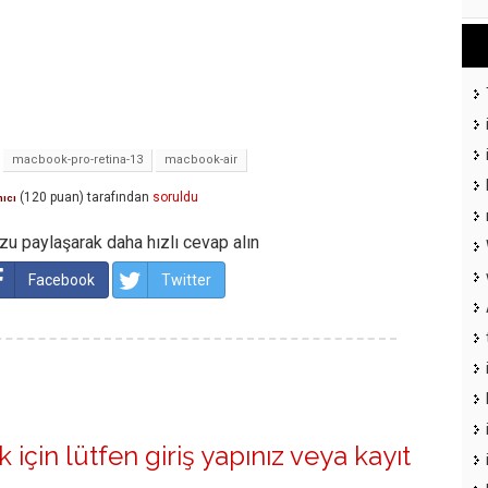
macbook-pro-retina-13
macbook-air
(
120
puan)
tarafından
soruldu
nıcı
u paylaşarak daha hızlı cevap alın
Facebook
Twitter
 için lütfen
giriş yapınız
veya
kayıt