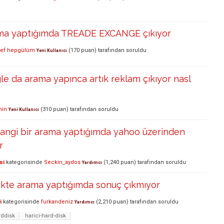
ama yaptığımda TREADE EXCANGE çıkıyor
ef hepgülüm
(
170
puan)
tarafından
soruldu
Yeni Kullanıcı
le da arama yapınca artık reklam çıkıyor nasl
hin
(
310
puan)
tarafından
soruldu
Yeni Kullanıcı
hangi bir arama yaptığımda yahoo üzerinden
r
si
kategorisinde
Seckin_aydos
(
1,240
puan)
tarafından
soruldu
Yardımcı
skte arama yaptığımda sonuç çıkmıyor
i
kategorisinde
furkandeniz
(
2,210
puan)
tarafından
soruldu
Yardımcı
rddisk
harici-hard-disk