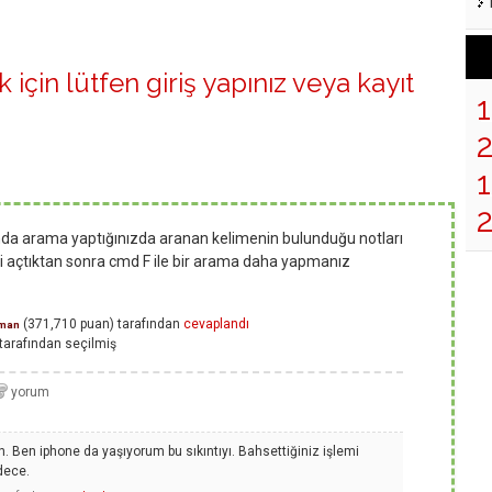
 için lütfen
giriş yapınız
veya
kayıt
1
kranda arama yaptığınızda aranan kelimenin bulunduğu notları
ini açtıktan sonra cmd F ile bir arama daha yapmanız
(
371,710
puan)
tarafından
cevaplandı
man
tarafından
seçilmiş
. Ben iphone da yaşıyorum bu sıkıntıyı. Bahsettiğiniz işlemi
dece.