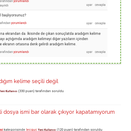
arafından
yorumlandı
taşındı
l başlıyorsunuz?
rafından
yorumlandı
ana ekrandan da. İkisinde de çıkan sonuçlatda aradığım kelime
yfayı açtığımda aradığım kelimeyi diğer yazıların içinden
e ekranın ortasına denk gelirdi aradığım kelime.
arafından
yorumlandı
dığım kelime seçili değil
(
330
puan)
tarafından
soruldu
Yeni Kullanıcı
li dosya ismi bar olarak çıkıyor kapatamıyorum
si
kategorisinde
lecguc
(
120
puan)
tarafından
soruldu
Yeni Kullanıcı