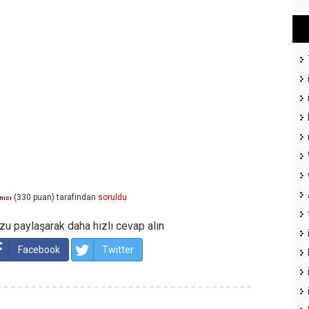
(
330
puan)
tarafından
soruldu
nıcı
u paylaşarak daha hızlı cevap alın
Facebook
Twitter