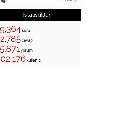
Diğer
İstatistikler
19,364
soru
22,785
cevap
5,871
yorum
202,176
kullanıcı