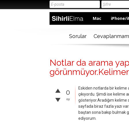
Mac
iPhone/i
Sorular
Cevaplanmam
Notlar da arama yap
görünmüyor.Kelimeni
Eskiden notlarda bir kelime a
0
çıkıyordu. Şimdi ise kelime
oy
gösteriyor.Aradığım kelime s
sayfada biraz fazla yazı va
baştan sona bakıp bulmak ger
ediyorum.