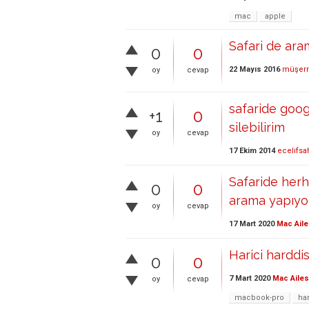
mac
apple
Safari de ar
0
0
22 Mayıs 2016
müşerr
oy
cevap
safaride goog
+1
0
silebilirim
oy
cevap
17 Ekim 2014
ecelifsa
Safaride her
0
0
arama yapıyo
oy
cevap
17 Mart 2020
Mac Aile
Harici harddi
0
0
7 Mart 2020
Mac Ailes
oy
cevap
macbook-pro
ha