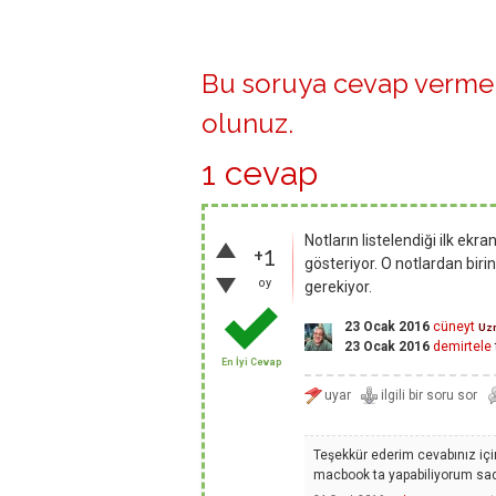
Bu soruya cevap vermek
olunuz
.
1 cevap
Notların listelendiği ilk e
+1
gösteriyor. O notlardan bir
oy
gerekiyor.
23 Ocak 2016
cüneyt
Uz
23 Ocak 2016
demirtele
En İyi Cevap
Teşekkür ederim cevabınız için
macbook ta yapabiliyorum sa