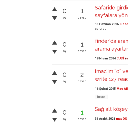
Safaride gir
0
1
sayfalara yön
oy
cevap
13 Haziran 2016
iPhon
soruldu
finder'da ara
0
1
arama ayarlar
oy
cevap
18 Nisan 2014
CUDİ
Ye
Imac'im ''0'' 
0
2
write 127 rea
oy
cevap
16 Şubat 2015
Mac Ail
imac
Sağ alt köşey
0
1
31 Aralık 2021
macOS
oy
cevap