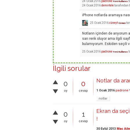
24 Ocak 2016
padrone
t
Yeni Kullanıcı
24 Ocak 2016
demirtele
tarafından
iPhone notlarda aramaya nası
25 Ocak 2016
cüneyt
ta
Uzman
Notların içinden de arıyorum 
sarı renk oluyor ama ilgili sa
bulamıyorum. Eskiden seçili v
25 Ocak 2016
padrone
t
Yeni Kullanıcı
İlgili sorular
Notlar da ara
0
0
1 Ocak 2016
padrone
oy
cevap
notlar
Ekran da seçi
0
1
!
oy
cevap
30 Eylül 2013
Mac Aile