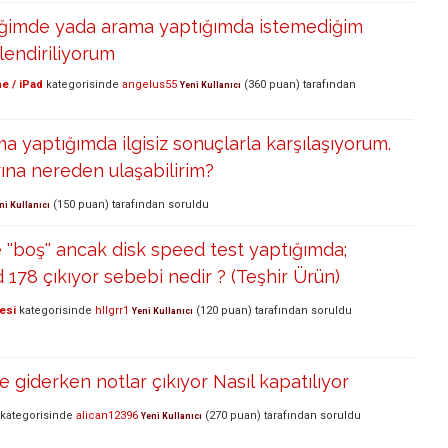
diğimde yada arama yaptığımda istemediğim
lendiriliyorum
e / iPad
kategorisinde
angelus55
(
360
puan)
tarafından
Yeni Kullanıcı
ma yaptığımda ilgisiz sonuçlarla karşılaşıyorum.
ına nereden ulaşabilirim?
(
150
puan)
tarafından
soruldu
ni Kullanıcı
ve ''boş'' ancak disk speed test yaptığımda;
d 178 çıkıyor sebebi nedir ? (Teşhir Ürün)
esi
kategorisinde
hllgrr1
(
120
puan)
tarafından
soruldu
Yeni Kullanıcı
e giderken notlar çıkıyor Nasıl kapatılıyor
kategorisinde
alican12396
(
270
puan)
tarafından
soruldu
Yeni Kullanıcı