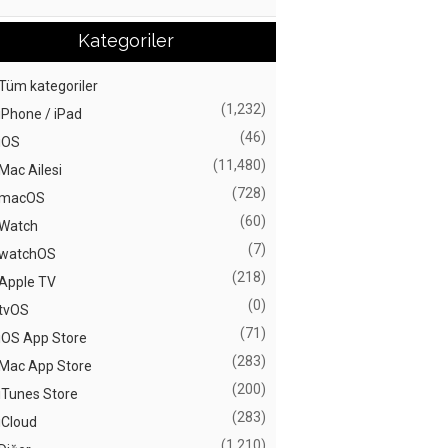
Kategoriler
Tüm kategoriler
(1,232)
iPhone / iPad
(46)
iOS
(11,480)
Mac Ailesi
(728)
macOS
(60)
Watch
(7)
watchOS
(218)
Apple TV
(0)
tvOS
(71)
iOS App Store
(283)
Mac App Store
(200)
iTunes Store
(283)
iCloud
(1,210)