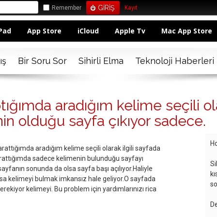
Remember
Kayıt
Pad
App Store
iCloud
Apple Tv
Mac App Store
ış
Bir Soru Sor
Sihirli Elma
Teknoloji Haberleri
tığımda aradığım kelime seçili ol
n olduğu sayfa çıkıyor sadece.
Ho
rattığımda aradığım kelime seçili olarak ilgili sayfada
 arattığımda sadece kelimenin bulunduğu sayfayı
Si
ayfanın sonunda da olsa sayfa başı açılıyor.Haliyle
kı
rsa kelimeyi bulmak imkansız hale geliyor.O sayfada
so
ekiyor kelimeyi. Bu problem için yardımlarınızı rica
De