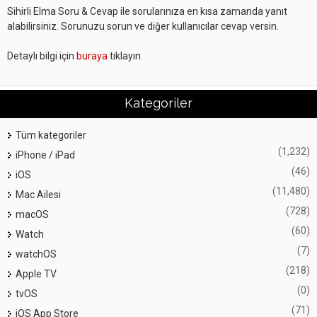
Sihirli Elma Soru & Cevap ile sorularınıza en kısa zamanda yanıt
alabilirsiniz. Sorunuzu sorun ve diğer kullanıcılar cevap versin.
Detaylı bilgi için
buraya
tıklayın.
Kategoriler
Tüm kategoriler
(1,232)
iPhone / iPad
(46)
iOS
(11,480)
Mac Ailesi
(728)
macOS
(60)
Watch
(7)
watchOS
(218)
Apple TV
(0)
tvOS
(71)
iOS App Store