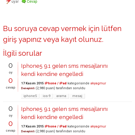
Bu soruya cevap vermek için lütfen
giriş yapınız
veya
kayıt olunuz
.
İlgili sorular
0
Iphone5 9.1 gelen sms mesajlarını
oy
kendi kendine engelledi
0
17 Kasım 2015
iPhone / iPad
kategorisinde
akyagmur
cevap
(
2,980
puan)
tarafından
soruldu
Deneyimli
iphone5
ios-9
arama
mesaj
0
Iphone5 9.1 gelen sms mesajlarını
oy
kendi kendine engelledi
0
17 Kasım 2015
iPhone / iPad
kategorisinde
akyagmur
cevap
(
2,980
puan)
tarafından
soruldu
Deneyimli