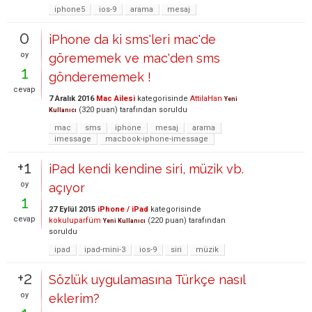
iphone5
ios-9
arama
mesaj
0
iPhone da ki sms'leri mac'de
oy
görememek ve mac'den sms
1
gönderememek !
cevap
7 Aralık 2016
Mac Ailesi
kategorisinde
AttilaHan
Yeni
(
320
puan)
tarafından
soruldu
Kullanıcı
mac
sms
iphone
mesaj
arama
imessage
macbook-iphone-imessage
+1
iPad kendi kendine siri, müzik vb.
oy
açıyor
1
27 Eylül 2015
iPhone / iPad
kategorisinde
cevap
kokuluparfüm
(
220
puan)
tarafından
Yeni Kullanıcı
soruldu
ipad
ipad-mini-3
ios-9
siri
müzik
+2
Sözlük uygulamasına Türkçe nasıl
oy
eklerim?