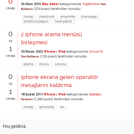
0
26 Ekim 2015
Mac Ailesi
kategorisinde
YigitOnline
Yeni
cevap
(
210
puan)
tarafından
soruldu
Kullanıcı
mesaj
macbook
yosemite
imessage
senkronizasyon
nasıl-yapılır
0
2 iphone arama menüsü
oy
birleşmesi
1
30 Nisan 2022
iPhone / iPad
kategorisinde
Orcun15
cevap
(
120
puan)
tarafından
soruldu
Yeni Kullanıcı
arama
münü
sorunu
0
iphone ekrana gelen operatör
oy
mesajlarını kaldırma
1
18 Şubat 2017
iPhone / iPad
kategorisinde
lalalabo
cevap
(
1,460
puan)
tarafından
soruldu
Yardımcı
mesaj
iphone6s
tur
Hoş geldiniz,