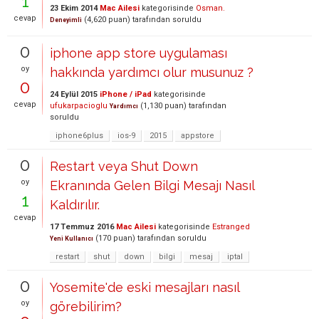
1
23 Ekim 2014
Mac Ailesi
kategorisinde
Osman.
cevap
(
4,620
puan)
tarafından
soruldu
Deneyimli
0
iphone app store uygulaması
oy
hakkında yardımcı olur musunuz ?
0
24 Eylül 2015
iPhone / iPad
kategorisinde
cevap
ufukarpacioglu
(
1,130
puan)
tarafından
Yardımcı
soruldu
iphone6plus
ios-9
2015
appstore
0
Restart veya Shut Down
oy
Ekranında Gelen Bilgi Mesajı Nasıl
1
Kaldırılır.
cevap
17 Temmuz 2016
Mac Ailesi
kategorisinde
Estranged
(
170
puan)
tarafından
soruldu
Yeni Kullanıcı
restart
shut
down
bilgi
mesaj
iptal
0
Yosemite'de eski mesajları nasıl
oy
görebilirim?