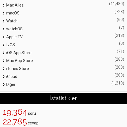
(11,480)
Mac Ailesi
(728)
macOS
(60)
Watch
(7)
watchOS
(218)
Apple TV
(0)
tvOS
(71)
iOS App Store
(283)
Mac App Store
(200)
iTunes Store
(283)
iCloud
(1,210)
Diğer
İstatistikler
19,364
soru
22,785
cevap