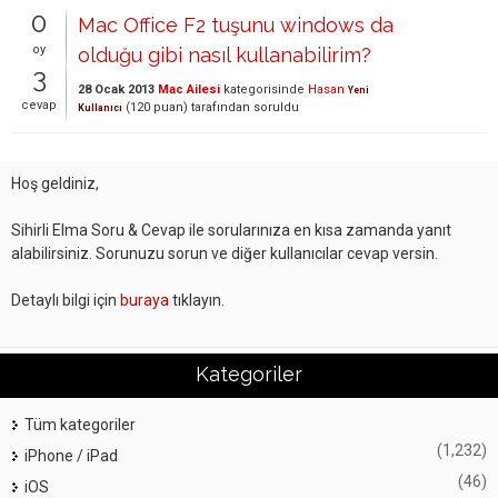
0
Mac Office F2 tuşunu windows da
oy
olduğu gibi nasıl kullanabilirim?
3
28 Ocak 2013
Mac Ailesi
kategorisinde
Hasan
Yeni
cevap
(
120
puan)
tarafından
soruldu
Kullanıcı
Hoş geldiniz,
Sihirli Elma Soru & Cevap ile sorularınıza en kısa zamanda yanıt
alabilirsiniz. Sorunuzu sorun ve diğer kullanıcılar cevap versin.
Detaylı bilgi için
buraya
tıklayın.
Kategoriler
Tüm kategoriler
(1,232)
iPhone / iPad
(46)
iOS