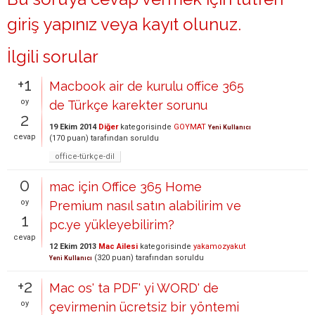
giriş yapınız
veya
kayıt olunuz
.
İlgili sorular
+1
Macbook air de kurulu office 365
oy
de Türkçe karekter sorunu
2
19 Ekim 2014
Diğer
kategorisinde
GOYMAT
Yeni Kullanıcı
cevap
(
170
puan)
tarafından
soruldu
office-türkçe-dil
0
mac için Office 365 Home
oy
Premium nasıl satın alabilirim ve
1
pc.ye yükleyebilirim?
cevap
12 Ekim 2013
Mac Ailesi
kategorisinde
yakamozyakut
(
320
puan)
tarafından
soruldu
Yeni Kullanıcı
+2
Mac os' ta PDF' yi WORD' de
oy
çevirmenin ücretsiz bir yöntemi