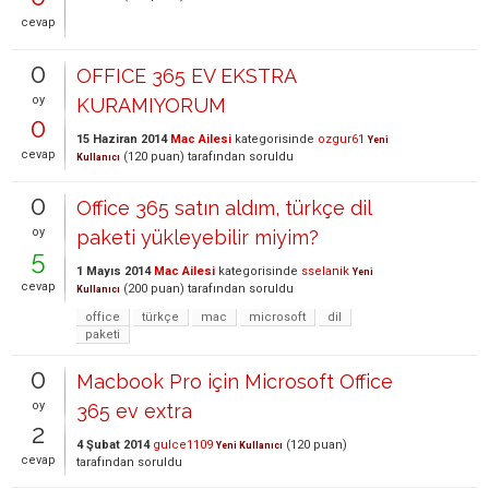
cevap
0
OFFICE 365 EV EKSTRA
oy
KURAMIYORUM
0
15 Haziran 2014
Mac Ailesi
kategorisinde
ozgur61
Yeni
cevap
(
120
puan)
tarafından
soruldu
Kullanıcı
0
Office 365 satın aldım, türkçe dil
oy
paketi yükleyebilir miyim?
5
1 Mayıs 2014
Mac Ailesi
kategorisinde
sselanik
Yeni
cevap
(
200
puan)
tarafından
soruldu
Kullanıcı
office
türkçe
mac
microsoft
dil
paketi
0
Macbook Pro için Microsoft Office
oy
365 ev extra
2
4 Şubat 2014
gulce1109
(
120
puan)
Yeni Kullanıcı
cevap
tarafından
soruldu