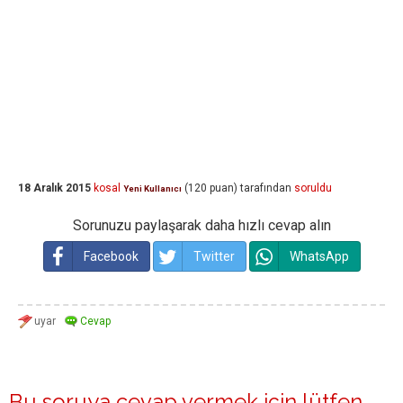
18 Aralık 2015
kosal
(
120
puan)
tarafından
soruldu
Yeni Kullanıcı
Sorunuzu paylaşarak daha hızlı cevap alın
Facebook
Twitter
WhatsApp
Bu soruya cevap vermek için lütfen