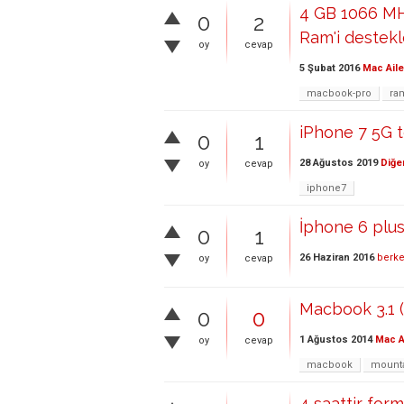
4 GB 1066 M
0
2
Ram'i destekl
oy
cevap
5 Şubat 2016
Mac Aile
macbook-pro
ra
iPhone 7 5G t
0
1
28 Ağustos 2019
Diğe
oy
cevap
iphone7
İphone 6 plus
0
1
26 Haziran 2016
berke
oy
cevap
Macbook 3.1 (
0
0
1 Ağustos 2014
Mac A
oy
cevap
macbook
mounta
4 saattir for