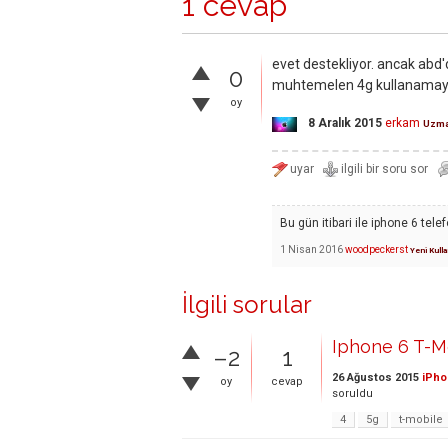
1 cevap
evet destekliyor. ancak abd'd
0
muhtemelen 4g kullanamaya
oy
8 Aralık 2015
erkam
Uzm
Bu gün itibari ile iphone 6 tel
1 Nisan 2016
woodpeckerst
Yeni Kulla
İlgili sorular
Iphone 6 T-Mo
–2
1
26 Ağustos 2015
iPho
oy
cevap
soruldu
4
5g
t-mobile