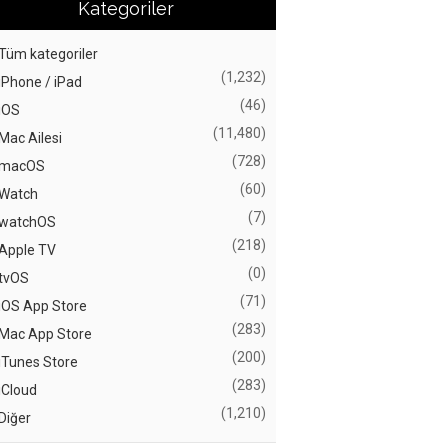
Kategoriler
Tüm kategoriler
(1,232)
iPhone / iPad
(46)
iOS
(11,480)
Mac Ailesi
(728)
macOS
(60)
Watch
(7)
watchOS
(218)
Apple TV
(0)
tvOS
(71)
iOS App Store
(283)
Mac App Store
(200)
iTunes Store
(283)
iCloud
(1,210)
Diğer