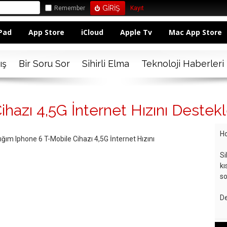
Remember
Kayıt
Pad
App Store
iCloud
Apple Tv
Mac App Store
ış
Bir Soru Sor
Sihirli Elma
Teknoloji Haberleri
hazı 4,5G İnternet Hızını Destekl
Ho
ım Iphone 6 T-Mobile Cihazı 4,5G İnternet Hızını
Si
kı
so
De