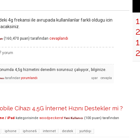
eki 4g frekansi ile avrupada kullanilanlar farkli oldugu icin
caksiniz.
(
160,470
puan)
tarafından
cevaplandı
1
an
efonumda 4,5g hizmetini denedim sorunsuz çalışıyor., bilginize.
tarafından
yorumlandı
nıcı
bile Cihazı 4,5G İnternet Hızını Destekler mi ?
ne / iPad
kategorisinde
woodpeckerst
(
100
puan)
tarafından
Yeni Kullanıcı
iphone
iphone6
internet
destek
yurtdışı