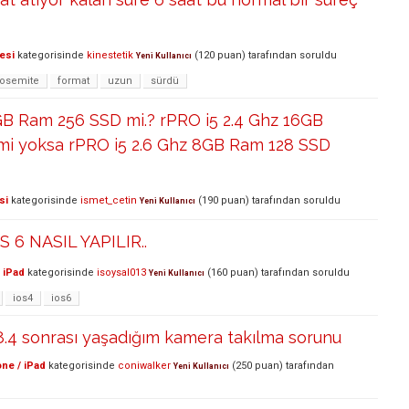
esi
kategorisinde
kinestetik
(
120
puan)
tarafından
soruldu
Yeni Kullanıcı
yosemite
format
uzun
sürdü
7 8GB Ram 256 SSD mi.? rPRO i5 2.4 Ghz 16GB
i yoksa rPRO i5 2.6 Ghz 8GB Ram 128 SSD
si
kategorisinde
ismet_cetin
(
190
puan)
tarafından
soruldu
Yeni Kullanıcı
S 6 NASIL YAPILIR..
 iPad
kategorisinde
isoysal013
(
160
puan)
tarafından
soruldu
Yeni Kullanıcı
ios4
ios6
8.4 sonrası yaşadığım kamera takılma sorunu
ne / iPad
kategorisinde
coniwalker
(
250
puan)
tarafından
Yeni Kullanıcı