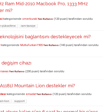
Hz Ram Mid-2010 Macbook Pro, 1333 MHz
er mi?
si
kategorisinde
omerburak
(
120
puan)
tarafından
soruldu
Yeni Kullanıcı
m-yükseltme
ram-tavsiye
eknolojisini bağlantısını destekleyecek mi?
r
kategorisinde
MutluFurkan1905
(
140
puan)
tarafından
soruldu
Yeni Kullanıcı
 değişim cihazı
rsavas
(
230
puan)
tarafından
soruldu
Yeni Kullanıcı
A1181) Mountain Lion destekler mi?
ilesi
kategorisinde
emadat
(
120
puan)
tarafından
soruldu
Yeni Kullanıcı
in-lion
support
mat atıyor kalan süre 6 saat bu normal bir süreç