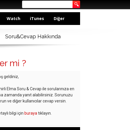
Watch
iTunes
Diğer
Soru&Cevap Hakkında
er mi ?
ş geldiniz,
hirli Elma Soru & Cevap ile sorularınıza en
sa zamanda yanıt alabilirsiniz. Sorunuzu
run ve diğer kullanıcılar cevap versin.
taylı bilgi için
buraya
tıklayın.