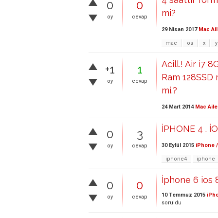
0
0
mi?
oy
cevap
29 Nisan 2017
Mac Ail
mac
os
x
Acill.! Air i
+1
1
Ram 128SSD m
oy
cevap
mi.?
24 Mart 2014
Mac Aile
İPHONE 4 . İO
0
3
30 Eylül 2015
iPhone /
oy
cevap
iphone4
iphone
İphone 6 ios 
0
0
10 Temmuz 2015
iPho
oy
cevap
soruldu