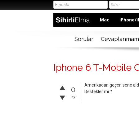
Mac
iPhone/i
Sorular
Cevaplanmam
Iphone 6 T-Mobile Ci
Amerikadan geçen sene aldığ
0
Destekler mi ?
oy