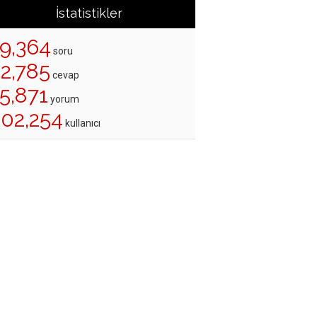
İstatistikler
19,364
soru
22,785
cevap
5,871
yorum
202,254
kullanıcı