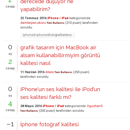
derecede düşüyor ne
cevap
yapabilirim?
23 Temmuz 2016
iPhone / iPad
kategorisinde
damlarpacukuru
(
210
puan)
tarafından
Yeni Kullanıcı
soruldu
iphone6-iphone6fotoğrafkalitesi
0
grafik tasarım için MacBook air
oy
alsam kullanabillirmiyim görüntü
2
kalitesi nasıl
cevap
11 Haziran 2016
dilara
(
250
puan)
Yeni Kullanıcı
tarafından
soruldu
0
iPhone'un ses kalitesi ile iPod'un
oy
ses kalitesi farklı mı?
4
28 Mayıs 2016
iPhone / iPad
kategorisinde
OguzhanS
cevap
(
250
puan)
tarafından
soruldu
Yeni Kullanıcı
–1
İphone fotoğraf kalitesi