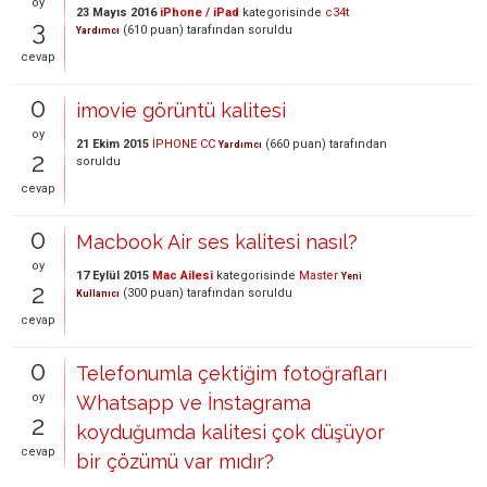
oy
23 Mayıs 2016
iPhone / iPad
kategorisinde
c34t
3
(
610
puan)
tarafından
soruldu
Yardımcı
cevap
0
imovie görüntü kalitesi
oy
21 Ekim 2015
İPHONE CC
(
660
puan)
tarafından
Yardımcı
2
soruldu
cevap
0
Macbook Air ses kalitesi nasıl?
oy
17 Eylül 2015
Mac Ailesi
kategorisinde
Master
Yeni
2
(
300
puan)
tarafından
soruldu
Kullanıcı
cevap
0
Telefonumla çektiğim fotoğrafları
oy
Whatsapp ve İnstagrama
2
koyduğumda kalitesi çok düşüyor
cevap
bir çözümü var mıdır?