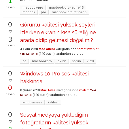
1
tarafından
soruldu
cevap
macbook-pro
macbook-pro-retina-13
mabook
pro
macbook-pro-retina-15
0
Görüntü kalitesi yüksek şeyleri
oy
izlerken ekranın kısa süreliğine
3
arada gidip gelmesi doğal mı?
cevap
4 Ekim 2020
Mac Ailesi
kategorisinde
temetinveniet
(
140
puan)
tarafından
soruldu
Yeni Kullanıcı
öa
macbookpro
ekran
sorun
2020
0
Windows 10 Pro ses kalitesi
oy
hakkında
0
8 Şubat 2018
Mac Ailesi
kategorisinde
mafrm
Yeni
cevap
(
120
puan)
tarafından
soruldu
Kullanıcı
windows-ses
kalitesi
0
Sosyal medyaya yüklediğim
oy
fotoğrafların kalitesi yüksek
2