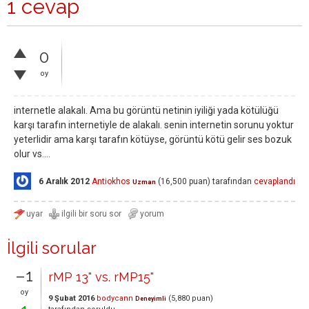
1 cevap
0
oy
internetle alakalı. Ama bu görüntü netinin iyiliği yada kötülüğü
karşı tarafın internetiyle de alakalı. senin internetin sorunu yoktur
yeterlidir ama karşı tarafın kötüyse, görüntü kötü gelir ses bozuk
olur vs....
6 Aralık 2012
Antiokhos
(
16,500
puan)
tarafından
cevaplandı
Uzman
İlgili sorular
–1
rMP 13" vs. rMP15"
oy
9 Şubat 2016
bodycann
(
5,880
puan)
Deneyimli