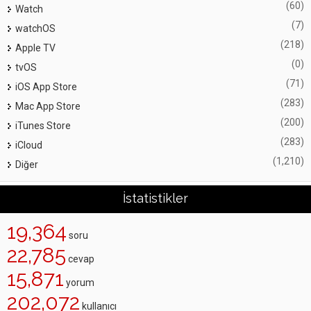
(60)
Watch
(7)
watchOS
(218)
Apple TV
(0)
tvOS
(71)
iOS App Store
(283)
Mac App Store
(200)
iTunes Store
(283)
iCloud
(1,210)
Diğer
İstatistikler
19,364
soru
22,785
cevap
15,871
yorum
202,072
kullanıcı