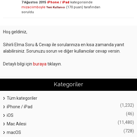
7 Ağustos 2015
iPhone / iPad
kategorisinde
mizaciimboyle
(
170
puan)
tarafından
Yeni Kullanıcı
soruldu
Hoş geldiniz,
Sihirli Elma Soru & Cevap ile sorularınıza en kısa zamanda yanıt
alabilirsiniz. Sorunuzu sorun ve diğer kullanıcılar cevap versin.
Detaylı bilgi için
buraya
tıklayın.
Kategoriler
Tüm kategoriler
(1,232)
iPhone / iPad
(46)
iOS
(11,480)
Mac Ailesi
(728)
macOS