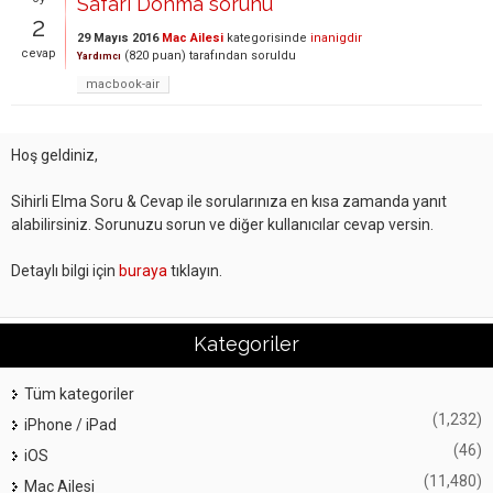
Safari Donma sorunu
2
29 Mayıs 2016
Mac Ailesi
kategorisinde
inanigdir
cevap
(
820
puan)
tarafından
soruldu
Yardımcı
macbook-air
Hoş geldiniz,
Sihirli Elma Soru & Cevap ile sorularınıza en kısa zamanda yanıt
alabilirsiniz. Sorunuzu sorun ve diğer kullanıcılar cevap versin.
Detaylı bilgi için
buraya
tıklayın.
Kategoriler
Tüm kategoriler
(1,232)
iPhone / iPad
(46)
iOS
(11,480)
Mac Ailesi