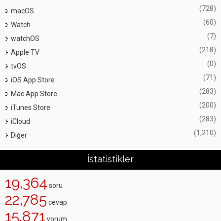
(728)
macOS
(60)
Watch
(7)
watchOS
(218)
Apple TV
(0)
tvOS
(71)
iOS App Store
(283)
Mac App Store
(200)
iTunes Store
(283)
iCloud
(1,210)
Diğer
İstatistikler
19,364
soru
22,785
cevap
15,871
yorum