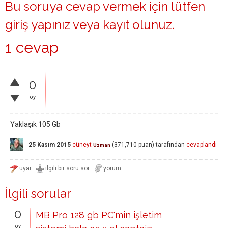
Bu soruya cevap vermek için lütfen
giriş yapınız
veya
kayıt olunuz
.
1 cevap
0
oy
Yaklaşık 105 Gb
25 Kasım 2015
cüneyt
(
371,710
puan)
tarafından
cevaplandı
Uzman
İlgili sorular
0
MB Pro 128 gb PC'min işletim
oy