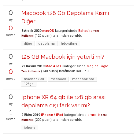
0
Macbook 128 Gb Depolama Kısmı
oy
Diğer
0
8 Aralık 2020
macOS
kategorisinde
Bahadirs
Yeni
cevap
(
120
puan)
tarafından
soruldu
Kullanıcı
diğer
depolama
hdd-silme
0
128 GB Macbook için yeterli mi?
oy
22 Kasım 2019
Mac Ailesi
kategorisinde
MagicalEagle
0
(
140
puan)
tarafından
soruldu
Yeni Kullanıcı
cevap
macbook-air
macbook
macbook-pro
128gb
0
Iphone XR 64 gb ile 128 gb arası
oy
depolama dışı fark var mı?
1
2 Ekim 2019
iPhone / iPad
kategorisinde
emre_tr
Yeni
cevap
(
200
puan)
tarafından
soruldu
Kullanıcı
iphone