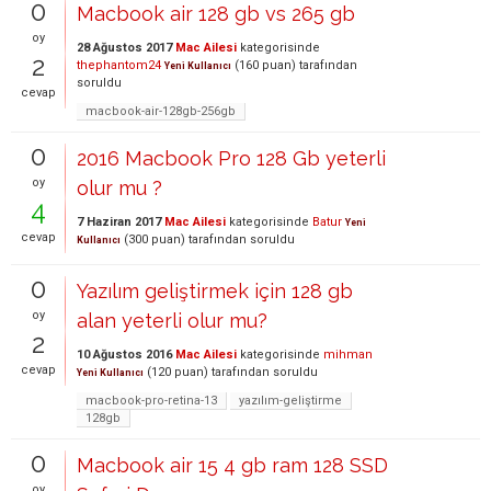
0
Macbook air 128 gb vs 265 gb
oy
28 Ağustos 2017
Mac Ailesi
kategorisinde
2
thephantom24
(
160
puan)
tarafından
Yeni Kullanıcı
soruldu
cevap
macbook-air-128gb-256gb
0
2016 Macbook Pro 128 Gb yeterli
oy
olur mu ?
4
7 Haziran 2017
Mac Ailesi
kategorisinde
Batur
Yeni
cevap
(
300
puan)
tarafından
soruldu
Kullanıcı
0
Yazılım geliştirmek için 128 gb
oy
alan yeterli olur mu?
2
10 Ağustos 2016
Mac Ailesi
kategorisinde
mihman
cevap
(
120
puan)
tarafından
soruldu
Yeni Kullanıcı
macbook-pro-retina-13
yazılım-geliştirme
128gb
0
Macbook air 15 4 gb ram 128 SSD
oy