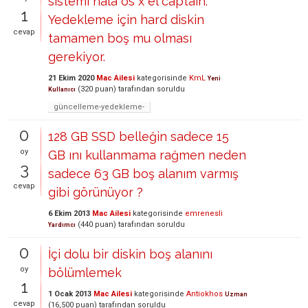
sistemi hala os x el captain.
1
Yedekleme için hard diskin
cevap
tamamen boş mu olması
gerekiyor.
21 Ekim 2020
Mac Ailesi
kategorisinde
KmL
Yeni
(
320
puan)
tarafından
soruldu
Kullanıcı
güncelleme-yedekleme-
0
128 GB SSD belleğin sadece 15
oy
GB ını kullanmama rağmen neden
3
sadece 63 GB boş alanım varmış
cevap
gibi görünüyor ?
6 Ekim 2013
Mac Ailesi
kategorisinde
emrenesli
(
440
puan)
tarafından
soruldu
Yardımcı
0
İçi dolu bir diskin boş alanını
oy
bölümlemek
1
1 Ocak 2013
Mac Ailesi
kategorisinde
Antiokhos
Uzman
cevap
(
16,500
puan)
tarafından
soruldu