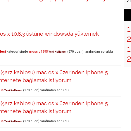
 os x 10.8.3 üstüne windowsda yüklemek
1
lesi
kategorisinde
mossio1995
(
270
puan)
tarafından
soruldu
Yeni Kullanıcı
 (şarz kablosu) mac os x üzerinden iphone 5
internete bağlamak istiyorum
us
(
170
puan)
tarafından
soruldu
Yeni Kullanıcı
 (şarz kablosu) mac os x üzerinden iphone 5
internete bağlamak istiyorum
us
(
170
puan)
tarafından
soruldu
Yeni Kullanıcı