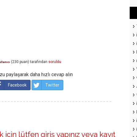
(
230
puan)
tarafından
soruldu
ullanıcı
u paylaşarak daha hızlı cevap alın
Facebook
Twitter
 için lütfen
giriş yapınız
veya
kayıt