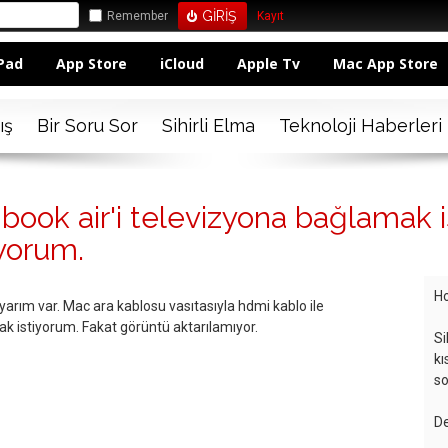
Remember
Kayıt
Pad
App Store
iCloud
Apple Tv
Mac App Store
ış
Bir Soru Sor
Sihirli Elma
Teknoloji Haberleri
book air'i televizyona bağlamak 
yorum.
Ho
arım var. Mac ara kablosu vasıtasıyla hdmi kablo ile
k istiyorum. Fakat görüntü aktarılamıyor.
Si
kı
so
De