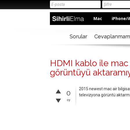
Mac
iPhone/i
Sorular
Cevaplanmam
HDMI kablo ile mac 
görüntüyü aktaramı
2015 newest mac air bilgisay
0
televizyona görüntü aktarma
oy