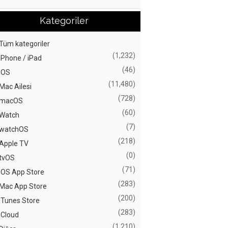
Kategoriler
Tüm kategoriler
(1,232)
iPhone / iPad
(46)
iOS
(11,480)
Mac Ailesi
(728)
macOS
(60)
Watch
(7)
watchOS
(218)
Apple TV
(0)
tvOS
(71)
iOS App Store
(283)
Mac App Store
(200)
iTunes Store
(283)
iCloud
(1,210)