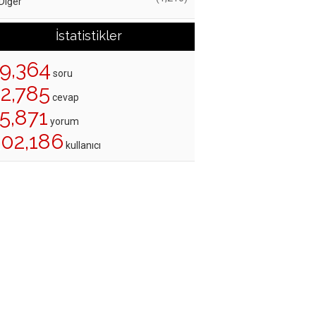
Diğer
İstatistikler
19,364
soru
22,785
cevap
5,871
yorum
202,186
kullanıcı