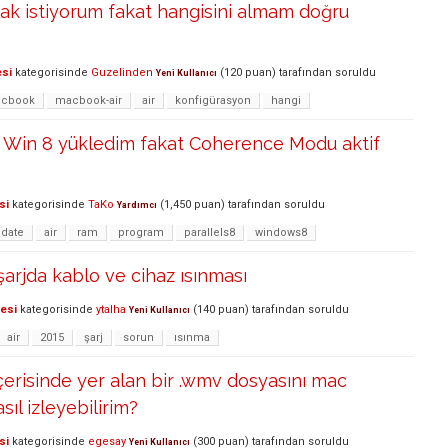
k istiyorum fakat hangisini almam doğru
esi
kategorisinde
Guzelinden
(
120
puan)
tarafından
soruldu
Yeni Kullanıcı
cbook
macbook-air
air
konfigürasyon
hangi
le Win 8 yükledim fakat Coherence Modu aktif
si
kategorisinde
TaKo
(
1,450
puan)
tarafından
soruldu
Yardımcı
date
air
ram
program
parallels8
windows8
arjda kablo ve cihaz ısınması
lesi
kategorisinde
ytalha
(
140
puan)
tarafından
soruldu
Yeni Kullanıcı
air
2015
şarj
sorun
ısınma
erisinde yer alan bir .wmv dosyasını mac
sıl izleyebilirim?
si
kategorisinde
egesay
(
300
puan)
tarafından
soruldu
Yeni Kullanıcı