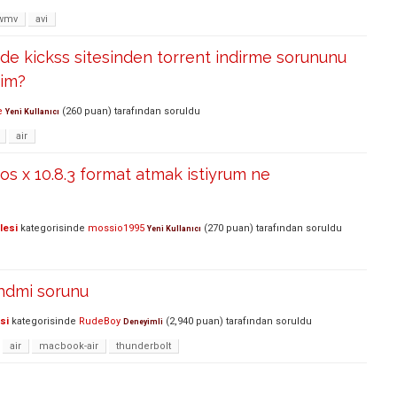
wmv
avi
de kickss sitesinden torrent indirme sorununu
rim?
e
(
260
puan)
tarafından
soruldu
Yeni Kullanıcı
air
os x 10.8.3 format atmak istiyrum ne
lesi
kategorisinde
mossio1995
(
270
puan)
tarafından
soruldu
Yeni Kullanıcı
hdmi sorunu
si
kategorisinde
RudeBoy
(
2,940
puan)
tarafından
soruldu
Deneyimli
air
macbook-air
thunderbolt