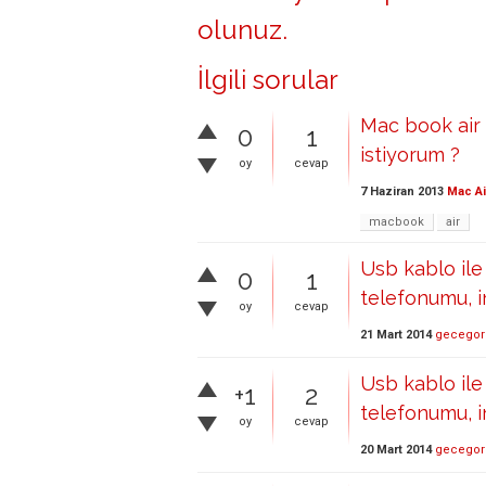
olunuz
.
İlgili sorular
Mac book air
0
1
istiyorum ?
oy
cevap
7 Haziran 2013
Mac Ai
macbook
air
Usb kablo ile
0
1
telefonumu, 
oy
cevap
21 Mart 2014
gecegor
Usb kablo ile
+1
2
telefonumu, 
oy
cevap
20 Mart 2014
gecegor