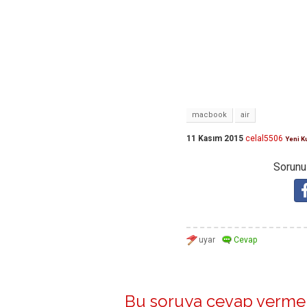
macbook
air
11 Kasım 2015
celal5506
Yeni K
Sorunuz
Bu soruya cevap vermek