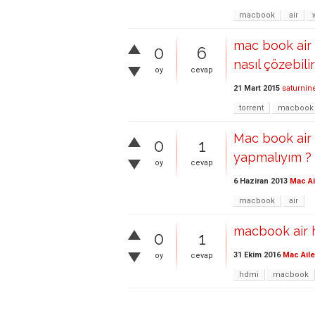
macbook
air
mac book air 
0
6
nasıl çözebili
oy
cevap
21 Mart 2015
saturnin
torrent
macbook
Mac book air 
0
1
yapmalıyım ?
oy
cevap
6 Haziran 2013
Mac Ai
macbook
air
macbook air 
0
1
31 Ekim 2016
Mac Aile
oy
cevap
hdmi
macbook