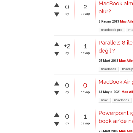
MacBook alma
0
2
olur?
oy
cevap
2 Kasım 2013
Mac Ail
macbook-pro
ma
Parallels 8 i
+2
1
değil ?
oy
cevap
25 Mart 2013
Mac Aile
macbook
macup
MacBook Air ş
0
0
13 Mayıs 2021
Mac Ai
oy
cevap
mac
macbook
Powerpoint iç
0
1
book air'de na
oy
cevap
26 Mart 2015
Mac Aile