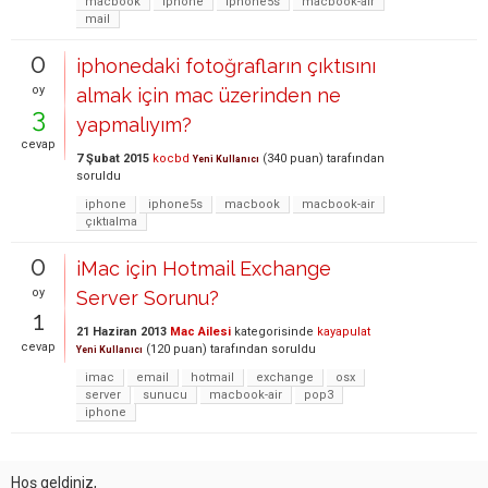
macbook
iphone
iphone5s
macbook-air
mail
0
iphonedaki fotoğrafların çıktısını
oy
almak için mac üzerinden ne
3
yapmalıyım?
cevap
7 Şubat 2015
kocbd
(
340
puan)
tarafından
Yeni Kullanıcı
soruldu
iphone
iphone5s
macbook
macbook-air
çıktıalma
0
iMac için Hotmail Exchange
oy
Server Sorunu?
1
21 Haziran 2013
Mac Ailesi
kategorisinde
kayapulat
cevap
(
120
puan)
tarafından
soruldu
Yeni Kullanıcı
imac
email
hotmail
exchange
osx
server
sunucu
macbook-air
pop3
iphone
Hoş geldiniz,