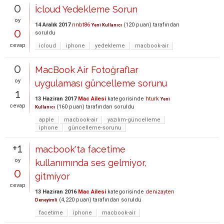
0
İcloud Yedekleme Sorun
oy
14 Aralık 2017
nnbt86
(
120
puan)
tarafından
Yeni Kullanıcı
0
soruldu
cevap
icloud
iphone
yedekleme
macbook-air
0
MacBook Air Fotoğraflar
oy
uygulaması güncelleme sorunu
1
13 Haziran 2017
Mac Ailesi
kategorisinde
hturk
Yeni
cevap
(
160
puan)
tarafından
soruldu
Kullanıcı
apple
macbook-air
yazılım-güncelleme
iphone
güncelleme-sorunu
+1
macbook'ta facetime
oy
kullanımında ses gelmiyor,
0
gitmiyor
cevap
13 Haziran 2016
Mac Ailesi
kategorisinde
denizayten
(
4,220
puan)
tarafından
soruldu
Deneyimli
facetime
iphone
macbook-air