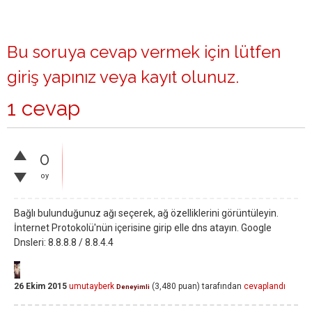
Bu soruya cevap vermek için lütfen
giriş yapınız
veya
kayıt olunuz
.
1 cevap
0
oy
Bağlı bulunduğunuz ağı seçerek, ağ özelliklerini görüntüleyin.
İnternet Protokolü'nün içerisine girip elle dns atayın. Google
Dnsleri: 8.8.8.8 / 8.8.4.4
26 Ekim 2015
umutayberk
(
3,480
puan)
tarafından
cevaplandı
Deneyimli