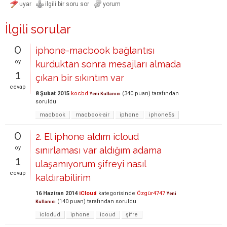
İlgili sorular
0
iphone-macbook bağlantısı
oy
kurduktan sonra mesajları almada
1
çıkan bir sıkıntım var
cevap
8 Şubat 2015
kocbd
(
340
puan)
tarafından
Yeni Kullanıcı
soruldu
macbook
macbook-air
iphone
iphone5s
0
2. El iphone aldım icloud
oy
sınırlaması var aldığım adama
1
ulaşamıyorum şifreyi nasıl
cevap
kaldırabilirim
16 Haziran 2014
iCloud
kategorisinde
Özgür4747
Yeni
(
140
puan)
tarafından
soruldu
Kullanıcı
iclodud
iphone
icoud
şifre