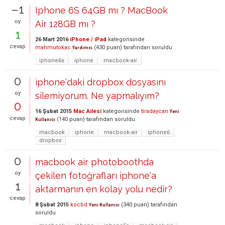
–1
Iphone 6S 64GB mı ? MacBook
oy
Air 128GB mı ?
1
26 Mart 2016
iPhone / iPad
kategorisinde
cevap
mahmutokac
(
430
puan)
tarafından
soruldu
Yardımcı
iphone6s
iphone
macbook-air
0
iphone'daki dropbox dosyasını
oy
silemiyorum. Ne yapmalıyım?
0
16 Şubat 2015
Mac Ailesi
kategorisinde
tiradaycan
Yeni
cevap
(
140
puan)
tarafından
soruldu
Kullanıcı
macbook
iphone
macbook-air
iphone6
dropbox
0
macbook air photoboothda
oy
çekilen fotoğrafları iphone'a
1
aktarmanın en kolay yolu nedir?
cevap
8 Şubat 2015
kocbd
(
340
puan)
tarafından
Yeni Kullanıcı
soruldu