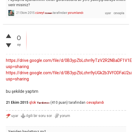
verir misiniz?
21 Ekim 2015
cüneyt
tarafından
yorumlandı
Uzman
0
oy
https://drive.google.com/file/d/0B3ypZbLchn9yTzV2R2NBaDF1V1E
usp=sharing
https://drive.google.com/file/d/0B3ypZbLchn9yUGk2b3VfODFaU2s
usp=sharing
bu şekilde yaptım
21 Ekim 2015
qlok
(
410
puan)
tarafından
cevaplandı
Yardımcı
Yeniden başlattınız mı?