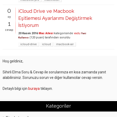
0
iCloud Drive ve Macbook
oy
Eşitlemesi Ayarlarımı Değiştirmek
1
İstiyorum
cevap
20 Kasım 2016
Mac Ailesi
kategorisinde
vadu
Yeni
(
120
puan)
tarafından
soruldu
Kullanıcı
icloud-drive
icloud
macbook-air
Hoş geldiniz,
Sihirli Elma Soru & Cevap ile sorularınıza en kısa zamanda yanıt
alabilirsiniz. Sorunuzu sorun ve diğer kullanıcılar cevap versin.
Detaylı bilgi için
buraya
tıklayın.
Kategoriler