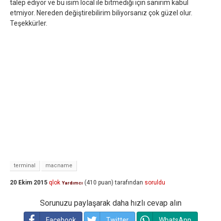
talep ediyor ve bu isim local ile bitmediği için sanırım kabul
etmiyor. Nereden değiştirebilirim biliyorsanız çok güzel olur.
Teşekkürler.
terminal
macname
20 Ekim 2015
qlok
(
410
puan)
tarafından
soruldu
Yardımcı
Sorunuzu paylaşarak daha hızlı cevap alın
Facebook
Twitter
WhatsApp