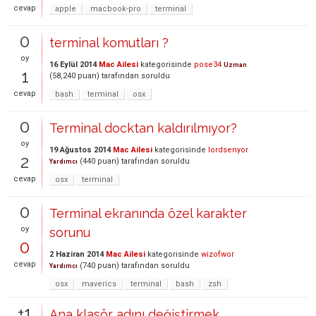
cevap
apple
macbook-pro
terminal
0
terminal komutları ?
oy
16 Eylül 2014
Mac Ailesi
kategorisinde
pose34
Uzman
1
(
58,240
puan)
tarafından
soruldu
cevap
bash
terminal
osx
0
Terminal docktan kaldırılmıyor?
oy
19 Ağustos 2014
Mac Ailesi
kategorisinde
lordsenyor
2
(
440
puan)
tarafından
soruldu
Yardımcı
cevap
osx
terminal
0
Terminal ekranında özel karakter
oy
sorunu
0
2 Haziran 2014
Mac Ailesi
kategorisinde
wizofwor
cevap
(
740
puan)
tarafından
soruldu
Yardımcı
osx
maverics
terminal
bash
zsh
+1
Ana klasör adını değiştirmek