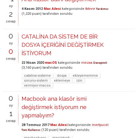
oy
4 Kasım 2012
Mac Ailesi
kategorisinde
tktnrvr
Yardımcı
2
(
1,220
puan)
tarafından
soruldu
cevap
0
CATALİNA DA SİSTEM DE BİR
oy
DOSYA İÇERİĞİNİ DEĞİŞTİRMEK
0
İSTİYORUM
cevap
22 Nisan 2020
macOS
kategorisinde
mirzaa
Deneyimli
(
3,160
puan)
tarafından
soruldu
catalina-sisteme
dosya
ekleyememme
sorunu-sistem
eklemeye
izin
vermiyor-macos
0
Macbook ana klasör ismi
oy
değiştirmek istiyorum ne
1
yapmalıyım?
cevap
28 Temmuz 2017
Mac Ailesi
kategorisinde
mertyucel
(
120
puan)
tarafından
soruldu
Yeni Kullanıcı
macbook-pro
macintosh