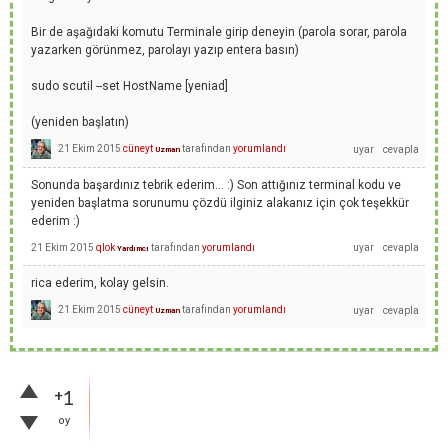
Bir de aşağıdaki komutu Terminale girip deneyin (parola sorar, parola
yazarken görünmez, parolayı yazıp entera basın)
sudo scutil --set HostName [yeniad]
(yeniden başlatın)
21 Ekim 2015
cüneyt
tarafından
yorumlandı
Uzman
Sonunda başardınız tebrik ederim... :) Son attığınız terminal kodu ve
yeniden başlatma sorunumu çözdü ilginiz alakanız için çok teşekkür
ederim :)
21 Ekim 2015
qlok
tarafından
yorumlandı
Yardımcı
rica ederim, kolay gelsin.
21 Ekim 2015
cüneyt
tarafından
yorumlandı
Uzman
+1
oy