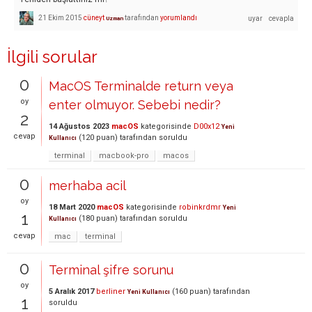
21 Ekim 2015
cüneyt
tarafından
yorumlandı
Uzman
İlgili sorular
0
MacOS Terminalde return veya
oy
enter olmuyor. Sebebi nedir?
2
14 Ağustos 2023
macOS
kategorisinde
D00x12
Yeni
cevap
(
120
puan)
tarafından
soruldu
Kullanıcı
terminal
macbook-pro
macos
0
merhaba acil
oy
18 Mart 2020
macOS
kategorisinde
robinkrdmr
Yeni
1
(
180
puan)
tarafından
soruldu
Kullanıcı
cevap
mac
terminal
0
Terminal şifre sorunu
oy
5 Aralık 2017
berliner
(
160
puan)
tarafından
Yeni Kullanıcı
1
soruldu