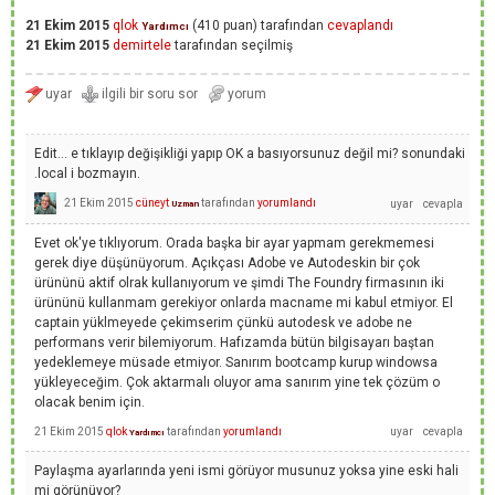
21 Ekim 2015
qlok
(
410
puan)
tarafından
cevaplandı
Yardımcı
21 Ekim 2015
demirtele
tarafından
seçilmiş
Edit... e tıklayıp değişikliği yapıp OK a basıyorsunuz değil mi? sonundaki
.local i bozmayın.
21 Ekim 2015
cüneyt
tarafından
yorumlandı
Uzman
Evet ok'ye tıklıyorum. Orada başka bir ayar yapmam gerekmemesi
gerek diye düşünüyorum. Açıkçası Adobe ve Autodeskin bir çok
ürününü aktif olrak kullanıyorum ve şimdi The Foundry firmasının iki
ürününü kullanmam gerekiyor onlarda macname mi kabul etmiyor. El
captain yüklmeyede çekimserim çünkü autodesk ve adobe ne
performans verir bilemiyorum. Hafızamda bütün bilgisayarı baştan
yedeklemeye müsade etmiyor. Sanırım bootcamp kurup windowsa
yükleyeceğim. Çok aktarmalı oluyor ama sanırım yine tek çözüm o
olacak benim için.
21 Ekim 2015
qlok
tarafından
yorumlandı
Yardımcı
Paylaşma ayarlarında yeni ismi görüyor musunuz yoksa yine eski hali
mi görünüyor?