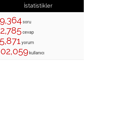
İstatistikler
19,364
soru
22,785
cevap
5,871
yorum
202,059
kullanıcı