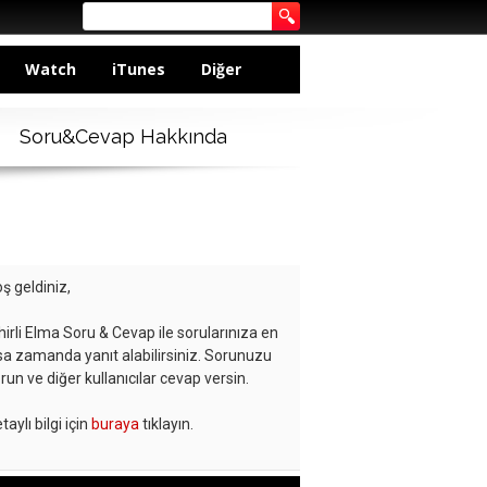
Watch
iTunes
Diğer
Soru&Cevap Hakkında
ş geldiniz,
hirli Elma Soru & Cevap ile sorularınıza en
sa zamanda yanıt alabilirsiniz. Sorunuzu
run ve diğer kullanıcılar cevap versin.
taylı bilgi için
buraya
tıklayın.