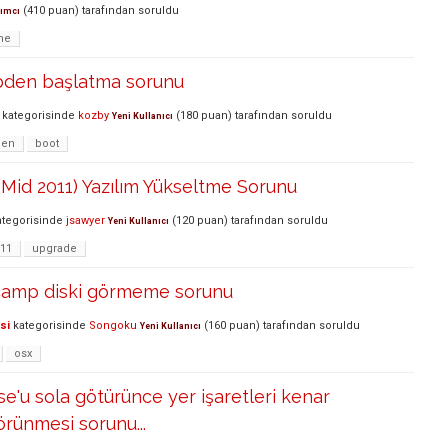
(
410
puan)
tarafından
soruldu
ımcı
me
den başlatma sorunu
kategorisinde
kozby
(
180
puan)
tarafından
soruldu
Yeni Kullanıcı
den
boot
Mid 2011) Yazılım Yükseltme Sorunu
tegorisinde
jsawyer
(
120
puan)
tarafından
soruldu
Yeni Kullanıcı
-11
upgrade
tcamp diski görmeme sorunu
si
kategorisinde
Songoku
(
160
puan)
tarafından
soruldu
Yeni Kullanıcı
osx
e'u sola götürünce yer işaretleri kenar
rünmesi sorunu...