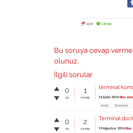
Bu soruya cevap vermek
olunuz
.
İlgili sorular
terminal komu
0
1
16 Eylül 2014
Mac Aile
oy
cevap
bash
terminal
Terminal dock
0
2
19 Ağustos 2014
Mac 
oy
cevap