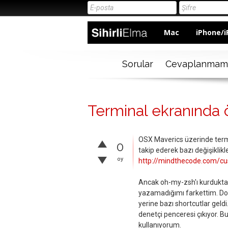
Mac
iPhone/i
Sorular
Cevaplanmam
Terminal ekranında 
OSX Maverics üzerinde termi
0
takip ederek bazı değişiklik
oy
http://mindthecode.com/cu
Ancak oh-my-zsh'ı kurdukta
yazamadığımı farkettim. Dolar
yerine bazı shortcutlar geldi
denetçi penceresi çıkıyor. B
kullanıyorum.