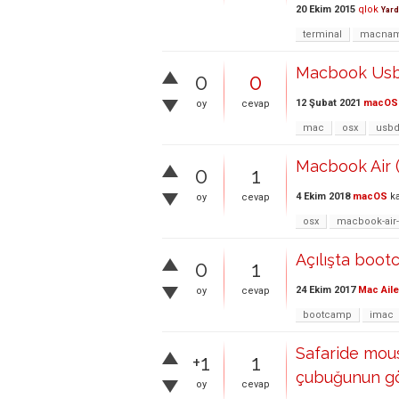
20 Ekim 2015
qlok
Yard
terminal
macna
Macbook Usb
0
0
12 Şubat 2021
macOS
oy
cevap
mac
osx
usb
Macbook Air (
0
1
4 Ekim 2018
macOS
ka
oy
cevap
osx
macbook-air
Açılışta boo
0
1
24 Ekim 2017
Mac Aile
oy
cevap
bootcamp
imac
Safaride mous
+1
1
çubuğunun gö
oy
cevap