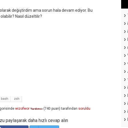
h olarak değiştirdim ama sorun hala devam ediyor. Bu
abilir? Nasıl düzeltilir?
bash
zsh
gorisinde
wizofwor
(
740
puan)
tarafından
soruldu
Yardımcı
u paylaşarak daha hızlı cevap alın