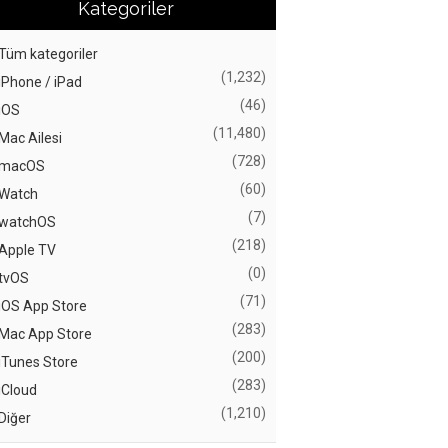
Kategoriler
Tüm kategoriler
(1,232)
iPhone / iPad
(46)
iOS
(11,480)
Mac Ailesi
(728)
macOS
(60)
Watch
(7)
watchOS
(218)
Apple TV
(0)
tvOS
(71)
iOS App Store
(283)
Mac App Store
(200)
iTunes Store
(283)
iCloud
(1,210)
Diğer