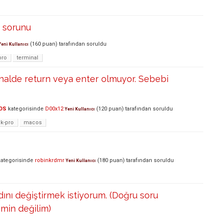
e sorunu
(
160
puan)
tarafından
soruldu
Yeni Kullanıcı
pro
terminal
alde return veya enter olmuyor. Sebebi
OS
kategorisinde
D00x12
(
120
puan)
tarafından
soruldu
Yeni Kullanıcı
k-pro
macos
ategorisinde
robinkrdmr
(
180
puan)
tarafından
soruldu
Yeni Kullanıcı
dını değiştirmek istiyorum. (Doğru soru
min değilim)