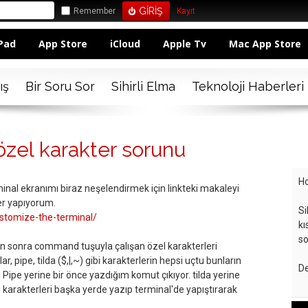
Remember
Kayıt
Pad
App Store
iCloud
Apple Tv
Mac App Store
ış
Bir Soru Sor
Sihirli Elma
Teknoloji Haberleri
özel karakter sorunu
Ho
nal ekranımı biraz neşelendirmek için linkteki makaleyi
ler yapıyorum.
Si
stomize-the-terminal/
kı
so
n sonra command tuşuyla çalışan özel karakterleri
, pipe, tilda ($,|,~) gibi karakterlerin hepsi uçtu bunların
De
. Pipe yerine bir önce yazdığım komut çıkıyor. tilda yerine
u karakterleri başka yerde yazıp terminal'de yapıştırarak