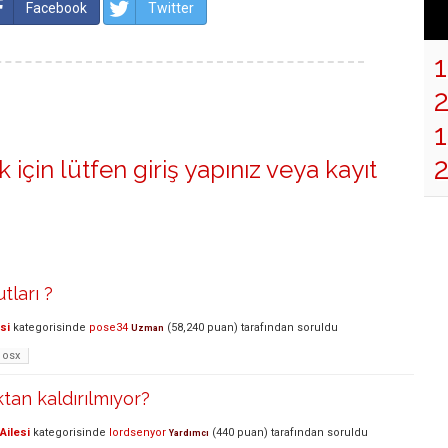
Facebook
Twitter
1
 için lütfen
giriş yapınız
veya
kayıt
tları ?
si
kategorisinde
pose34
(
58,240
puan)
tarafından
soruldu
Uzman
osx
tan kaldırılmıyor?
Ailesi
kategorisinde
lordsenyor
(
440
puan)
tarafından
soruldu
Yardımcı