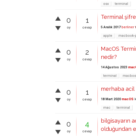
osx
terminal
Terminal şifr
0
1
5 Aralık 2017
berliner
oy
cevap
apple
macbook-
MacOS Termin
0
2
nedir?
oy
cevap
14 Ağustos 2023
mac
terminal
macboo
merhaba acil
0
1
18 Mart 2020
macOS
k
oy
cevap
mac
terminal
bilgisayarın a
0
4
olduğundan e
oy
cevap