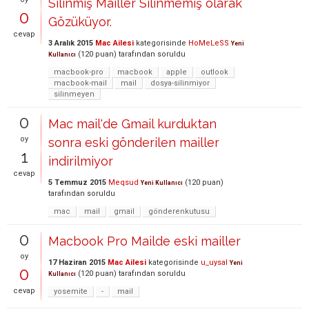
Silinmiş Mailler Silinmemiş olarak
0
Gözüküyor.
cevap
3 Aralık 2015
Mac Ailesi
kategorisinde
HoMeLeSS
Yeni
(
120
puan)
tarafından
soruldu
Kullanıcı
macbook-pro
macbook
apple
outlook
macbook-mail
mail
dosya-silinmiyor
silinmeyen
0
Mac mail'de Gmail kurduktan
oy
sonra eski gönderilen mailler
1
indirilmiyor
cevap
5 Temmuz 2015
Meqsud
(
120
puan)
Yeni Kullanıcı
tarafından
soruldu
mac
mail
gmail
gönderenkutusu
0
Macbook Pro Mailde eski mailler
oy
17 Haziran 2015
Mac Ailesi
kategorisinde
u_uysal
Yeni
0
(
120
puan)
tarafından
soruldu
Kullanıcı
cevap
yosemite
-
mail