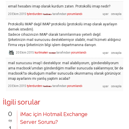
email hesabını imap olarak kurdum zaten. Protokollü imap nedir?
20 Ekim 2015
tylerdurden
tarafından
yorumlandı
Yardımcı
Protokollü IMAP değil IMAP protokolü (protokolü imap olarak ayarlayın
demek istedim).
Sadece cihazınızın IMAP olarak tanımlanması yeterli değil.
Şirketinizin mail sunucusu desteklemiyor olabilir, mail hizmeti aldığınız
Firma veya Şirketinizin bilgi işlem departmanına danışın.
20 Ekim 2015
kurtmaker
tarafından
yorumlandı
Uzman
mail sunucusu imap'i destekliyor. mail alabiliyorum, gönderebiliyorum
ama macbook'umdan gönderdiğim mailler sunucuda saklanmıyor, bir de
macbook'ta okuduğum mailler sunucuda okunmamış olarak görünüyor.
imap ayarlarını mı yanlış yaptım acaba?
20 Ekim 2015
tylerdurden
tarafından
yorumlandı
Yardımcı
İlgili sorular
0
iMac için Hotmail Exchange
oy
Server Sorunu?
1