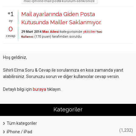
mac-iphone-mail-posta-kurulum-senkronize
+1
Mail ayarlarında Giden Posta
oy
Kutusunda Mailler Saklanmıyor.
0
29 Mart 2014
Mac Ailesi
kategorisinde
ykilciler
Yeni
cevap
(
170
puan)
tarafından
soruldu
Kullanıcı
Hoş geldiniz,
Sihirli Elma Soru & Cevap ile sorularınıza en kısa zamanda yanıt
alabilirsiniz. Sorunuzu sorun ve diğer kullanıcılar cevap versin.
Detaylı bilgi için
buraya
tıklayın.
Kategoriler
Tüm kategoriler
(1,232)
iPhone / iPad