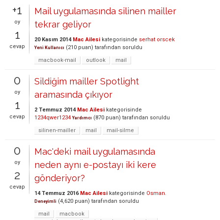
+1
Mail uygulamasında silinen mailler
oy
tekrar geliyor
1
20 Kasım 2014
Mac Ailesi
kategorisinde
serhat orscek
cevap
(
210
puan)
tarafından
soruldu
Yeni Kullanıcı
macbook-mail
outlook
mail
0
Sildiğim mailler Spotlight
oy
aramasında çıkıyor
1
2 Temmuz 2014
Mac Ailesi
kategorisinde
cevap
1234qwer1234
(
870
puan)
tarafından
soruldu
Yardımcı
silinen-mailler
mail
mail-silme
0
Mac'deki mail uygulamasında
oy
neden aynı e-postayı iki kere
2
gönderiyor?
cevap
14 Temmuz 2016
Mac Ailesi
kategorisinde
Osman.
(
4,620
puan)
tarafından
soruldu
Deneyimli
mail
macbook