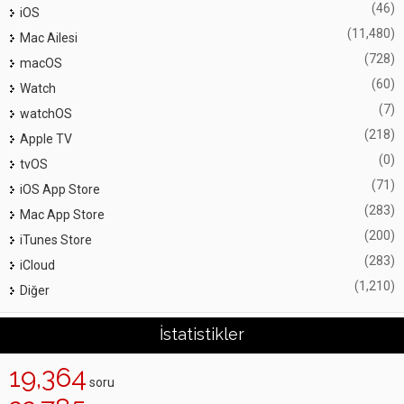
(46)
iOS
(11,480)
Mac Ailesi
(728)
macOS
(60)
Watch
(7)
watchOS
(218)
Apple TV
(0)
tvOS
(71)
iOS App Store
(283)
Mac App Store
(200)
iTunes Store
(283)
iCloud
(1,210)
Diğer
İstatistikler
19,364
soru