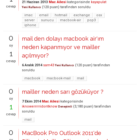
21 Haziran 2013
Mac Ailesi
kategorisinde
kayapulat
cevap
(
120
puan)
tarafından
soruldu
Yeni Kullanıcı
imac
email
hotmail
exchange
osx
server
sunucu
macbook-air
pop3
iphone
0
mail den dolayı macbook air'ım
oy
neden kapanmıyor ve mailler
1
açılmıyor?
cevap
6 Aralık 2014
sam43
(
120
puan)
tarafından
Yeni Kullanıcı
soruldu
macbook
macbook-mail
mail
0
mailler neden sarı gözüküyor ?
oy
7 Ekim 2014
Mac Ailesi
kategorisinde
1
iknowerrrrridontknow
(
3,180
puan)
tarafından
Deneyimli
soruldu
cevap
mail
0
MacBook Pro Outlook 2011'de
oy