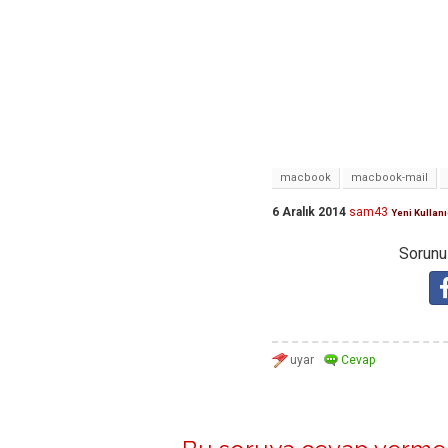
macbook
macbook-mail
6 Aralık 2014
sam43
Yeni Kullanı
Sorunuz