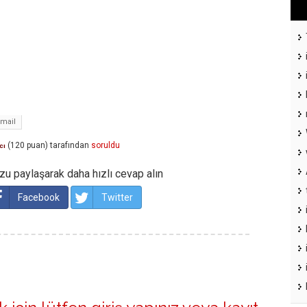
mail
(
120
puan)
tarafından
soruldu
cı
u paylaşarak daha hızlı cevap alın
Facebook
Twitter