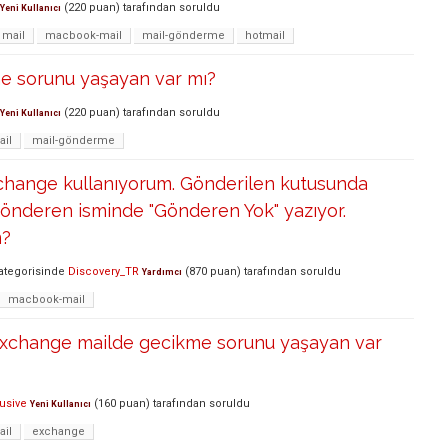
(
220
puan)
tarafından
soruldu
Yeni Kullanıcı
mail
macbook-mail
mail-gönderme
hotmail
e sorunu yaşayan var mı?
(
220
puan)
tarafından
soruldu
Yeni Kullanıcı
il
mail-gönderme
xchange kullanıyorum. Gönderilen kutusunda
önderen isminde "Gönderen Yok" yazıyor.
m?
ategorisinde
Discovery_TR
(
870
puan)
tarafından
soruldu
Yardımcı
macbook-mail
exchange mailde gecikme sorunu yaşayan var
usive
(
160
puan)
tarafından
soruldu
Yeni Kullanıcı
ail
exchange