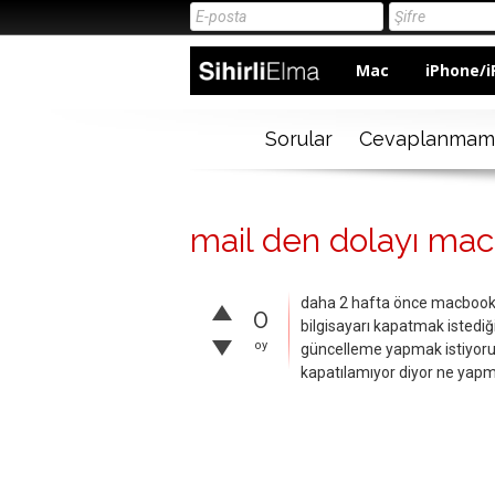
Mac
iPhone/i
Sorular
Cevaplanmam
mail den dolayı mac
daha 2 hafta önce macbook a
0
bilgisayarı kapatmak istedi
oy
güncelleme yapmak istiyoru
kapatılamıyor diyor ne yap