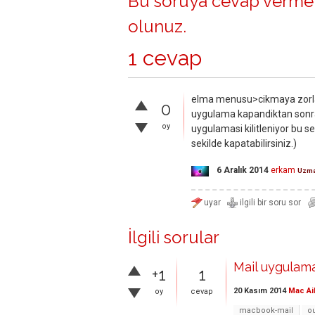
Bu soruya cevap vermek
olunuz
.
1 cevap
elma menusu>cikmaya zorla
0
uygulama kapandiktan sonra 
oy
uygulamasi kilitleniyor bu s
sekilde kapatabilirsiniz.)
6 Aralık 2014
erkam
Uzm
İlgili sorular
Mail uygulama
+1
1
20 Kasım 2014
Mac Ai
oy
cevap
macbook-mail
o