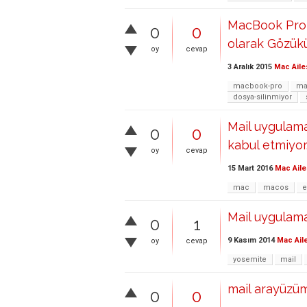
MacBook Pro O
0
0
olarak Gözükü
oy
cevap
3 Aralık 2015
Mac Aile
macbook-pro
ma
dosya-silinmiyor
Mail uygulamas
0
0
kabul etmiyor.
oy
cevap
15 Mart 2016
Mac Aile
mac
macos
e
Mail uygulama
0
1
9 Kasım 2014
Mac Ail
oy
cevap
yosemite
mail
mail arayüzü
0
0