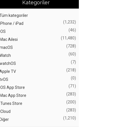
Kategoriler
Tüm kategoriler
(1,232)
iPhone / iPad
(46)
iOS
(11,480)
Mac Ailesi
(728)
macOS
(60)
Watch
(7)
watchOS
(218)
Apple TV
(0)
tvOS
(71)
iOS App Store
(283)
Mac App Store
(200)
iTunes Store
(283)
iCloud
(1,210)
Diğer