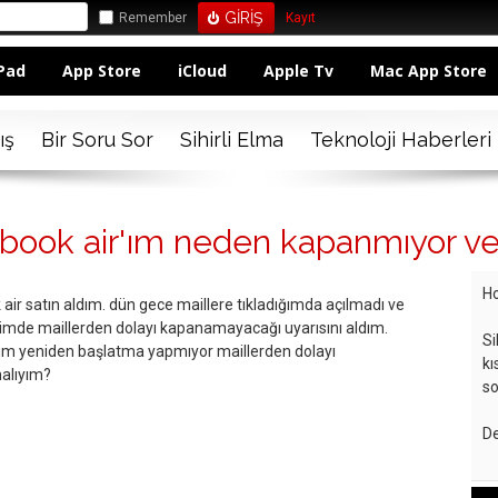
Remember
Kayıt
Pad
App Store
iCloud
Apple Tv
Mac App Store
ış
Bir Soru Sor
Sihirli Elma
Teknoloji Haberleri
book air'ım neden kapanmıyor ve 
Ho
ir satın aldım. dün gece maillere tıkladığımda açılmadı ve
ğimde maillerden dolayı kapanamayacağı uyarısını aldım.
Si
m yeniden başlatma yapmıyor maillerden dolayı
kı
malıyım?
so
De