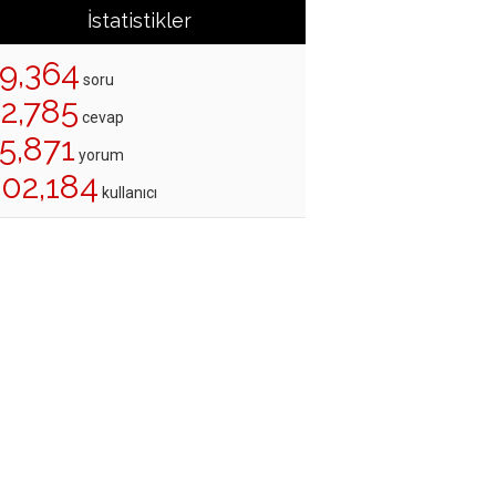
İstatistikler
19,364
soru
22,785
cevap
5,871
yorum
202,184
kullanıcı