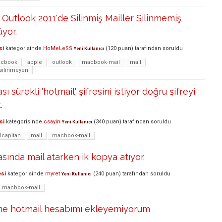
utlook 2011'de Silinmiş Mailler Silinmemiş
yor.
si
kategorisinde
HoMeLeSS
(
120
puan)
tarafından
soruldu
Yeni Kullanıcı
cbook
apple
outlook
macbook-mail
mail
silinmeyen
ı sürekli 'hotmail' şifresini istiyor doğru şifreyi
.
si
kategorisinde
csayin
(
340
puan)
tarafından
soruldu
Yeni Kullanıcı
lcapitan
mail
macbook-mail
sında mail atarken ik kopya atıyor.
esi
kategorisinde
myret
(
240
puan)
tarafından
soruldu
Yeni Kullanıcı
macbook-mail
me hotmail hesabımı ekleyemiyorum