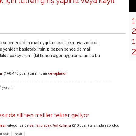
 için lütfen
giriş yapınız
veya
kayıt
1
 seceneginden mail uygulamasini cikmaya zorlayin.
yeniden baslatabilirsiniz. bazen bende de mail
ekilde cozuyorum. (kilitlenen diger uygulamalari da bu
(
160,470
puan)
tarafından
cevaplandı
an
sında silinen mailler tekrar geliyor
lesi
kategorisinde
serhat orscek
(
210
puan)
tarafından
soruldu
Yeni Kullanıcı
utlook
mail