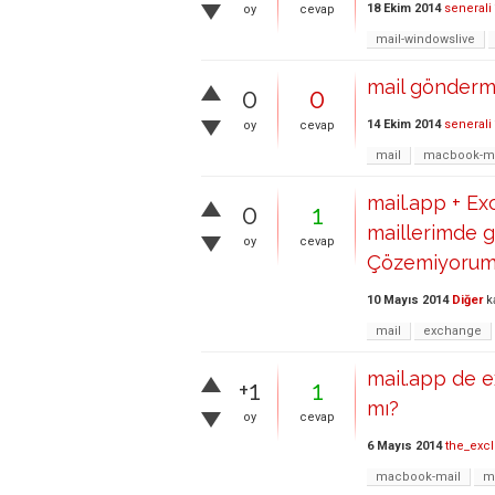
18 Ekim 2014
senerali
oy
cevap
mail-windowslive
mail gönderm
0
0
14 Ekim 2014
senerali
oy
cevap
mail
macbook-ma
mail.app + E
0
1
maillerimde g
oy
cevap
Çözemiyoru
10 Mayıs 2014
Diğer
k
mail
exchange
mail.app de 
+1
1
mı?
oy
cevap
6 Mayıs 2014
the_excl
macbook-mail
m