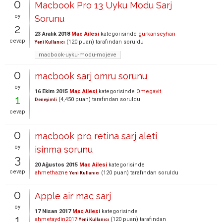
0
Macbook Pro 13 Uyku Modu Sarj
oy
Sorunu
2
23 Aralık 2018
Mac Ailesi
kategorisinde
gurkanseyhan
cevap
(
120
puan)
tarafından
soruldu
Yeni Kullanıcı
macbook-uyku-modu-mojeve
0
macbook sarj omru sorunu
oy
16 Ekim 2015
Mac Ailesi
kategorisinde
Omegavit
1
(
4,450
puan)
tarafından
soruldu
Deneyimli
cevap
0
macbook pro retina sarj aleti
oy
isinma sorunu
3
20 Ağustos 2015
Mac Ailesi
kategorisinde
cevap
ahmethazne
(
120
puan)
tarafından
soruldu
Yeni Kullanıcı
0
Apple air mac sarj
oy
17 Nisan 2017
Mac Ailesi
kategorisinde
1
ahmetaydin2017
(
120
puan)
tarafından
Yeni Kullanıcı