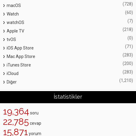
(728)
macOS
(60)
Watch
(7)
watchOS
(218)
Apple TV
(0)
tvOS
(71)
iOS App Store
(283)
Mac App Store
(200)
iTunes Store
(283)
iCloud
(1,210)
Diğer
İstatistikler
19,364
soru
22,785
cevap
15,871
yorum