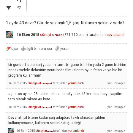
oy
1 ayda 43 devir? Günde yaklaşık 1,5 şarj. Kullanım şekliniz nedir?
16 Ekim 2015
cüneyt
(
371,710
puan)
tarafından
cevaplandı
Uzman
bir gunde 1 defa sarj yaparim tam ..bir gune bitiririm.yada 2 gune bitiririm
ancak webde dolasirim youtubede film izlerim oyun felan ve ya hic bir
program kullanmam
16 Ekim 2015
Omegavit
tarafından
yorumlandı
Deneyimli
agustos ayinin 28 i aldim cihazi simdiyedek 43 kere loadceys yapdim
tam olarak rakam 43 kere
16 Ekim 2015
Omegavit
tarafından
yorumlandı
Deneyimli
Devamlı, pil bitene kadar şarj adaptörü takılı olmadan pilden
kullanıyorsanız, kullanım şekliniz doğru değil.
16 Ekim 2015
cüneyt
tarafından
yorumlandı
Uzman