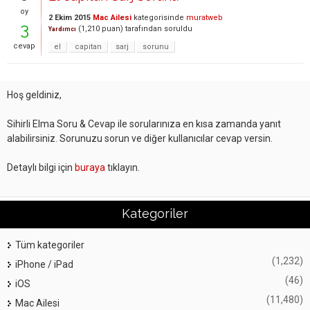
oy
2 Ekim 2015
Mac Ailesi
kategorisinde
muratweb
3
(
1,210
puan)
tarafından
soruldu
Yardımcı
cevap
el
capitan
sarj
sorunu
Hoş geldiniz,
Sihirli Elma Soru & Cevap ile sorularınıza en kısa zamanda yanıt
alabilirsiniz. Sorunuzu sorun ve diğer kullanıcılar cevap versin.
Detaylı bilgi için
buraya
tıklayın.
Kategoriler
Tüm kategoriler
(1,232)
iPhone / iPad
(46)
iOS
(11,480)
Mac Ailesi