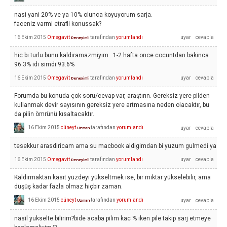
nasi yani 20% ve ya 10% olunca koyuyorum sarja.
faceniz varmi etrafli konussak?
16 Ekim 2015
Omegavit
tarafından
yorumlandı
Deneyimli
hic bi turlu bunu kaldiramazmiyim ..1-2 hafta once cocuntdan bakinca
96.3% idi simdi 93.6%
16 Ekim 2015
Omegavit
tarafından
yorumlandı
Deneyimli
Forumda bu konuda çok soru/cevap var, araştırın. Gereksiz yere pilden
kullanmak devir sayısının gereksiz yere artmasına neden olacaktır, bu
da pilin ömrünü kısaltacaktır.
16 Ekim 2015
cüneyt
tarafından
yorumlandı
Uzman
tesekkur arasdiricam ama su macbook aldigimdan bi yuzum gulmedi ya
16 Ekim 2015
Omegavit
tarafından
yorumlandı
Deneyimli
Kaldırmaktan kasıt yüzdeyi yükseltmek ise, bir miktar yükselebilir, ama
düşüş kadar fazla olmaz hiçbir zaman.
16 Ekim 2015
cüneyt
tarafından
yorumlandı
Uzman
nasil yukselte bilirim?bide acaba pilim kac % iken pile takip sarj etmeye