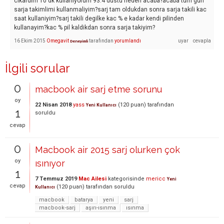
cikardim 10 dk kullaniyorum 93.4 dustu neden acaba?acaba tum gun
sarja takimlimi kullanmaliyim?sarj tam oldukdan sonra sarja takili kac
saat kullaniyim?sarj takili degilke kac % e kadar kendi pilinden
kullanayim?kac % pil kaldikdan sonra sarja takiyim?
16 Ekim 2015
Omegavit
tarafından
yorumlandı
Deneyimli
İlgili sorular
0
macbook air sarj etme sorunu
oy
22 Nisan 2018
yass
(
120
puan)
tarafından
Yeni Kullanıcı
1
soruldu
cevap
0
Macbook air 2015 sarj olurken çok
oy
ısınıyor
1
7 Temmuz 2019
Mac Ailesi
kategorisinde
mericc
Yeni
cevap
(
120
puan)
tarafından
soruldu
Kullanıcı
macbook
batarya
yeni
sarj
macbook-sarj
aşırı-ısınma
ısınma