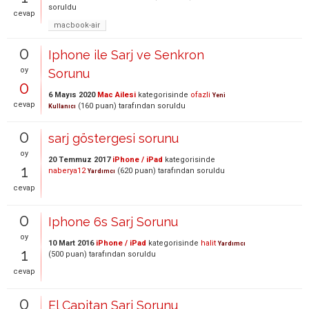
soruldu
cevap
macbook-air
0
Iphone ile Sarj ve Senkron
oy
Sorunu
0
6 Mayıs 2020
Mac Ailesi
kategorisinde
ofazli
Yeni
cevap
(
160
puan)
tarafından
soruldu
Kullanıcı
0
sarj göstergesi sorunu
oy
20 Temmuz 2017
iPhone / iPad
kategorisinde
1
naberya12
(
620
puan)
tarafından
soruldu
Yardımcı
cevap
0
Iphone 6s Sarj Sorunu
oy
10 Mart 2016
iPhone / iPad
kategorisinde
halit
Yardımcı
1
(
500
puan)
tarafından
soruldu
cevap
0
El Capitan Sarj Sorunu