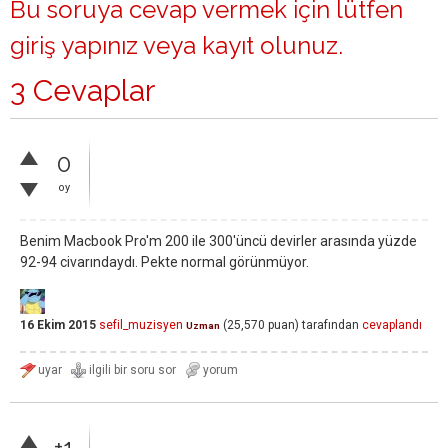
Bu soruya cevap vermek için lütfen
giriş yapınız
veya
kayıt olunuz
.
3 Cevaplar
0
oy
Benim Macbook Pro'm 200 ile 300'üncü devirler arasında yüzde
92-94 civarındaydı. Pekte normal görünmüyor.
16 Ekim 2015
sefil_muzisyen
(
25,570
puan)
tarafından
cevaplandı
Uzman
+1