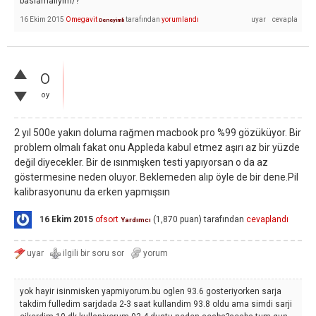
baslamaliyim/?
16 Ekim 2015
Omegavit
tarafından
yorumlandı
Deneyimli
0
oy
2 yıl 500e yakın doluma rağmen macbook pro %99 gözüküyor. Bir
problem olmalı fakat onu Appleda kabul etmez aşırı az bir yüzde
değil diyecekler. Bir de ısınmışken testi yapıyorsan o da az
göstermesine neden oluyor. Beklemeden alıp öyle de bir dene.Pil
kalibrasyonunu da erken yapmışsın
16 Ekim 2015
ofsort
(
1,870
puan)
tarafından
cevaplandı
Yardımcı
yok hayir isinmisken yapmiyorum.bu oglen 93.6 gosteriyorken sarja
takdim fulledim sarjdada 2-3 saat kullandim 93.8 oldu ama simdi sarji