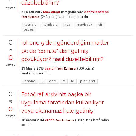
1
düzeltebilirim?
cevap
27 Ocak 2017
Mac Ailesi
kategorisinde
ecemkocatepe
(
240
puan)
tarafından
soruldu
Yeni Kullanıcı
keynote
numbers
mac
macbook
air
pages
0
iphone 5 den gönderdiğim mailler
oy
pc de "com.te" den gelmiş
0
gözüküyor? nasıl düzeltebilirim?
cevap
21 Mayıs 2015
gsargin
(
300
puan)
Yeni Kullanıcı
tarafından
soruldu
iphone
5
com
tr
te
problemi
0
Fotoğraf arşiviniz başka bir
oy
uygulama tarafından kullanılıyor
0
veya okunamaz hale gelmiş
cevap
18 Kasım 2014
crnbb
(
180
puan)
tarafından
Yeni Kullanıcı
soruldu