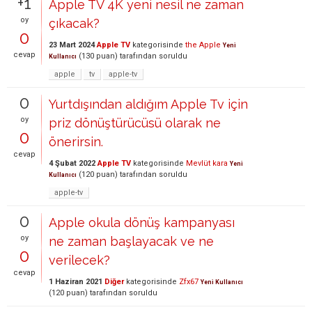
+1
Apple TV 4K yeni nesil ne zaman
oy
çıkacak?
0
23 Mart 2024
Apple TV
kategorisinde
the Apple
Yeni
cevap
(
130
puan)
tarafından
soruldu
Kullanıcı
apple
tv
apple-tv
0
Yurtdışından aldığım Apple Tv için
oy
priz dönüştürücüsü olarak ne
0
önerirsin.
cevap
4 Şubat 2022
Apple TV
kategorisinde
Mevlüt kara
Yeni
(
120
puan)
tarafından
soruldu
Kullanıcı
apple-tv
0
Apple okula dönüş kampanyası
oy
ne zaman başlayacak ve ne
0
verilecek?
cevap
1 Haziran 2021
Diğer
kategorisinde
Zfx67
Yeni Kullanıcı
(
120
puan)
tarafından
soruldu