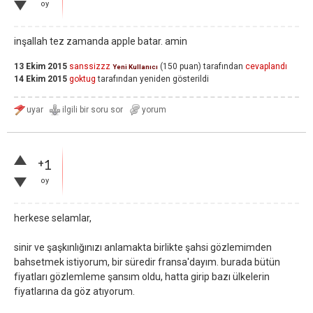
oy
inşallah tez zamanda apple batar. amin
13 Ekim 2015
sanssizzz
(
150
puan)
tarafından
cevaplandı
Yeni Kullanıcı
14 Ekim 2015
goktug
tarafından
yeniden gösterildi
+1
oy
herkese selamlar,
sinir ve şaşkınlığınızı anlamakta birlikte şahsi gözlemimden
bahsetmek istiyorum, bir süredir fransa'dayım. burada bütün
fiyatları gözlemleme şansım oldu, hatta girip bazı ülkelerin
fiyatlarına da göz atıyorum.