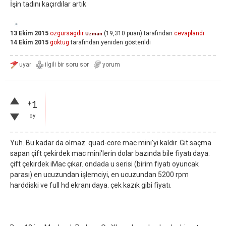
İşin tadını kaçırdılar artık
13 Ekim 2015
ozgursagdir
(
19,310
puan)
tarafından
cevaplandı
Uzman
14 Ekim 2015
goktug
tarafından
yeniden gösterildi
+1
oy
Yuh. Bu kadar da olmaz. quad-core mac mini'yi kaldır. Git saçma
sapan çift çekirdek mac mini'lerin dolar bazında bile fiyatı daya.
çift çekirdek iMac çıkar. ondada u serisi (birim fiyatı oyuncak
parası) en ucuzundan işlemciyi, en ucuzundan 5200 rpm
harddiski ve full hd ekranı daya. çek kazık gibi fiyatı.