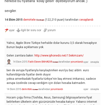
herkese bu fiyatlarla "kolay gelsin" diyebiliyorum ancak.:)
sevgiler.
14 Ekim 2015
demirtele
(
122,210
puan)
tarafından
cevaplandı
Uzman
Yalnız, Apple Store Türkiye herhalde dolar kurunu 3,5 olarak hesaplıyor.
Bunun başka açıklaması yok.
Gelen zamlara bakın:
http://www.iphonedo.net/13ekimzam/
14 Ekim 2015
Fatih Ekrem BAHADIR
tarafından
yorumlandı
Uzman
ben de avrupa fiyatlarıyla karşılaştırırken euro'yu baz aldım. euro
kullanıldığında fiyatlar denk oluyor.
yoksa amerikadaki fiyatlarla türkiye'nin baş etmesi imkansız, sadece
avrupa özelinde cevap verdiğim için doları hesaba katmadım.
14 Ekim 2015
demirtele
tarafından
yorumlandı
Uzman
Hocam çoğu firma (Toshiba, Asus, Samsung) bilgisayarlarına fiyat
belirlerken ülkelerin alım gücününüde hesaba katıyor. Yabancı internet