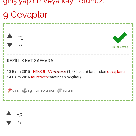
giriş yapınız
veya
kayıt olunuz
.
9 Cevaplar
+1
oy
En İyi Cevap
REZİLLİK HAT SAFHADA
13 Ekim 2015
TEKESULTAN
(
1,280
puan)
tarafından
cevaplandı
Yardımcı
14 Ekim 2015
muratweb
tarafından
seçilmiş
+2
oy