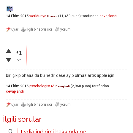
14 Ekim 2015
worldunya
(
11,450
puan)
tarafından
cevaplandı
Uzman
+1
oy
biri çıkıp ohaaa da bu nedir dese ayıp olmaz artık apple için
14 Ekim 2015
psychologist45
(
2,960
puan)
tarafından
Deneyimli
cevaplandı
İlgili sorular
0
Lydia indirimi hakkında ne