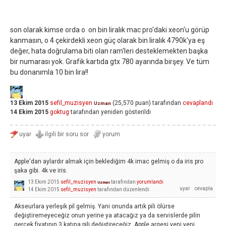
son olarak kimse orda o on bin liralık mac pro'daki xeon'u görüp
kanmasın, o 4 çekirdekli xeon güç olarak bin liralık 4790k'ya eş
değer, hata doğrulama biti olan ram'leri desteklemekten başka
bir numarası yok. Grafik kartıda gtx 780 ayarında birşey. Ve tüm
bu donanımla 10 bin lira!!
13 Ekim 2015
sefil_muzisyen
(
25,570
puan)
tarafından
cevaplandı
Uzman
14 Ekim 2015
goktug
tarafından
yeniden gösterildi
Apple'dan aylardır almak için beklediğim 4k imac gelmiş o da iris pro
şaka gibi. 4k ve iris.
13 Ekim 2015
sefil_muzisyen
tarafından
yorumlandı
Uzman
14 Ekim 2015
sefil_muzisyen
tarafından
düzenlendi
Akseurlara yerleşik pil gelmiş. Yani onunda artık pili ölürse
değiştiremeyeceğiz onun yerine ya atacağız ya da servislerde pilin
gerçek fiyatının 3 katına pili değiştireceğiz. Apple argesi yeni yeni