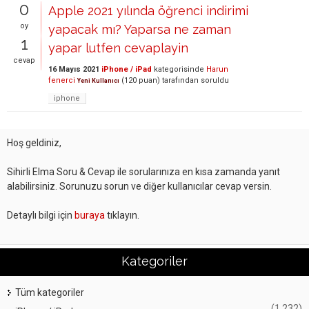
0
Apple 2021 yılında öğrenci indirimi
oy
yapacak mı? Yaparsa ne zaman
1
yapar lutfen cevaplayin
cevap
16 Mayıs 2021
iPhone / iPad
kategorisinde
Harun
fenerci
(
120
puan)
tarafından
soruldu
Yeni Kullanıcı
iphone
Hoş geldiniz,
Sihirli Elma Soru & Cevap ile sorularınıza en kısa zamanda yanıt
alabilirsiniz. Sorunuzu sorun ve diğer kullanıcılar cevap versin.
Detaylı bilgi için
buraya
tıklayın.
Kategoriler
Tüm kategoriler
(1,232)