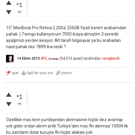
+1
oy
15" MacBook Pro Retina 2.2Ghz 256GB fiyatı benim arabamdan
pahalı :) Twingo kullanıyorum 7000 liraya almıştım 3 senedir
ayağımızı yerden kesiyor. Alt tarafı bilgisayar ya bu arabadan
nasıl pahalı olur 7899 lira nedir ?
14 Ekim 2015
ATIL
(
54,570
puan)
tarafından
cevaplandı
Uzman
+1
oy
Özellikle mac lerin yurtdışından alınmasının hiçbir dez avantajı
yok gider ordan alırım artık Türkiye'den mac fln alınmaz 1000tl lik
bu zamların dolar kuruyla fln hiçbir alakası yok