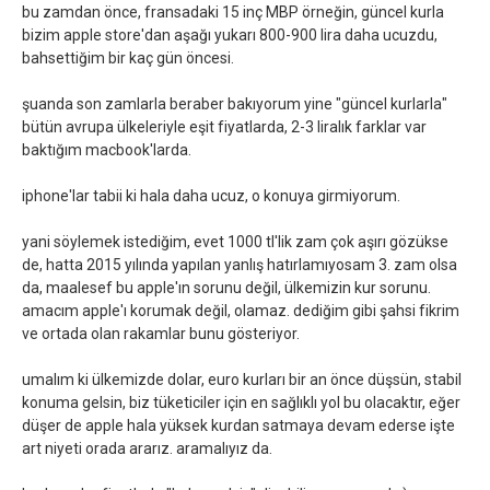
bu zamdan önce, fransadaki 15 inç MBP örneğin, güncel kurla
bizim apple store'dan aşağı yukarı 800-900 lira daha ucuzdu,
bahsettiğim bir kaç gün öncesi.
şuanda son zamlarla beraber bakıyorum yine "güncel kurlarla"
bütün avrupa ülkeleriyle eşit fiyatlarda, 2-3 liralık farklar var
baktığım macbook'larda.
iphone'lar tabii ki hala daha ucuz, o konuya girmiyorum.
yani söylemek istediğim, evet 1000 tl'lik zam çok aşırı gözükse
de, hatta 2015 yılında yapılan yanlış hatırlamıyosam 3. zam olsa
da, maalesef bu apple'ın sorunu değil, ülkemizin kur sorunu.
amacım apple'ı korumak değil, olamaz. dediğim gibi şahsi fikrim
ve ortada olan rakamlar bunu gösteriyor.
umalım ki ülkemizde dolar, euro kurları bir an önce düşsün, stabil
konuma gelsin, biz tüketiciler için en sağlıklı yol bu olacaktır, eğer
düşer de apple hala yüksek kurdan satmaya devam ederse işte
art niyeti orada ararız. aramalıyız da.