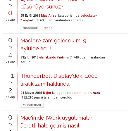
oy
düşünüyorsunuz?
0
25 Eylül 2016
Mac Ailesi
kategorisinde
selcukatay
cevap
(
3,360
puan)
tarafından
soruldu
Deneyimli
macbook
retina
0
Maclere zam gelecek mi 9
oy
eylülde acil !!
4
7 Eylül 2015
elmakurdu
(
1,740
puan)
tarafından
Yardımcı
cevap
soruldu
–1
Thunderbolt Display'deki 1.000
oy
liralık zam hakkında.
2
24 Mayıs 2015
Diğer
kategorisinde
demirtele
Uzman
cevap
(
122,210
puan)
tarafından
soruldu
thunderbolt
0
Mac'imde IWork uygulamaları
oy
ücretli hale gelmiş nasıl