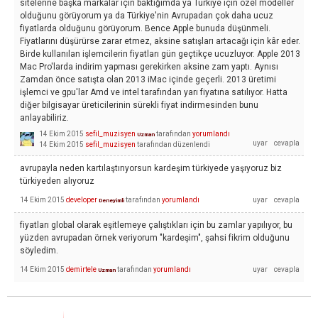
sitelerine başka markalar için baktığımda ya Türkiye için özel modeller
olduğunu görüyorum ya da Türkiye'nin Avrupadan çok daha ucuz
fiyatlarda olduğunu görüyorum. Bence Apple bunuda düşünmeli.
Fiyatlarını düşürürse zarar etmez, aksine satışları artacağı için kâr eder.
Birde kullanılan işlemcilerin fiyatları gün geçtikçe ucuzluyor. Apple 2013
Mac Pro'larda indirim yapması gerekirken aksine zam yaptı. Aynısı
Zamdan önce satışta olan 2013 iMac içinde geçerli. 2013 üretimi
işlemci ve gpu'lar Amd ve intel tarafından yarı fiyatına satılıyor. Hatta
diğer bilgisayar üreticilerinin sürekli fiyat indirmesinden bunu
anlayabiliriz.
14 Ekim 2015
sefil_muzisyen
tarafından
yorumlandı
Uzman
14 Ekim 2015
sefil_muzisyen
tarafından
düzenlendi
avrupayla neden kartılaştırıyorsun kardeşim türkiyede yaşıyoruz biz
türkiyeden alıyoruz
14 Ekim 2015
developer
tarafından
yorumlandı
Deneyimli
fiyatları global olarak eşitlemeye çalıştıkları için bu zamlar yapılıyor, bu
yüzden avrupadan örnek veriyorum "kardeşim", şahsi fikrim olduğunu
söyledim.
14 Ekim 2015
demirtele
tarafından
yorumlandı
Uzman