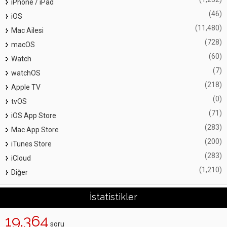
iPhone / iPad
(46)
iOS
(11,480)
Mac Ailesi
(728)
macOS
(60)
Watch
(7)
watchOS
(218)
Apple TV
(0)
tvOS
(71)
iOS App Store
(283)
Mac App Store
(200)
iTunes Store
(283)
iCloud
(1,210)
Diğer
İstatistikler
19,364
soru