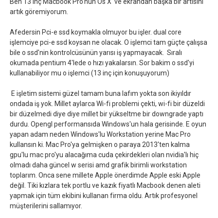
Ben 13 inç Macbook Pro'nun Os X' ve ekrandan başka bir artısını
artık göremiyorum.
Afedersin Pci-e ssd koymakla olmuyor bu işler. dual core
işlemciye pci-e ssd koysan ne olacak. O işlemci tam güçte çalışsa
bile o ssd'nin kontrolcüsünün yarısı iş yapmayacak. Sıralı
okumada pentium 4'lede o hızı yakalarsın. Sor bakim o ssd'yi
kullanabiliyor mu o işlemci (13 inç için konuşuyorum)
E işletim sistemi güzel tamam buna lafım yokta son ikiyıldır
ondada iş yok. Millet aylarca Wi-fi problemi çekti, wi-fi bir düzeldi
bir düzelmedi diye diye millet bir yükseltme bir downgrade yaptı
durdu. Opengl performansıda Windows'un hala gerisinde. E oyun
yapan adam neden Windows'lu Workstation yerine Mac Pro
kullansın ki. Mac Pro'ya gelmişken o paraya 2013'ten kalma
gpu'lu mac pro'yu alacağıma cuda çekirdekleri olan nvidia'lı hiç
olmadı daha güncel w serisi amd grafik birimli workstation
toplarım. Onca sene millete Apple önerdimde Apple eski Apple
değil. Tiki kızlara tek portlu ve kazık fiyatlı Macbook denen aleti
yapmak için tüm ekibini kullanan firma oldu. Artık profesyonel
müşterilerini sallamıyor.