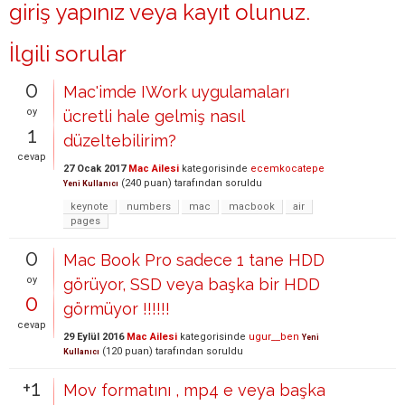
giriş yapınız
veya
kayıt olunuz
.
İlgili sorular
0
Mac'imde IWork uygulamaları
oy
ücretli hale gelmiş nasıl
1
düzeltebilirim?
cevap
27 Ocak 2017
Mac Ailesi
kategorisinde
ecemkocatepe
(
240
puan)
tarafından
soruldu
Yeni Kullanıcı
keynote
numbers
mac
macbook
air
pages
0
Mac Book Pro sadece 1 tane HDD
oy
görüyor, SSD veya başka bir HDD
0
görmüyor !!!!!!
cevap
29 Eylül 2016
Mac Ailesi
kategorisinde
ugur__ben
Yeni
(
120
puan)
tarafından
soruldu
Kullanıcı
+1
Mov formatını , mp4 e veya başka