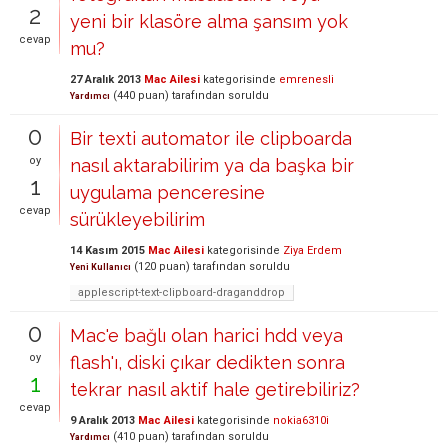
2
yeni bir klasöre alma şansım yok
cevap
mu?
27 Aralık 2013
Mac Ailesi
kategorisinde
emrenesli
(
440
puan)
tarafından
soruldu
Yardımcı
0
Bir texti automator ile clipboarda
oy
nasıl aktarabilirim ya da başka bir
1
uygulama penceresine
cevap
sürükleyebilirim
14 Kasım 2015
Mac Ailesi
kategorisinde
Ziya Erdem
(
120
puan)
tarafından
soruldu
Yeni Kullanıcı
applescript-text-clipboard-draganddrop
0
Mac'e bağlı olan harici hdd veya
oy
flash'ı, diski çıkar dedikten sonra
1
tekrar nasıl aktif hale getirebiliriz?
cevap
9 Aralık 2013
Mac Ailesi
kategorisinde
nokia6310i
(
410
puan)
tarafından
soruldu
Yardımcı