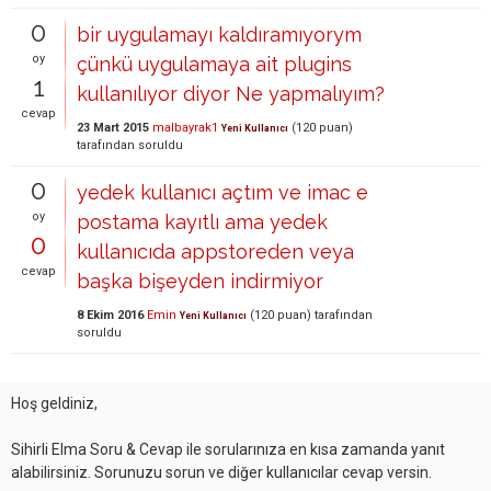
0
bir uygulamayı kaldıramıyorym
oy
çünkü uygulamaya ait plugins
1
kullanılıyor diyor Ne yapmalıyım?
cevap
23 Mart 2015
malbayrak1
(
120
puan)
Yeni Kullanıcı
tarafından
soruldu
0
yedek kullanıcı açtım ve imac e
oy
postama kayıtlı ama yedek
0
kullanıcıda appstoreden veya
cevap
başka bişeyden indirmiyor
8 Ekim 2016
Emin
(
120
puan)
tarafından
Yeni Kullanıcı
soruldu
Hoş geldiniz,
Sihirli Elma Soru & Cevap ile sorularınıza en kısa zamanda yanıt
alabilirsiniz. Sorunuzu sorun ve diğer kullanıcılar cevap versin.