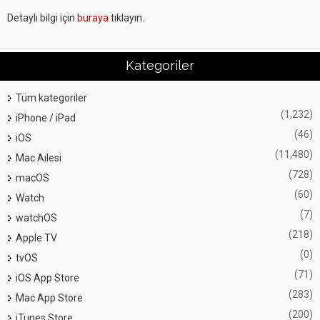
Detaylı bilgi için
buraya
tıklayın.
Kategoriler
Tüm kategoriler
(1,232)
iPhone / iPad
(46)
iOS
(11,480)
Mac Ailesi
(728)
macOS
(60)
Watch
(7)
watchOS
(218)
Apple TV
(0)
tvOS
(71)
iOS App Store
(283)
Mac App Store
(200)
iTunes Store