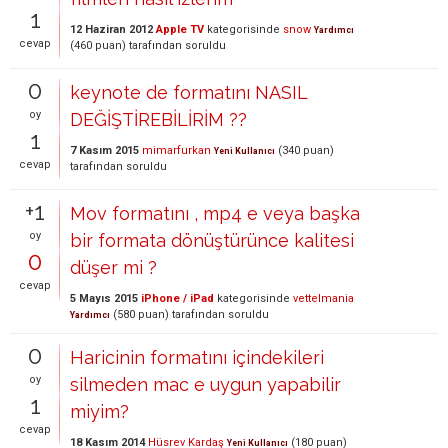
1
12 Haziran 2012
Apple TV
kategorisinde
snow
Yardımcı
cevap
(
460
puan)
tarafından
soruldu
0
keynote de formatını NASIL
oy
DEĞİŞTİREBİLİRİM ??
1
7 Kasım 2015
mimarfurkan
(
340
puan)
Yeni Kullanıcı
cevap
tarafından
soruldu
+1
Mov formatını , mp4 e veya başka
oy
bir formata dönüştürünce kalitesi
0
düşer mi ?
cevap
5 Mayıs 2015
iPhone / iPad
kategorisinde
vettelmania
(
580
puan)
tarafından
soruldu
Yardımcı
0
Haricinin formatını içindekileri
oy
silmeden mac e uygun yapabilir
1
miyim?
cevap
18 Kasım 2014
Hüsrev Kardaş
(
180
puan)
Yeni Kullanıcı