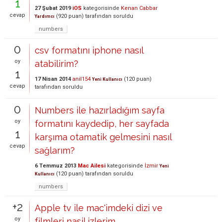
1
27 Şubat 2019
iOS
kategorisinde
Kenan Cabbar
cevap
(
920
puan)
tarafından
soruldu
Yardımcı
numbers
0
csv formatını iphone nasıl
oy
atabilirim?
1
17 Nisan 2014
anil154
(
120
puan)
Yeni Kullanıcı
cevap
tarafından
soruldu
0
Numbers ile hazırladığım sayfa
oy
formatını kaydedip, her sayfada
1
karşıma otamatik gelmesini nasıl
cevap
sağlarım?
6 Temmuz 2013
Mac Ailesi
kategorisinde
İzmir
Yeni
(
120
puan)
tarafından
soruldu
Kullanıcı
numbers
+2
Apple tv ile mac'imdeki dizi ve
oy
filmleri nasil izlerim