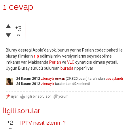
1 cevap
+3
oy
Bluray desteği Apple'da yok, bunun yerine Perian codec paketi ile
bluray filmlerin
rip
edilmiş mkv versiyonlarını seyredebilme
imkanın var. Makinanda
Perian
ve
VLC
oynatıcısı olması yeterli.
Uygun Bluray sürücü bulursan
burada
ripper'i var
24 Kasım 2012
ztenaytr
(
29,820
puan)
tarafından
cevaplandı
Uzman
24 Kasım 2012
ztenaytr
tarafından
düzenlendi
İlgili sorular
+2
IPTV nasil izlerim ?