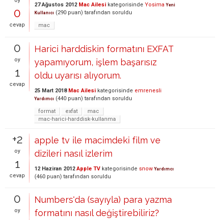
oy
27 Ağustos 2012
Mac Ailesi
kategorisinde
Yosima
Yeni
0
(
290
puan)
tarafından
soruldu
Kullanıcı
cevap
mac
0
Harici harddiskin formatını EXFAT
oy
yapamıyorum, işlem başarısız
1
oldu uyarısı alıyorum.
cevap
25 Mart 2018
Mac Ailesi
kategorisinde
emrenesli
(
440
puan)
tarafından
soruldu
Yardımcı
format
exfat
mac
mac-harici-harddisk-kullanma
+2
apple tv ile macimdeki film ve
oy
dizileri nasıl izlerim
1
12 Haziran 2012
Apple TV
kategorisinde
snow
Yardımcı
cevap
(
460
puan)
tarafından
soruldu
0
Numbers'da (sayıyla) para yazma
oy
formatını nasıl değiştirebiliriz?