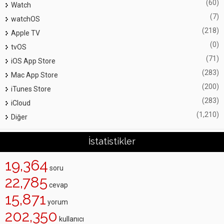
(60)
Watch
(7)
watchOS
(218)
Apple TV
(0)
tvOS
(71)
iOS App Store
(283)
Mac App Store
(200)
iTunes Store
(283)
iCloud
(1,210)
Diğer
İstatistikler
19,364
soru
22,785
cevap
15,871
yorum
202,350
kullanıcı