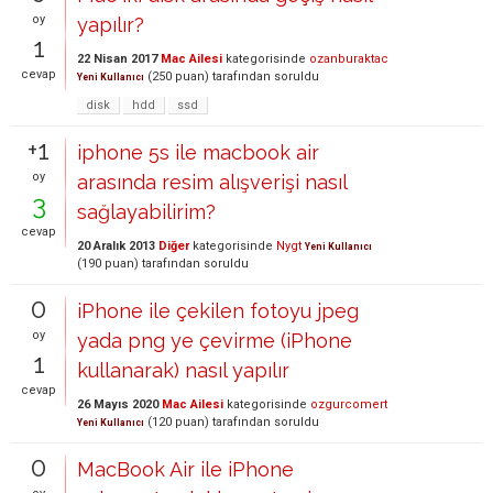
oy
yapılır?
1
22 Nisan 2017
Mac Ailesi
kategorisinde
ozanburaktac
cevap
(
250
puan)
tarafından
soruldu
Yeni Kullanıcı
disk
hdd
ssd
+1
iphone 5s ile macbook air
oy
arasında resim alışverişi nasıl
3
sağlayabilirim?
cevap
20 Aralık 2013
Diğer
kategorisinde
Nygt
Yeni Kullanıcı
(
190
puan)
tarafından
soruldu
0
iPhone ile çekilen fotoyu jpeg
oy
yada png ye çevirme (iPhone
1
kullanarak) nasıl yapılır
cevap
26 Mayıs 2020
Mac Ailesi
kategorisinde
ozgurcomert
(
120
puan)
tarafından
soruldu
Yeni Kullanıcı
0
MacBook Air ile iPhone