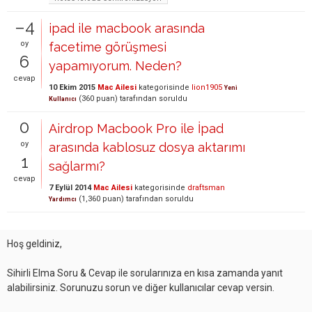
–4
ipad ile macbook arasında
oy
facetime görüşmesi
6
yapamıyorum. Neden?
cevap
10 Ekim 2015
Mac Ailesi
kategorisinde
lion1905
Yeni
(
360
puan)
tarafından
soruldu
Kullanıcı
0
Airdrop Macbook Pro ile İpad
oy
arasında kablosuz dosya aktarımı
1
sağlarmı?
cevap
7 Eylül 2014
Mac Ailesi
kategorisinde
draftsman
(
1,360
puan)
tarafından
soruldu
Yardımcı
Hoş geldiniz,
Sihirli Elma Soru & Cevap ile sorularınıza en kısa zamanda yanıt
alabilirsiniz. Sorunuzu sorun ve diğer kullanıcılar cevap versin.