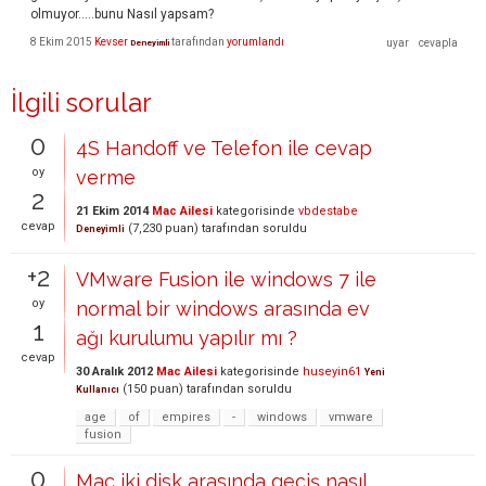
olmuyor.....bunu Nasıl yapsam?
8 Ekim 2015
Kevser
tarafından
yorumlandı
Deneyimli
İlgili sorular
0
4S Handoff ve Telefon ile cevap
oy
verme
2
21 Ekim 2014
Mac Ailesi
kategorisinde
vbdestabe
cevap
(
7,230
puan)
tarafından
soruldu
Deneyimli
+2
VMware Fusion ile windows 7 ile
oy
normal bir windows arasında ev
1
ağı kurulumu yapılır mı ?
cevap
30 Aralık 2012
Mac Ailesi
kategorisinde
huseyin61
Yeni
(
150
puan)
tarafından
soruldu
Kullanıcı
age
of
empires
-
windows
vmware
fusion
0
Mac iki disk arasında geçiş nasıl