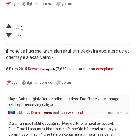
–1
oy
iPhone'da hücresel aramaları aktif etmek ekstra operatöre ücret
ödemeyle alakası varmı?
8 Ekim 2015
Kevser
(
7,680
puan)
tarafından
cevaplandı
Deneyimli
Hayır. Bahsettiğiniz ücretlendirme sadece FaceTime ve iMessage
aktifleştirmesinde yapılıyor.
8 Ekim 2015
erkam
tarafından
yorumlandı
Uzman
O zaman nasıl aktif edeceğim. İPad'de iPhone nasıl eşleşecek
FaceTime i kapatırsak.birde benim iPhone'da hücresel arama yok
görünmüyor. İPad iPhone telefon konuşmalarını yapmaya çalıştım