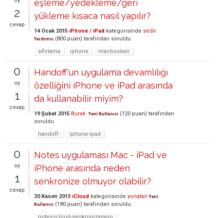
oy
eşleme/yedekleme/geri
2
yükleme kısaca nasıl yapılır?
cevap
14 Ocak 2015
iPhone / iPad
kategorisinde
sedir
(
800
puan)
tarafından
soruldu
Yardımcı
sıfırlama
iphone
macbookair
0
Handoff'un uygulama devamlılığı
oy
özelliğini iPhone ve iPad arasında
1
da kullanabilir miyim?
cevap
19 Şubat 2015
Burak.
(
120
puan)
tarafından
Yeni Kullanıcı
soruldu
handoff-
iphone-ipad
0
Notes uygulaması Mac - iPad ve
oy
iPhone arasında neden
1
senkronize olmuyor olabilir?
cevap
20 Kasım 2013
iCloud
kategorisinde
yonatan
Yeni
(
180
puan)
tarafından
soruldu
Kullanıcı
notes-icloud-senkronizasyon