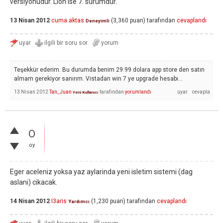
versiyonudur. Lion ise 7. sürümdür.
13 Nisan 2012
cuma.aktas
(
3,360
puan)
tarafından
cevaplandı
Deneyimli
Teşekkür ederim. Bu durumda benim 29.99 dolara app store den satın
almam gerekiyor sanırım. Vistadan win 7 ye upgrade hesabı...
13 Nisan 2012
Tan_Juan
tarafından
yorumlandı
Yeni Kullanıcı
0
oy
Eger aceleniz yoksa yaz aylarinda yeni isletim sistemi (dag
aslani) cikacak.
14 Nisan 2012
I3aris
(
1,230
puan)
tarafından
cevaplandı
Yardımcı