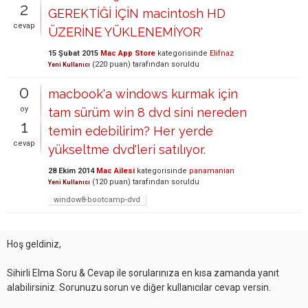
2
GEREKTİĞİ İÇİN macintosh HD
cevap
ÜZERİNE YÜKLENEMİYOR'
15 Şubat 2015
Mac App Store
kategorisinde
Elifnaz
(
220
puan)
tarafından
soruldu
Yeni Kullanıcı
0
macbook'a windows kurmak için
oy
tam sürüm win 8 dvd sini nereden
1
temin edebilirim? Her yerde
cevap
yükseltme dvd'leri satılıyor.
28 Ekim 2014
Mac Ailesi
kategorisinde
panamanian
(
120
puan)
tarafından
soruldu
Yeni Kullanıcı
window8-bootcamp-dvd
Hoş geldiniz,
Sihirli Elma Soru & Cevap ile sorularınıza en kısa zamanda yanıt
alabilirsiniz. Sorunuzu sorun ve diğer kullanıcılar cevap versin.