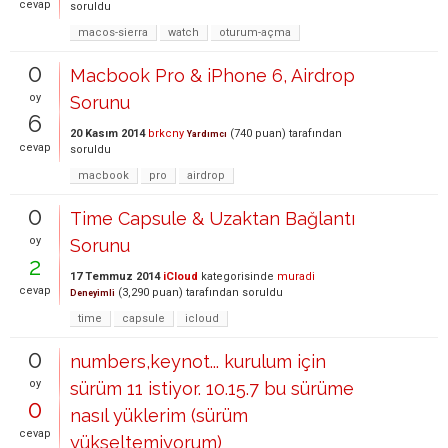
cevap
soruldu
macos-sierra
watch
oturum-açma
0
Macbook Pro & iPhone 6, Airdrop
oy
Sorunu
6
20 Kasım 2014
brkcny
(
740
puan)
tarafından
Yardımcı
cevap
soruldu
macbook
pro
airdrop
0
Time Capsule & Uzaktan Bağlantı
oy
Sorunu
2
17 Temmuz 2014
iCloud
kategorisinde
muradi
cevap
(
3,290
puan)
tarafından
soruldu
Deneyimli
time
capsule
icloud
0
numbers,keynot... kurulum için
oy
sürüm 11 istiyor. 10.15.7 bu sürüme
0
nasıl yüklerim (sürüm
cevap
yükseltemiyorum)