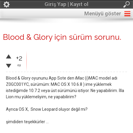
Giriş Yap | Kayıt ol
Menüyü göster
Blood & Glory için sürüm sorunu.
+2
oy
Blood & Glory oyununu App Sote den iMac ((iMAC model adı
Z0GC001YC, sürümüm: MAC OS X 10.6.8 ) ime yüklemek
istediğimde 10.7.2 veya üst sürümünü istiyor. Ne yapabilirim. İlla
Lion mu yüklemeliyim, ne yapabilirim?
Ayrıca OS X, Snow Leopard oluyor değil mi?
şimdiden teşekkürler ...