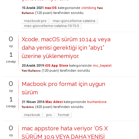
15 Aralık 2021
macOS
kategorisinde
climbing
Yeni
(
120
puan)
tarafından
soruldu
Kullanıcı
macbook-pro
mac-güncelleme-catalina
mac-güncelleme-catalina-10-15-5
0
Xcode, macOS sürüm 10.14.4 veya
oy
daha yenisi gerektiği için “aby1”
1
üzerine yüklenemiyor.
cevap
20 Aralık 2019
iOS App Store
kategorisinde
mc_hayalet
(
120
puan)
tarafından
soruldu
Yeni Kullanıcı
0
Macbook pro format için uygun
oy
sürüm
1
21 Nisan 2016
Mac Ailesi
kategorisinde
burhanbora
cevap
(
420
puan)
tarafından
soruldu
Yardımcı
macbook
pro
format
0
mac appstore hata veriyor 'OS X
oy
SÜRÜM 10.9 VEYA DAHA YENİSİ