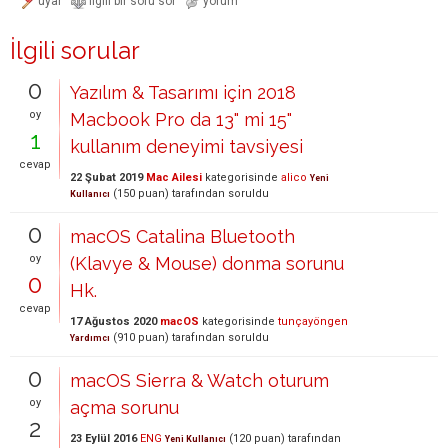
İlgili sorular
0
Yazılım & Tasarımı için 2018
oy
Macbook Pro da 13" mi 15"
1
kullanım deneyimi tavsiyesi
cevap
22 Şubat 2019
Mac Ailesi
kategorisinde
alico
Yeni
(
150
puan)
tarafından
soruldu
Kullanıcı
0
macOS Catalina Bluetooth
oy
(Klavye & Mouse) donma sorunu
0
Hk.
cevap
17 Ağustos 2020
macOS
kategorisinde
tunçayöngen
(
910
puan)
tarafından
soruldu
Yardımcı
0
macOS Sierra & Watch oturum
oy
açma sorunu
2
23 Eylül 2016
ENG
(
120
puan)
tarafından
Yeni Kullanıcı