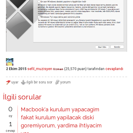
2 Ekim 2015
sefil_muzisyen
(
25,570
puan)
tarafından
cevaplandı
Uzman
İlgili sorular
0
Macbook'a kurulum yapacagim
oy
fakat kurulum yapilacak diski
1
goremiyorum, yardima ihtiyacim
cevap