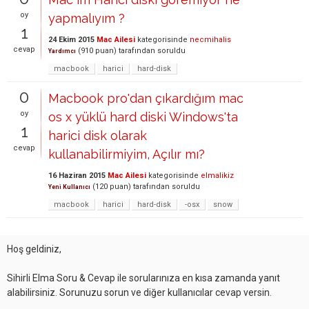
oy
yapmalıyım ?
1
24 Ekim 2015
Mac Ailesi
kategorisinde
necmihalis
cevap
(
910
puan)
tarafından
soruldu
Yardımcı
macbook
harici
hard-disk
0
Macbook pro'dan çıkardığım mac
oy
os x yüklü hard diski Windows'ta
1
harici disk olarak
cevap
kullanabilirmiyim, Açılır mı?
16 Haziran 2015
Mac Ailesi
kategorisinde
elmalikiz
(
120
puan)
tarafından
soruldu
Yeni Kullanıcı
macbook
harici
hard-disk
-osx
snow
Hoş geldiniz,
Sihirli Elma Soru & Cevap ile sorularınıza en kısa zamanda yanıt
alabilirsiniz. Sorunuzu sorun ve diğer kullanıcılar cevap versin.