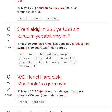
var.
25 Mayıs 2014
hgurcan
(
300
puan)
Yeni Kullanıcı
tarafından
soruldu
lion
kurulum
hard-disk
0
:) Yeni aldığım SSD'ye USB siz
oy
kurulum yapabilirmiyim ?
1
1 Ağustos 2015
Mac Ailesi
kategorisinde
tolgdagli
Yeni
cevap
(
160
puan)
tarafından
soruldu
Kullanıcı
ssd
mac
hdd-ssd-macbook-pro
yedekleme
hard-disk
mountain-lion
yosemite
internet-recovery
recovery
2012-model
0
WD Harici Hard diski
oy
MacBookPro görmüyor
2
31 Mayıs 2016
Diğer
kategorisinde
aynurozgul
Yeni
cevap
(
300
puan)
tarafından
soruldu
Kullanıcı
harici
hard-disk