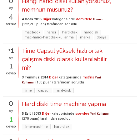
0
Hangi harici diski kullanıyorsunuz,
oy
memnun musunuz?
4
4 Ocak 2015
Diğer
kategorisinde
demirtele
Uzman
cevap
(
122,210
puan)
tarafından
soruldu
macbook
harici
hard-disk
harddisk
mac-harici-harddisk-kullanma
marka
dosya
+1
Time Capsul yüksek hızlı ortak
oy
çalışma diski olarak kullanılabilir
1
mi?
cevap
3 Temmuz 2014
Diğer
kategorisinde
mstfns
Yeni
(
130
puan)
tarafından
soruldu
Kullanıcı
time
capsul
hard-disk
0
Hard diski time machine yapma
oy
5 Eylül 2013
Diğer
kategorisinde
ssevdee
Yeni Kullanıcı
1
(
270
puan)
tarafından
soruldu
cevap
time-machine
hard-disk