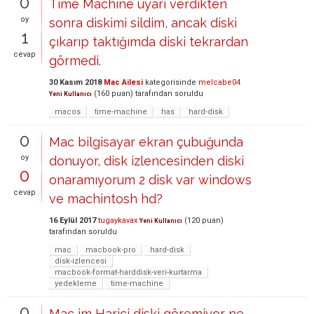
0
Time Machine uyarı verdikten
oy
sonra diskimi sildim, ancak diski
1
çıkarıp taktığımda diski tekrardan
cevap
görmedi.
30 Kasım 2018
Mac Ailesi
kategorisinde
melcabe04
(
160
puan)
tarafından
soruldu
Yeni Kullanıcı
macos
time-machine
has
hard-disk
0
Mac bilgisayar ekran çubuğunda
oy
donuyor, disk izlencesinden diski
0
onaramıyorum 2 disk var windows
cevap
ve machintosh hd?
16 Eylül 2017
tugaykavax
(
120
puan)
Yeni Kullanıcı
tarafından
soruldu
mac
macbook-pro
hard-disk
disk-izlencesi
macbook-format-harddisk-veri-kurtarma
yedekleme
time-machine
0
Mac im Harici diski göremiyor ne