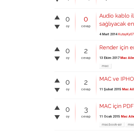
Audio kablo i
0
0
sağlıyacak en
oy
cevap
4 Mart 2014
KutayKy07
Render için e
0
2
13 Ekim 2017
Mac Aile
oy
cevap
mac
MAC ve IPHO
0
2
11 Şubat 2015
Mac Ail
oy
cevap
MAC için PDF 
0
3
11 Ocak 2015
Mac Ail
oy
cevap
macbook-air
ma