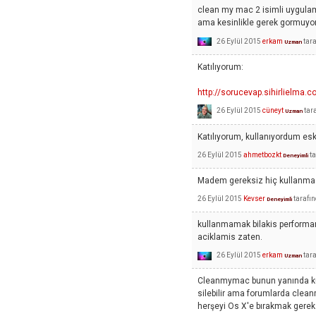
clean my mac 2 isimli uygulama
ama kesinlikle gerek gormuyo
26 Eylül 2015
erkam
tar
Uzman
Katılıyorum:
http://sorucevap.sihirlielma
26 Eylül 2015
cüneyt
tar
Uzman
Katılıyorum, kullanıyordum eski
26 Eylül 2015
ahmetbozkt
t
Deneyimli
Madem gereksiz hiç kullanmas
26 Eylül 2015
Kevser
tarafı
Deneyimli
kullanmamak bilakis performansi
aciklamis zaten.
26 Eylül 2015
erkam
tar
Uzman
Cleanmymac bunun yanında kulla
silebilir ama forumlarda clea
herşeyi Os X'e bırakmak gerek