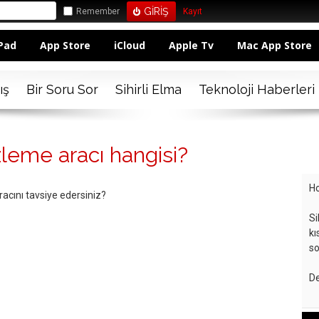
Remember
Kayıt
Pad
App Store
iCloud
Apple Tv
Mac App Store
ış
Bir Soru Sor
Sihirli Elma
Teknoloji Haberleri
zleme aracı hangisi?
Ho
acını tavsiye edersiniz?
Si
kı
so
De