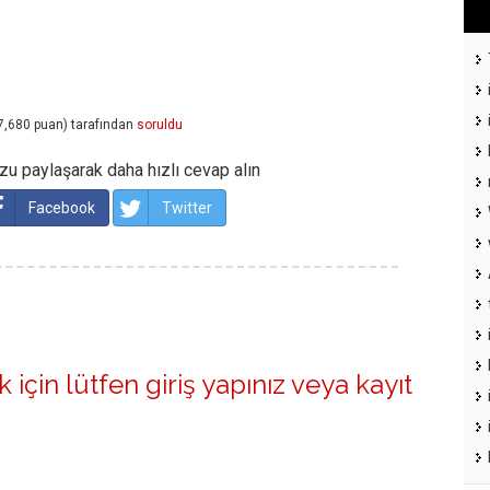
7,680
puan)
tarafından
soruldu
u paylaşarak daha hızlı cevap alın
Facebook
Twitter
 için lütfen
giriş yapınız
veya
kayıt