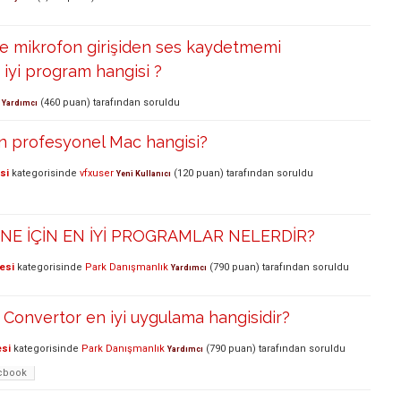
le mikrofon girişiden ses kaydetmemi
 iyi program hangisi ?
(
460
puan)
tarafından
soruldu
Yardımcı
n profesyonel Mac hangisi?
si
kategorisinde
vfxuser
(
120
puan)
tarafından
soruldu
Yeni Kullanıcı
NE İÇİN EN İYİ PROGRAMLAR NELERDİR?
esi
kategorisinde
Park Danışmanlık
(
790
puan)
tarafından
soruldu
Yardımcı
Convertor en iyi uygulama hangisidir?
esi
kategorisinde
Park Danışmanlık
(
790
puan)
tarafından
soruldu
Yardımcı
cbook