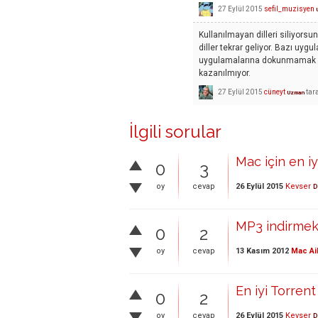
27 Eylül 2015
sefil_muzisyen
Kullanılmayan dilleri siliyorsu
diller tekrar geliyor. Bazı uygu
uygulamalarına dokunmamak ger
kazanılmıyor.
27 Eylül 2015
cüneyt
tar
Uzman
İlgili sorular
Mac için en iy
0
3
26 Eylül 2015
Kevser
oy
cevap
D
MP3 indirmek i
0
2
13 Kasım 2012
Mac Ai
oy
cevap
En iyi Torrent
0
2
26 Eylül 2015
Kevser
oy
cevap
D