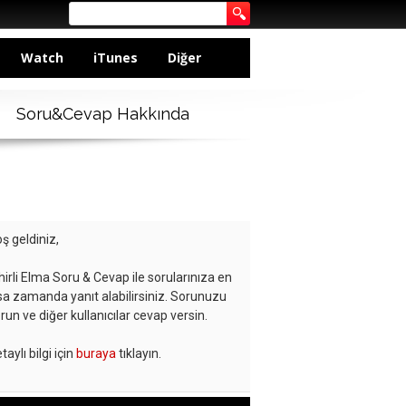
Watch
iTunes
Diğer
Soru&Cevap Hakkında
ş geldiniz,
hirli Elma Soru & Cevap ile sorularınıza en
sa zamanda yanıt alabilirsiniz. Sorunuzu
run ve diğer kullanıcılar cevap versin.
taylı bilgi için
buraya
tıklayın.