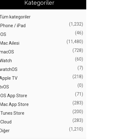
Kategoriler
Tüm kategoriler
(1,232)
iPhone / iPad
(46)
iOS
(11,480)
Mac Ailesi
(728)
macOS
(60)
Watch
(7)
watchOS
(218)
Apple TV
(0)
tvOS
(71)
iOS App Store
(283)
Mac App Store
(200)
iTunes Store
(283)
iCloud
(1,210)
Diğer