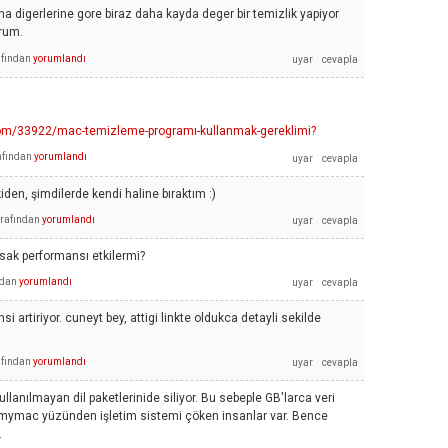
 digerlerine gore biraz daha kayda deger bir temizlik yapiyor
rum.
afından
yorumlandı
.com/33922/mac-temizleme-programı-kullanmak-gereklimi?
afından
yorumlandı
den, şimdilerde kendi haline bıraktım :)
arafından
yorumlandı
ak performansı etkilermi?
ndan
yorumlandı
 artiriyor. cuneyt bey, attigi linkte oldukca detayli sekilde
afından
yorumlandı
nılmayan dil paketlerinide siliyor. Bu sebeple GB'larca veri
nmymac yüzünden işletim sistemi çöken insanlar var. Bence
.