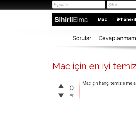
Mac
iPhone/i
Sorular
Cevaplanmam
Mac için en iyi temi
Mac için hangi temizle me ar
0
oy