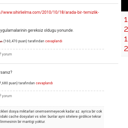
://www.sihirlielma.com/2010/10/18/arada-bir-temizlik-
uygulamalarinin gereksiz oldugu yonunde.
1
(
160,470
puan)
tarafından
cevaplandı
an
rsanız?
7,680
puan)
tarafından
cevaplandı
ttikleri dosya miktarlari onemsenmeyecek kadar az. ayrica bir cok
aki cache dosyalari vs siler. bunlar ayni sitelere girdikce tekrar
linmesinin bir mantigi yoktur.