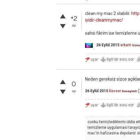
clean my mac 2 olabilir.
http
+2
iyidir-cleanmymac/
oy
sahsi fikrim ise temizleme 
26 Eylül 2015
erkam
Uzm
Neden gereksiz sizce açıkla
0
26 Eylül 2015
Kevser
(
oy
Deneyimli
cunku temizlediklerini iddia e
temizleme uygulamasi tarayicid
mac'in hafizasina depolanir. si