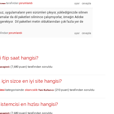
tarafından
yorumlandı
Uzman
nuz, uygulamaların yeni sürümleri çıkıyor, yüklediğinizde silinen
lamalar da dil paketleri silinince çalışmıyorlar, örneğin Adobe
ekiyor. Dil paketleri metin olduklarından çok fazla yer de
afından
yorumlandı
i flip saat hangisi?
(
7,680
puan)
tarafından
soruldu
eneyimli
çin sizce en iyi site hangisi?
lesi
kategorisinde
okancalik
(
210
puan)
tarafından
soruldu
Yeni Kullanıcı
 istemcisi en hızlısı hangisi?
(
7,680
puan)
tarafından
soruldu
eneyimli