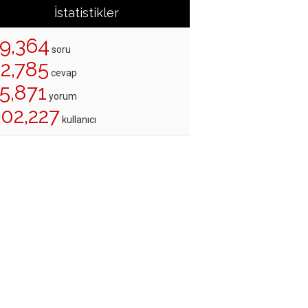
İstatistikler
19,364
soru
22,785
cevap
5,871
yorum
202,227
kullanıcı