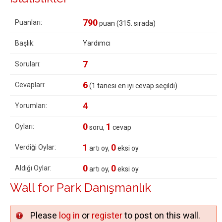
790
Puanları:
puan (
315
. sırada)
Başlık:
Yardımcı
7
Soruları:
6
Cevapları:
(
1
tanesi en iyi cevap seçildi)
4
Yorumları:
0
1
Oyları:
soru,
cevap
1
0
Verdiği Oylar:
artı oy,
eksi oy
0
0
Aldığı Oylar:
artı oy,
eksi oy
Wall for Park Danışmanlık
Please
log in
or
register
to post on this wall.