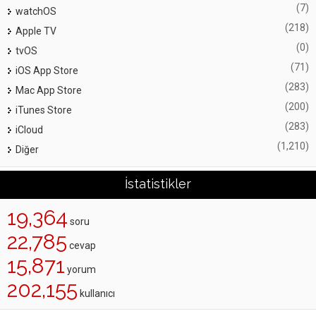
(7)
watchOS
(218)
Apple TV
(0)
tvOS
(71)
iOS App Store
(283)
Mac App Store
(200)
iTunes Store
(283)
iCloud
(1,210)
Diğer
İstatistikler
19,364
soru
22,785
cevap
15,871
yorum
202,155
kullanıcı