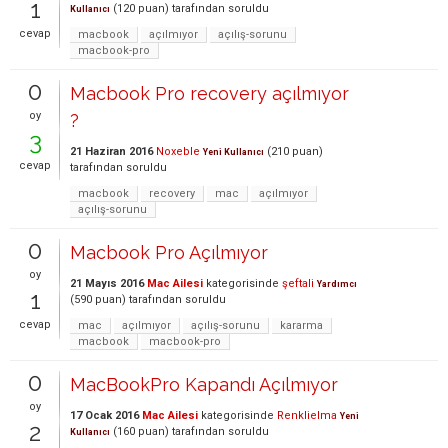
1
(
120
puan)
tarafından
soruldu
Kullanıcı
cevap
macbook
açılmıyor
açılış-sorunu
macbook-pro
0
Macbook Pro recovery açılmıyor
oy
?
3
21 Haziran 2016
Noxeble
(
210
puan)
Yeni Kullanıcı
cevap
tarafından
soruldu
macbook
recovery
mac
açılmıyor
açılış-sorunu
0
Macbook Pro Açılmıyor
oy
21 Mayıs 2016
Mac Ailesi
kategorisinde
şeftali
Yardımcı
1
(
590
puan)
tarafından
soruldu
cevap
mac
açılmıyor
açılış-sorunu
kararma
macbook
macbook-pro
0
MacBookPro Kapandı Açılmıyor
oy
17 Ocak 2016
Mac Ailesi
kategorisinde
Renklielma
Yeni
2
(
160
puan)
tarafından
soruldu
Kullanıcı