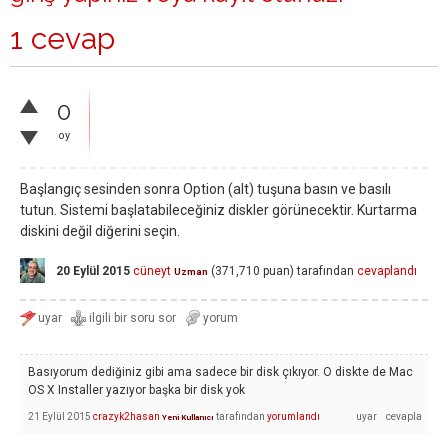
1 cevap
0
oy
Başlangıç sesinden sonra Option (alt) tuşuna basın ve basılı
tutun. Sistemi başlatabileceğiniz diskler görünecektir. Kurtarma
diskini değil diğerini seçin.
20 Eylül 2015
cüneyt
(
371,710
puan)
tarafından
cevaplandı
Uzman
Basıyorum dediğiniz gibi ama sadece bir disk çıkıyor. O diskte de Mac
OS X Installer yazıyor başka bir disk yok
21 Eylül 2015
crazyk2hasan
tarafından
yorumlandı
Yeni Kullanıcı