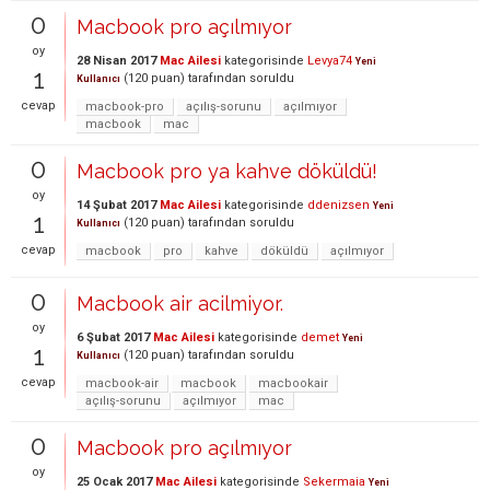
0
Macbook pro açılmıyor
oy
28 Nisan 2017
Mac Ailesi
kategorisinde
Levya74
Yeni
1
(
120
puan)
tarafından
soruldu
Kullanıcı
cevap
macbook-pro
açılış-sorunu
açılmıyor
macbook
mac
0
Macbook pro ya kahve döküldü!
oy
14 Şubat 2017
Mac Ailesi
kategorisinde
ddenizsen
Yeni
1
(
120
puan)
tarafından
soruldu
Kullanıcı
cevap
macbook
pro
kahve
döküldü
açılmıyor
0
Macbook air acilmiyor.
oy
6 Şubat 2017
Mac Ailesi
kategorisinde
demet
Yeni
1
(
120
puan)
tarafından
soruldu
Kullanıcı
cevap
macbook-air
macbook
macbookair
açılış-sorunu
açılmıyor
mac
0
Macbook pro açılmıyor
oy
25 Ocak 2017
Mac Ailesi
kategorisinde
Sekermaia
Yeni