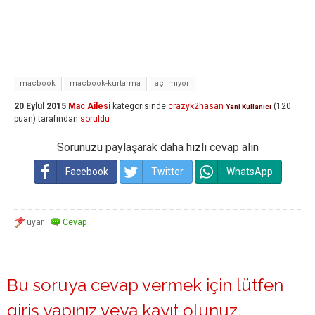
macbook
macbook-kurtarma
açılmıyor
20 Eylül 2015
Mac Ailesi
kategorisinde
crazyk2hasan
(
120
Yeni Kullanıcı
puan)
tarafından
soruldu
Sorunuzu paylaşarak daha hızlı cevap alın
Facebook
Twitter
WhatsApp
Bu soruya cevap vermek için lütfen
giriş yapınız
veya
kayıt olunuz
.