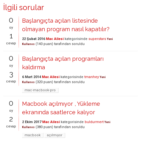
İlgili sorular
0
Başlangıçta açılan listesinde
oy
olmayan program nasıl kapatılır?
1
22 Şubat 2016
Mac Ailesi
kategorisinde
superstars
Yeni
cevap
(
140
puan)
tarafından
soruldu
Kullanıcı
0
Başlangıçta açılan programları
oy
kaldırma
3
6 Mart 2014
Mac Ailesi
kategorisinde
tmanhey
Yeni
cevap
(
320
puan)
tarafından
soruldu
Kullanıcı
mac-macbook-pro
0
Macbook açılmıyor , Yükleme
oy
ekranında saatlerce kalıyor
2
2 Ekim 2017
Mac Ailesi
kategorisinde
buldurmert
Yeni
cevap
(
380
puan)
tarafından
soruldu
Kullanıcı
macbook
açılmıyor