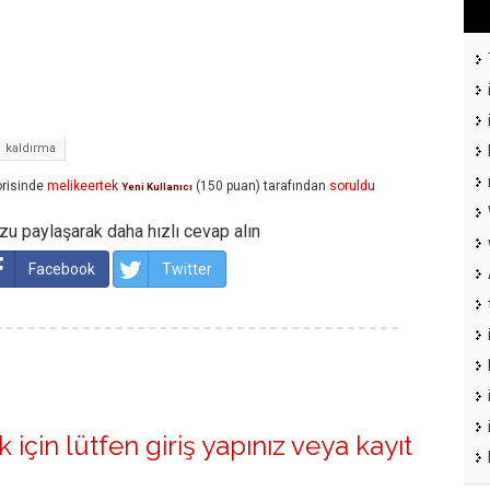
kaldırma
risinde
melikeertek
(
150
puan)
tarafından
soruldu
Yeni Kullanıcı
u paylaşarak daha hızlı cevap alın
Facebook
Twitter
 için lütfen
giriş yapınız
veya
kayıt