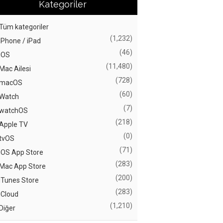
Kategoriler
Tüm kategoriler
(1,232)
iPhone / iPad
(46)
iOS
(11,480)
Mac Ailesi
(728)
macOS
(60)
Watch
(7)
watchOS
(218)
Apple TV
(0)
tvOS
(71)
iOS App Store
(283)
Mac App Store
(200)
iTunes Store
(283)
iCloud
(1,210)
Diğer