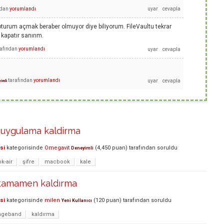
ndan
yorumlandı
turum açmak beraber olmuyor diye biliyorum. FileVaultu tekrar
kapatır sanırım.
rafından
yorumlandı
tarafından
yorumlandı
imli
uygulama kaldirma
si
kategorisinde
Omegavit
(
4,450
puan)
tarafından
soruldu
Deneyimli
k-air
şifre
macbook
kale
tamamen kaldırma
si
kategorisinde
milen
(
120
puan)
tarafından
soruldu
Yeni Kullanıcı
ageband
kaldırma