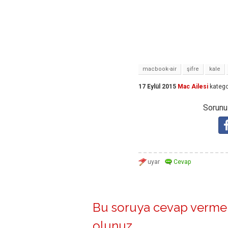
macbook-air
şifre
kale
17 Eylül 2015
Mac Ailesi
katego
Sorunuz
Bu soruya cevap vermek
olunuz
.