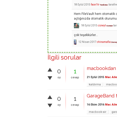
18 Eylül 2015
face1tr
tarafı
Yardımcı
Hem FileVault hem otomatik o
açtığınızda otomatik oturumu 
18 Eylül 2015
cüneyt
ta
Uzman
çok teşekkürler...
12 Nisan 2017
chinamafia
Deney
İlgili sorular
macbookdan 
0
1
21 Eylül 2015
Mac Aile
oy
cevap
kaldırma
macboo
GarageBand 
0
1
16 Ekim 2016
Mac Aile
oy
cevap
macbook-air
gar