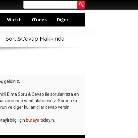
Watch
iTunes
Diğer
Soru&Cevap Hakkında
ş geldiniz,
hirli Elma Soru & Cevap ile sorularınıza en
sa zamanda yanıt alabilirsiniz. Sorunuzu
run ve diğer kullanıcılar cevap versin.
taylı bilgi için
buraya
tıklayın.