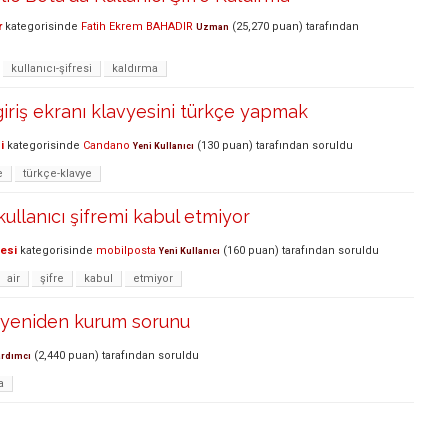
r
kategorisinde
Fatih Ekrem BAHADIR
(
25,270
puan)
tarafından
Uzman
kullanıcı-şifresi
kaldırma
riş ekranı klavyesini türkçe yapmak
i
kategorisinde
Candano
(
130
puan)
tarafından
soruldu
Yeni Kullanıcı
e
türkçe-klavye
ullanıcı şifremi kabul etmiyor
lesi
kategorisinde
mobilposta
(
160
puan)
tarafından
soruldu
Yeni Kullanıcı
air
şifre
kabul
etmiyor
la yeniden kurum sorunu
(
2,440
puan)
tarafından
soruldu
ardımcı
a