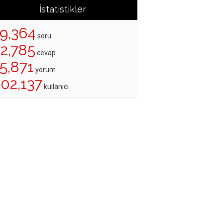
İstatistikler
19,364
soru
22,785
cevap
5,871
yorum
202,137
kullanıcı