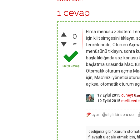
1 cevap
Elma menüsü > Sistem Tercihl
0
için kilit simgesini tıklayın, 
oy
tercihlerinde, Oturum Açma 
menüsünü tıklayın, sonra kul
başlatıldığında söz konusu k
başlatma sırasında Mac, tü
En İyi Cevap
Otomatik oturum açma Mac'i
için, Mac'inizi yönetici ot
açıksa, otomatik oturum açma
17 Eylül 2015
cüneyt
Uz
19 Eylül 2015
melikeerte
dediğiniz gibi "oturum otomati
filevault u egale etmek için, f