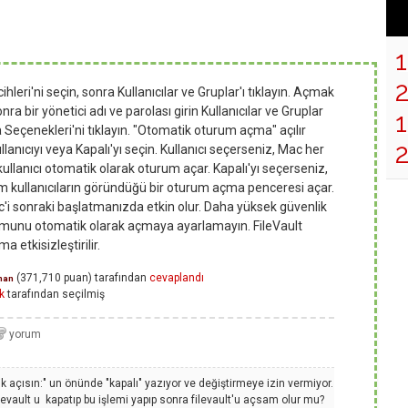
eri'ni seçin, sonra Kullanıcılar ve Gruplar'ı tıklayın. Açmak
sonra bir yönetici adı ve parolası girin Kullanıcılar ve Gruplar
1
Seçenekleri'ni tıklayın. "Otomatik oturum açma" açılır
lanıcıyı veya Kapalı'yı seçin. Kullanıcı seçerseniz, Mac her
ullanıcı otomatik olarak oturum açar. Kapalı'yı seçerseniz,
m kullanıcıların göründüğü bir oturum açma penceresi açar.
 sonraki başlatmanızda etkin olur. Daha yüksek güvenlik
urumunu otomatik olarak açmaya ayarlamayın. FileVault
 etkisizleştirilir.
(
371,710
puan)
tarafından
cevaplandı
man
k
tarafından
seçilmiş
k açısın:" un önünde "kapalı" yazıyor ve değiştirmeye izin vermiyor.
ilevault u kapatıp bu işlemi yapıp sonra filevault'u açsam olur mu?