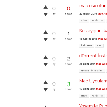
mac osx oturu
0
0
22 Nisan 2016
Mac Ail
oy
cevap
şifre
kaldırma
Ses aygıtını 
0
1
16 Kasım 2016
Mac Ai
oy
cevap
kaldırma
ses
uTorrent-İnst
0
2
31 Ekim 2014
Mac Aile
oy
cevap
u-torrent-installer
Mac Uygulama
0
3
12 Ekim 2014
Mac Aile
oy
cevap
mac
kaldırma
Yosemite Publ