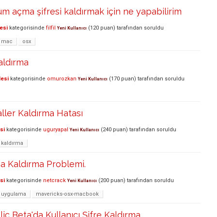
m açma şifresi kaldırmak için ne yapabilirim
esi
kategorisinde
filfil
(
120
puan)
tarafından
soruldu
Yeni Kullanıcı
mac
osx
kaldırma
lesi
kategorisinde
omurozkan
(
170
puan)
tarafından
soruldu
Yeni Kullanıcı
aller Kaldırma Hatası
si
kategorisinde
uguryapal
(
240
puan)
tarafından
soruldu
Yeni Kullanıcı
kaldırma
 Kaldırma Problemi.
si
kategorisinde
netcrack
(
200
puan)
tarafından
soruldu
Yeni Kullanıcı
uygulama
mavericks-osx-macbook
ic Beta'da Kullanıcı Şifre Kaldırma