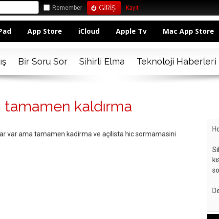
Remember
Kayıt
Pad
App Store
iCloud
Apple Tv
Mac App Store
ış
Bir Soru Sor
Sihirli Elma
Teknoloji Haberleri
ni tamamen kaldırma
Ho
yazilar var ama tamamen kadirma ve açilista hic sormamasini
Si
kı
so
De