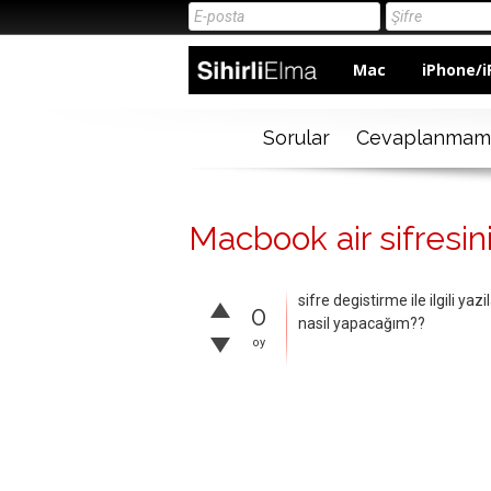
Mac
iPhone/i
Sorular
Cevaplanmam
Macbook air sifresi
sifre degistirme ile ilgili 
0
nasil yapacağım??
oy