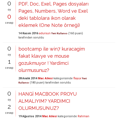
0
PDF, Doc, Exel, Pages dosyaları
oy
Pages, Numbers, Word ve Exel
0
deki tablolara ikon olarak
cevap
eklemek (One Note örneği)
14 Kasım 2016
adursun
(
160
puan)
Yeni Kullanıcı
tarafından
soruldu
0
bootcamp ile win7 kuracagim
oy
fakat klavye ve mouse
1
gozukmuyor ! Yardimci
cevap
olurmusunuz?
28 Aralık 2014
Mac Ailesi
kategorisinde
flayux
Yeni
(
180
puan)
tarafından
soruldu
Kullanıcı
0
HANGİ MACBOOK PROYU
oy
ALMALIYIM? YARDIMCI
2
OLURMUSUNUZ?
cevap
19 Ağustos 2014
Mac Ailesi
kategorisinde
Rahman