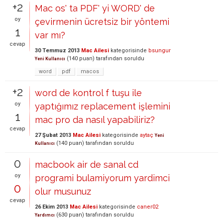
+2
Mac os' ta PDF' yi WORD' de
oy
çevirmenin ücretsiz bir yöntemi
1
var mı?
cevap
30 Temmuz 2013
Mac Ailesi
kategorisinde
bsungur
(
140
puan)
tarafından
soruldu
Yeni Kullanıcı
word
pdf
macos
+2
word de kontrol f tuşu ile
oy
yaptığımız replacement işlemini
1
mac pro da nasıl yapabiliriz?
cevap
27 Şubat 2013
Mac Ailesi
kategorisinde
aytaç
Yeni
(
140
puan)
tarafından
soruldu
Kullanıcı
0
macbook air de sanal cd
oy
programi bulamiyorum yardimci
0
olur musunuz
cevap
26 Ekim 2013
Mac Ailesi
kategorisinde
caner02
(
630
puan)
tarafından
soruldu
Yardımcı