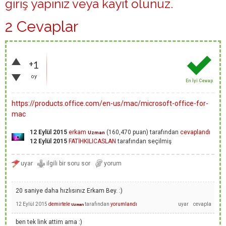
giriş yapınız
veya
kayıt olunuz
.
2 Cevaplar
+1
oy
En İyi Cevap
https://products.office.com/en-us/mac/microsoft-office-for-
mac
12 Eylül 2015
erkam
(
160,470
puan)
tarafından
cevaplandı
Uzman
12 Eylül 2015
FATİHKILICASLAN
tarafından
seçilmiş
20 saniye daha hızlısınız Erkam Bey. :)
12 Eylül 2015
demirtele
tarafından
yorumlandı
Uzman
ben tek link attim ama :)