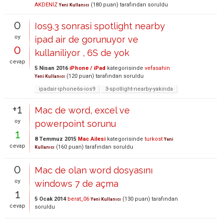
AKDENİZ
(
180
puan)
tarafından
soruldu
Yeni Kullanıcı
0
Ios9.3 sonrasi spotlight nearby
oy
ipad air de gorunuyor ve
0
kullaniliyor , 6S de yok
cevap
5 Nisan 2016
iPhone / iPad
kategorisinde
vefasahin
(
120
puan)
tarafından
soruldu
Yeni Kullanıcı
ipadair-iphone6s-ios9
3-spotlight-nearby-yakinda
+1
Mac de word, excel ve
oy
powerpoint sorunu
1
8 Temmuz 2015
Mac Ailesi
kategorisinde
turkost
Yeni
cevap
(
160
puan)
tarafından
soruldu
Kullanıcı
0
Mac de olan word dosyasını
oy
windows 7 de açma
1
5 Ocak 2014
berat_06
(
130
puan)
tarafından
Yeni Kullanıcı
cevap
soruldu