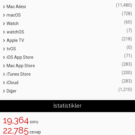
(11,480)
Mac Ailesi
(728)
macOS
(60)
Watch
(7)
watchOS
(218)
Apple TV
(0)
tvOS
(71)
iOS App Store
(283)
Mac App Store
(200)
iTunes Store
(283)
iCloud
(1,210)
Diğer
İstatistikler
19,364
soru
22,785
cevap