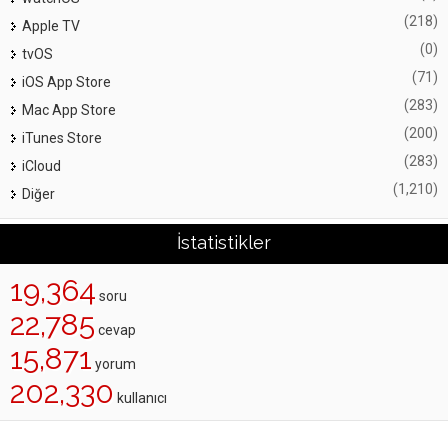
(218)
Apple TV
(0)
tvOS
(71)
iOS App Store
(283)
Mac App Store
(200)
iTunes Store
(283)
iCloud
(1,210)
Diğer
İstatistikler
19,364
soru
22,785
cevap
15,871
yorum
202,330
kullanıcı