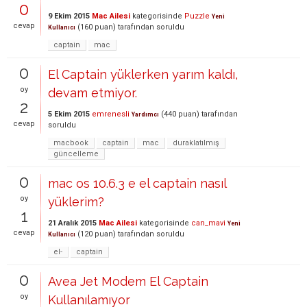
0
9 Ekim 2015
Mac Ailesi
kategorisinde
Puzzle
Yeni
cevap
(
160
puan)
tarafından
soruldu
Kullanıcı
captain
mac
0
El Captain yüklerken yarım kaldı,
oy
devam etmiyor.
2
5 Ekim 2015
emrenesli
(
440
puan)
tarafından
Yardımcı
cevap
soruldu
macbook
captain
mac
duraklatılmış
güncelleme
0
mac os 10.6.3 e el captain nasıl
oy
yüklerim?
1
21 Aralık 2015
Mac Ailesi
kategorisinde
can_mavi
Yeni
cevap
(
120
puan)
tarafından
soruldu
Kullanıcı
el-
captain
0
Avea Jet Modem El Captain
oy
Kullanılamıyor