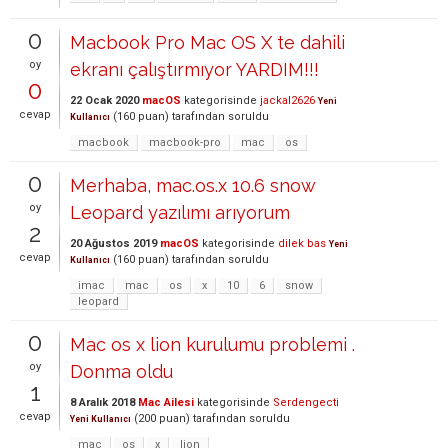
0
Macbook Pro Mac OS X te dahili
oy
ekranı çalıştırmıyor YARDIM!!!
0
22 Ocak 2020
macOS
kategorisinde
jackal2626
Yeni
cevap
(
160
puan)
tarafından
soruldu
Kullanıcı
macbook
macbook-pro
mac
os
0
Merhaba, mac.os.x 10.6 snow
oy
Leopard yazılımı arıyorum
2
20 Ağustos 2019
macOS
kategorisinde
dilek bas
Yeni
cevap
(
160
puan)
tarafından
soruldu
Kullanıcı
imac
mac
os
x
10
6
snow
leopard
0
Mac os x lion kurulumu problemi .
oy
Donma oldu
1
8 Aralık 2018
Mac Ailesi
kategorisinde
Serdengecti
cevap
(
200
puan)
tarafından
soruldu
Yeni Kullanıcı
mac
os
x
lion