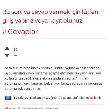
Bu soruya cevap vermek için lütfen
giriş yapınız
veya
kayıt olunuz
.
2 Cevaplar
0
oy
beta surumlerde bircok sorun bulunur. uygulama gelistiricilerin
uygulamalarini yeni sisteme adapte etmeleri icin yayinlanir. son
kullanici icin degil. ayrica ekim ayinda el capitan'in final
surumunun yayinlanmasi bekleniyor. biraz sabredin ve sorunsuz
surumu yukleyin bence.
10 Eylül 2015
erkam
(
160,470
puan)
tarafından
cevaplandı
Uzman