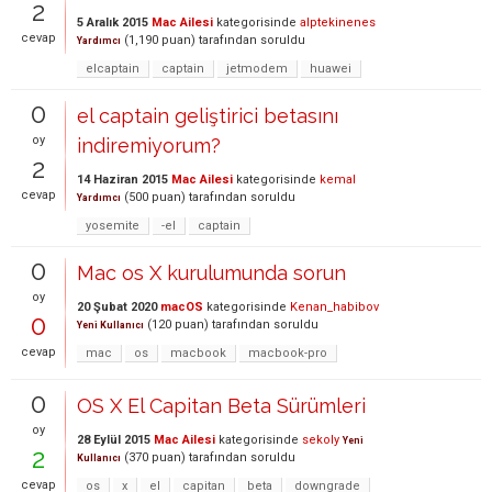
2
5 Aralık 2015
Mac Ailesi
kategorisinde
alptekinenes
cevap
(
1,190
puan)
tarafından
soruldu
Yardımcı
elcaptain
captain
jetmodem
huawei
0
el captain geliştirici betasını
oy
indiremiyorum?
2
14 Haziran 2015
Mac Ailesi
kategorisinde
kemal
cevap
(
500
puan)
tarafından
soruldu
Yardımcı
yosemite
-el
captain
0
Mac os X kurulumunda sorun
oy
20 Şubat 2020
macOS
kategorisinde
Kenan_habibov
0
(
120
puan)
tarafından
soruldu
Yeni Kullanıcı
cevap
mac
os
macbook
macbook-pro
0
OS X El Capitan Beta Sürümleri
oy
28 Eylül 2015
Mac Ailesi
kategorisinde
sekoly
Yeni
2
(
370
puan)
tarafından
soruldu
Kullanıcı
cevap
os
x
el
capitan
beta
downgrade