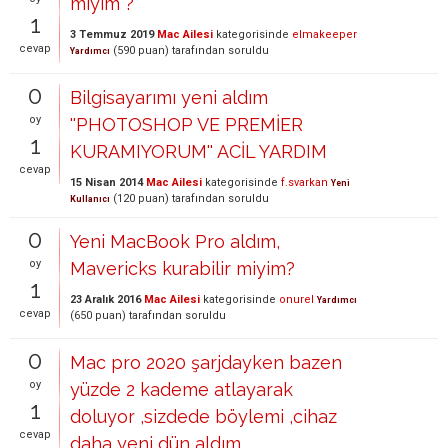
miyim ?
1
3 Temmuz 2019
Mac Ailesi
kategorisinde
elmakeeper
cevap
(
590
puan)
tarafından
soruldu
Yardımcı
0
Bilgisayarımı yeni aldım
oy
''PHOTOSHOP VE PREMİER
1
KURAMIYORUM'' ACİL YARDIM
cevap
15 Nisan 2014
Mac Ailesi
kategorisinde
f.svarkan
Yeni
(
120
puan)
tarafından
soruldu
Kullanıcı
0
Yeni MacBook Pro aldım,
oy
Mavericks kurabilir miyim?
1
23 Aralık 2016
Mac Ailesi
kategorisinde
onurel
Yardımcı
cevap
(
650
puan)
tarafından
soruldu
0
Mac pro 2020 şarjdayken bazen
oy
yüzde 2 kademe atlayarak
1
doluyor ,sizdede böylemi ,cihaz
cevap
daha yeni dün aldım .