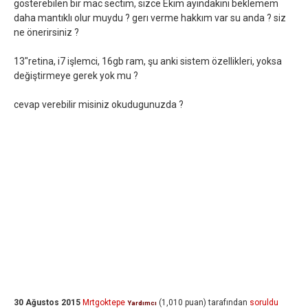
gösterebilen bir mac sectım, sizce Ekim ayındakini beklemem
daha mantıklı olur muydu ? gerı verme hakkım var su anda ? siz
ne önerirsiniz ?
13"retina, i7 işlemci, 16gb ram, şu anki sistem özellikleri, yoksa
değiştirmeye gerek yok mu ?
cevap verebilir misiniz okudugunuzda ?
30 Ağustos 2015
Mrtgoktepe
(
1,010
puan)
tarafından
soruldu
Yardımcı