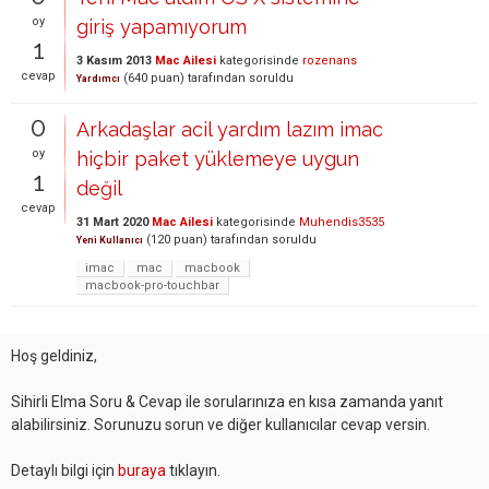
oy
giriş yapamıyorum
1
3 Kasım 2013
Mac Ailesi
kategorisinde
rozenans
cevap
(
640
puan)
tarafından
soruldu
Yardımcı
0
Arkadaşlar acil yardım lazım imac
oy
hiçbir paket yüklemeye uygun
1
değil
cevap
31 Mart 2020
Mac Ailesi
kategorisinde
Muhendis3535
(
120
puan)
tarafından
soruldu
Yeni Kullanıcı
imac
mac
macbook
macbook-pro-touchbar
Hoş geldiniz,
Sihirli Elma Soru & Cevap ile sorularınıza en kısa zamanda yanıt
alabilirsiniz. Sorunuzu sorun ve diğer kullanıcılar cevap versin.
Detaylı bilgi için
buraya
tıklayın.