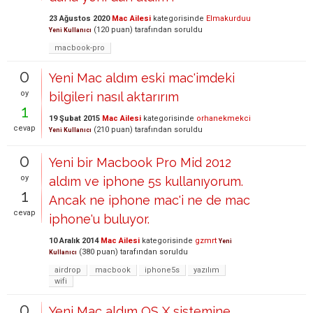
23 Ağustos 2020
Mac Ailesi
kategorisinde
Elmakurduu
(
120
puan)
tarafından
soruldu
Yeni Kullanıcı
macbook-pro
0
Yeni Mac aldım eski mac'imdeki
oy
bilgileri nasıl aktarırım
1
19 Şubat 2015
Mac Ailesi
kategorisinde
orhanekmekci
cevap
(
210
puan)
tarafından
soruldu
Yeni Kullanıcı
0
Yeni bir Macbook Pro Mid 2012
oy
aldım ve iphone 5s kullanıyorum.
1
Ancak ne iphone mac'i ne de mac
cevap
iphone'u buluyor.
10 Aralık 2014
Mac Ailesi
kategorisinde
gzmrt
Yeni
(
380
puan)
tarafından
soruldu
Kullanıcı
airdrop
macbook
iphone5s
yazılım
wifi
0
Yeni Mac aldım OS X sistemine