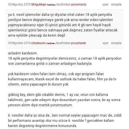
30 Ağustos 2015
Mrtgoktepe
tarafından
yorumlandı
Yardımcı
ya 6. nesil işlemciler daha iyi diyorlar intel zaten 18 aylık periyotta
yeniliyor bence değiştirmeye gerek yok ama render video işlemleri
yapmıyacaksanız eğer i5 işinizi görürdü artı 8 gb ram haydi haydi
işlemlerinizi görür bence satmaya pek değmez zaten fiyatlar artacak
ama eylülde çıkacağı da kesin değil
30 Ağustos 2015
elmakurdu
tarafından
yorumlandı
Yardımcı
anladım kardesım.
18 aylık periyotta degistiriyorlar demissiniz, o zaman 18 aylık perıyodun
son zamanlarına gırıldı o zaman anladıgım kadarıyla.
yok kardesım video falan isim olmaz, cok agır program falan
kullanmayacam, klasik excel de outlook da haber falan, film ya da tv
izlerim, extra yapacagim bi durum yok.
göktug bey, ekim gibi cıkabilir demis, 1 ay var, onun icin kafama
takılmıstı, gerı ıade edeyım dıye dusundum yazıdan sonra, bır ay sonra
yenısını alırım dıye mantık yurutmustum.
6. nesiller daha iyi olsa da , ben normal seyler yapacagım mac de, ciddi
bir performans avantajı olur mu sizce 6. nesilde ? gercekten kafam
karıstı degısıtırıp degıstırmeme konusunda.