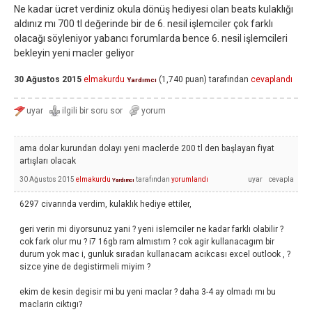
Ne kadar ücret verdiniz okula dönüş hediyesi olan beats kulaklığı
aldınız mı 700 tl değerinde bir de 6. nesil işlemciler çok farklı
olacağı söyleniyor yabancı forumlarda bence 6. nesil işlemcileri
bekleyin yeni macler geliyor
30 Ağustos 2015
elmakurdu
(
1,740
puan)
tarafından
cevaplandı
Yardımcı
ama dolar kurundan dolayı yeni maclerde 200 tl den başlayan fiyat
artışları olacak
30 Ağustos 2015
elmakurdu
tarafından
yorumlandı
Yardımcı
6297 civarında verdim, kulaklık hediye ettiler,
geri verin mi diyorsunuz yani ? yeni islemciler ne kadar farklı olabilir ?
cok fark olur mu ? i7 16gb ram almıstım ? cok agir kullanacagım bir
durum yok mac i, gunluk sıradan kullanacam acıkcası excel outlook , ?
sizce yine de degistirmeli miyim ?
ekim de kesin degisir mi bu yeni maclar ? daha 3-4 ay olmadı mı bu
maclarin ciktıgı?