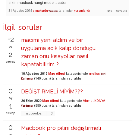
sizin macbook hangi model acaba
31 Ağustos 2015
elmakurdu
tarafından
yorumlandı
Yardımcı
İlgili sorular
+2
macimi yeni aldım ve bir
oy
uygulama acık kalıp dondugu
2
zaman onu kısayollar nasıl
cevap
kapatabilirim ?
10 Ağustos 2012
Mac Ailesi
kategorisinde
meliss
Yeni
(
140
puan)
tarafından
soruldu
Kullanıcı
0
DEĞİŞTİRMELİ MİYİM???
oy
26 Ekim 2020
Mac Ailesi
kategorisinde
Ahmet KONYA
1
(
550
puan)
tarafından
soruldu
Yardımcı
cevap
macbook-air
i3
0
Macbook pro pilini değiştirmeli
oy