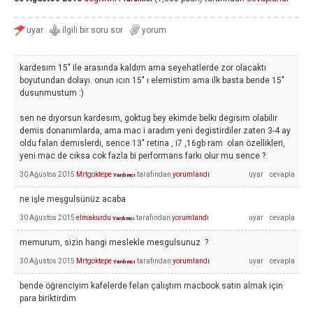
kardesım 15" ile arasında kaldım ama seyehatlerde zor olacaktı
boyutundan dolayı. onun ıcın 15" ı elemistim ama ilk basta bende 15"
dusunmustum :)
sen ne dıyorsun kardesım, goktug bey ekimde belkı degısım olabilir
demis donanımlarda, ama mac i aradım yeni degistirdiler zaten 3-4 ay
oldu falan demıslerdi, sence 13" retina , i7 ,16gb ram olan özellikleri,
yeni mac de cıksa cok fazla bi performans farkı olur mu sence ?
30 Ağustos 2015
Mrtgoktepe
tarafından
yorumlandı
Yardımcı
ne işle meşgulsünüz acaba
30 Ağustos 2015
elmakurdu
tarafından
yorumlandı
Yardımcı
memurum, sizin hangi meslekle mesgulsunuz ?
30 Ağustos 2015
Mrtgoktepe
tarafından
yorumlandı
Yardımcı
bende öğrenciyim kafelerde felan çalıştım macbook satın almak için
para biriktirdim