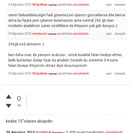
30 Ağustos 2015
Mrtgoktepe
tarafından
yorumlandı
Yardımcı
senin farkedebileceğin fark göremezsin işlemci güncellense bile bence
alma bu fiyata yeni çıkanını bulamazsın ama normal 256 gb olan
modelini alaibilirsin zaten özelliklere de ihtiyacın yok gibi duruyor ;)
30 Ağustos 2015
elmakurdu
tarafından
yorumlandı
Yardımcı
256gb ssd almıstım :)
ben daha mac de yenıyım acıkcası , simdi kulaklık falan hedıye ettıler,
belkı kurlardan dolayı fıyat da artabılır, heralde bu sistemle 3-4 sene
falan biseye ihtiyacım olmaz diye dusunuyorum
30 Ağustos 2015
Mrtgoktepe
tarafından
yorumlandı
Yardımcı
0
oy
keske 15"olanını alsaydın
30 Ağustos 2015
dogNNnA
(
1,830
puan)
tarafından
cevaplandı
Yardımcı