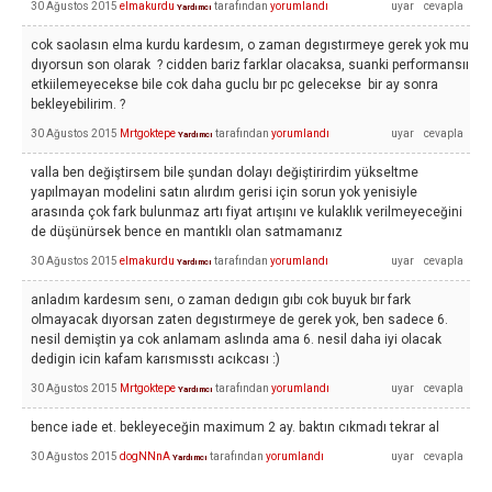
30 Ağustos 2015
elmakurdu
tarafından
yorumlandı
Yardımcı
cok saolasın elma kurdu kardesım, o zaman degıstırmeye gerek yok mu
dıyorsun son olarak ? cidden bariz farklar olacaksa, suanki performansıı
etkiilemeyecekse bile cok daha guclu bır pc gelecekse bir ay sonra
bekleyebilirim. ?
30 Ağustos 2015
Mrtgoktepe
tarafından
yorumlandı
Yardımcı
valla ben değiştirsem bile şundan dolayı değiştirirdim yükseltme
yapılmayan modelini satın alırdım gerisi için sorun yok yenisiyle
arasında çok fark bulunmaz artı fiyat artışını ve kulaklık verilmeyeceğini
de düşünürsek bence en mantıklı olan satmamanız
30 Ağustos 2015
elmakurdu
tarafından
yorumlandı
Yardımcı
anladım kardesım senı, o zaman dedıgın gıbı cok buyuk bır fark
olmayacak dıyorsan zaten degıstırmeye de gerek yok, ben sadece 6.
nesil demiştin ya cok anlamam aslında ama 6. nesil daha iyi olacak
dedigin icin kafam karısmısstı acıkcası :)
30 Ağustos 2015
Mrtgoktepe
tarafından
yorumlandı
Yardımcı
bence iade et. bekleyeceğin maximum 2 ay. baktın cıkmadı tekrar al
30 Ağustos 2015
dogNNnA
tarafından
yorumlandı
Yardımcı