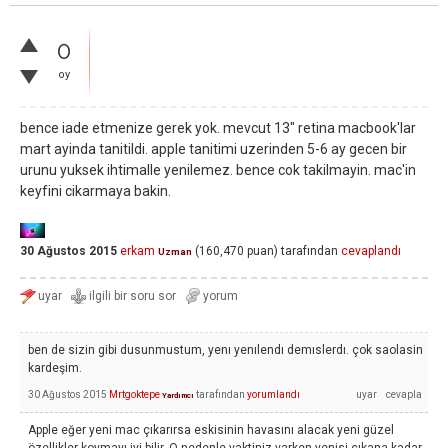
0
oy
bence iade etmenize gerek yok. mevcut 13" retina macbook'lar
mart ayinda tanitildi. apple tanitimi uzerinden 5-6 ay gecen bir
urunu yuksek ihtimalle yenilemez. bence cok takilmayin. mac'in
keyfini cikarmaya bakin.
30 Ağustos 2015
erkam
(
160,470
puan)
tarafından
cevaplandı
Uzman
ben de sizin gibi dusunmustum, yenı yenılendı demıslerdı. çok saolasin
kardeşim.
30 Ağustos 2015
Mrtgoktepe
tarafından
yorumlandı
Yardımcı
Apple eğer yeni mac çıkarırsa eskisinin havasını alacak yeni güzel
özellikler koymayı iyi bilir. O nedenle vaktiniz varken yenisi çıkana kadar