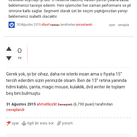
beklemenizi tavsiye ederim. Yeni işlemciler her zaman performans ve pil
ömrüne katkı sağlar. Segment olarak üst bir seçim yaptığınızdan yeniyi
beklemeniz isabetli olacaktır.
30 Ağustos 2015
ofsort
tarafından
yorumlandı
Yardımcı
0
oy
Gerek yok, iyi bir cihaz, daha ne isterki insan ama o fiyata 15''
tercih ederdim sizin yerinizde olsam. Ben de 13'' retina yanında
hdmi kablo, çanta, magic mouse, kulaklık, dvd writer ile toplam
beş bini bulmuştu.
31 Ağustos 2015
ahmetbozkt
(
6,790
puan)
tarafından
Deneyimli
cevaplandı