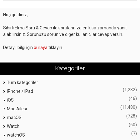
Hoş geldiniz,
Sihirli Elma Soru & Cevap ile sorularınıza en kısa zamanda yanıt
alabilirsiniz. Sorunuzu sorun ve diğer kullanıcılar cevap versin.
Detaylı bilgi için
buraya
tıklayın.
Kategoriler
Tüm kategoriler
(1,232)
iPhone / iPad
(46)
iOS
(11,480)
Mac Ailesi
(728)
macOS
(60)
Watch
(7)
watchOS