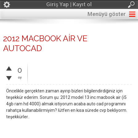
Giriş Yap | Kayıt ol
Menüyü göster
2012 MACBOOK AİR VE
AUTOCAD
0
oy
Öncelikle gerçekten zaman ayırıp bizleri bilgilendirdiğiniz için
teşekkür ederim. Sorum şu: 2012 model 13 inc macbook air (i5
4gb ram hd 4000) almak istiyorum acaba auto cad programını
rahatça kullanabilirmiyim? lütfen en kısa sürede cvp bekliyorm.
teşekkürler..