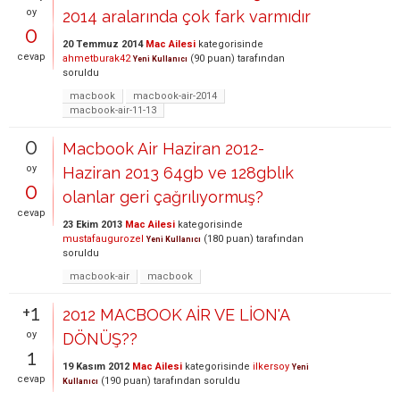
oy
2014 aralarında çok fark varmıdır
0
20 Temmuz 2014
Mac Ailesi
kategorisinde
cevap
ahmetburak42
(
90
puan)
tarafından
Yeni Kullanıcı
soruldu
macbook
macbook-air-2014
macbook-air-11-13
0
Macbook Air Haziran 2012-
oy
Haziran 2013 64gb ve 128gblık
0
olanlar geri çağrılıyormuş?
cevap
23 Ekim 2013
Mac Ailesi
kategorisinde
mustafaugurozel
(
180
puan)
tarafından
Yeni Kullanıcı
soruldu
macbook-air
macbook
+1
2012 MACBOOK AİR VE LİON'A
oy
DÖNÜŞ??
1
19 Kasım 2012
Mac Ailesi
kategorisinde
ilkersoy
Yeni
cevap
(
190
puan)
tarafından
soruldu
Kullanıcı