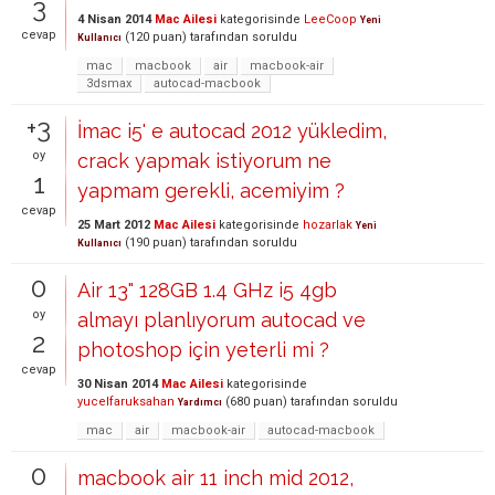
3
4 Nisan 2014
Mac Ailesi
kategorisinde
LeeCoop
Yeni
cevap
(
120
puan)
tarafından
soruldu
Kullanıcı
mac
macbook
air
macbook-air
3dsmax
autocad-macbook
+3
İmac i5' e autocad 2012 yükledim,
oy
crack yapmak istiyorum ne
1
yapmam gerekli, acemiyim ?
cevap
25 Mart 2012
Mac Ailesi
kategorisinde
hozarlak
Yeni
(
190
puan)
tarafından
soruldu
Kullanıcı
0
Air 13" 128GB 1.4 GHz i5 4gb
oy
almayı planlıyorum autocad ve
2
photoshop için yeterli mi ?
cevap
30 Nisan 2014
Mac Ailesi
kategorisinde
yucelfaruksahan
(
680
puan)
tarafından
soruldu
Yardımcı
mac
air
macbook-air
autocad-macbook
0
macbook air 11 inch mid 2012,