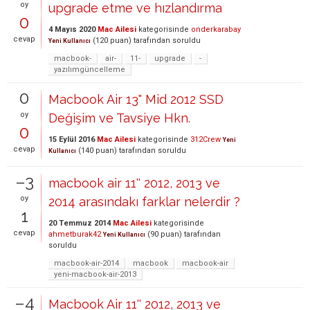
oy
upgrade etme ve hızlandırma
0
4 Mayıs 2020
Mac Ailesi
kategorisinde
onderkarabay
cevap
(
120
puan)
tarafından
soruldu
Yeni Kullanıcı
macbook-
air-
11-
upgrade
-
yazılımgüncelleme
0
Macbook Air 13" Mid 2012 SSD
oy
Değişim ve Tavsiye Hkn.
0
15 Eylül 2016
Mac Ailesi
kategorisinde
312Crew
Yeni
cevap
(
140
puan)
tarafından
soruldu
Kullanıcı
–3
macbook air 11'' 2012, 2013 ve
oy
2014 arasındakı farklar nelerdir ?
1
20 Temmuz 2014
Mac Ailesi
kategorisinde
cevap
ahmetburak42
(
90
puan)
tarafından
Yeni Kullanıcı
soruldu
macbook-air-2014
macbook
macbook-air
yeni-macbook-air-2013
–4
Macbook Air 11'' 2012, 2013 ve