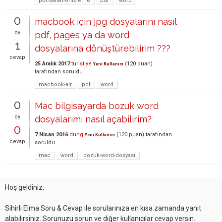
pdf-safari-önizleme
pdf
word
0
macbook için jpg dosyalarını nasıl
oy
pdf, pages ya da word
1
dosyalarına dönüştürebilirim ???
cevap
25 Aralık 2017
turistiye
(
120
puan)
Yeni Kullanıcı
tarafından
soruldu
macbook-air
pdf
word
0
Mac bilgisayarda bozuk word
oy
dosyalarımı nasıl açabilirim?
0
7 Nisan 2016
dung
(
120
puan)
tarafından
Yeni Kullanıcı
cevap
soruldu
mac
word
bozuk-word-dosyası
Hoş geldiniz,
Sihirli Elma Soru & Cevap ile sorularınıza en kısa zamanda yanıt
alabilirsiniz. Sorunuzu sorun ve diğer kullanıcılar cevap versin.