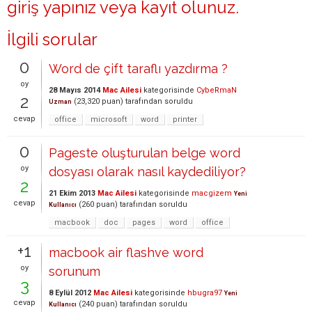
giriş yapınız
veya
kayıt olunuz
.
İlgili sorular
0
Word de çift taraflı yazdırma ?
oy
28 Mayıs 2014
Mac Ailesi
kategorisinde
CybeRmaN
2
(
23,320
puan)
tarafından
soruldu
Uzman
cevap
office
microsoft
word
printer
0
Pageste oluşturulan belge word
oy
dosyası olarak nasıl kaydediliyor?
2
21 Ekim 2013
Mac Ailesi
kategorisinde
macgizem
Yeni
cevap
(
260
puan)
tarafından
soruldu
Kullanıcı
macbook
doc
pages
word
office
+1
macbook air flashve word
oy
sorunum
3
8 Eylül 2012
Mac Ailesi
kategorisinde
hbugra97
Yeni
cevap
(
240
puan)
tarafından
soruldu
Kullanıcı