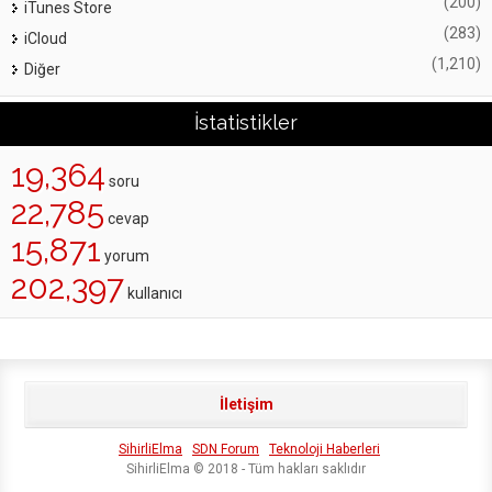
(200)
iTunes Store
(283)
iCloud
(1,210)
Diğer
İstatistikler
19,364
soru
22,785
cevap
15,871
yorum
202,397
kullanıcı
İletişim
SihirliElma
SDN Forum
Teknoloji Haberleri
SihirliElma © 2018 - Tüm hakları saklıdır