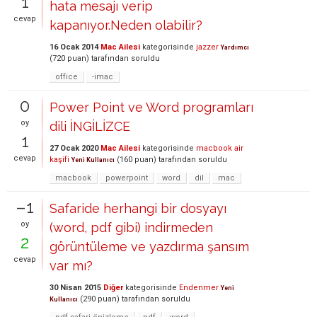
1
hata mesajı verip
cevap
kapanıyor.Neden olabilir?
16 Ocak 2014
Mac Ailesi
kategorisinde
jazzer
Yardımcı
(
720
puan)
tarafından
soruldu
office
-imac
0
Power Point ve Word programları
oy
dili İNGİLİZCE
1
27 Ocak 2020
Mac Ailesi
kategorisinde
macbook air
cevap
kaşifi
(
160
puan)
tarafından
soruldu
Yeni Kullanıcı
macbook
powerpoint
word
dil
mac
–1
Safaride herhangi bir dosyayı
oy
(word, pdf gibi) indirmeden
2
görüntüleme ve yazdırma şansım
cevap
var mı?
30 Nisan 2015
Diğer
kategorisinde
Endenmer
Yeni
(
290
puan)
tarafından
soruldu
Kullanıcı