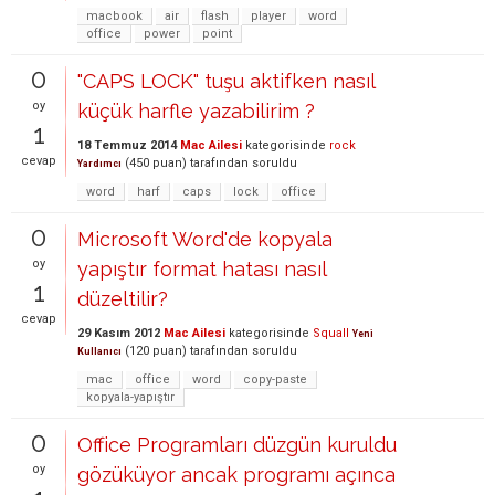
macbook
air
flash
player
word
office
power
point
0
"CAPS LOCK" tuşu aktifken nasıl
oy
küçük harfle yazabilirim ?
1
18 Temmuz 2014
Mac Ailesi
kategorisinde
rock
cevap
(
450
puan)
tarafından
soruldu
Yardımcı
word
harf
caps
lock
office
0
Microsoft Word'de kopyala
oy
yapıştır format hatası nasıl
1
düzeltilir?
cevap
29 Kasım 2012
Mac Ailesi
kategorisinde
Squall
Yeni
(
120
puan)
tarafından
soruldu
Kullanıcı
mac
office
word
copy-paste
kopyala-yapıştır
0
Office Programları düzgün kuruldu
oy
gözüküyor ancak programı açınca