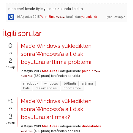
maalesef bende öyle yapmak zorunda kaldım
16 Ağustos 2015
YarımElma
tarafından
yorumlandı
Yardımcı
İlgili sorular
0
Mac'e Windows yükledikten
oy
sonra Windows'a ait disk
2
boyutunu arttırma problemi
cevap
7 Mayıs 2017
Mac Ailesi
kategorisinde
paladin
Yeni
(
360
puan)
tarafından
soruldu
Kullanıcı
macbook
windows
bölüntü
artırma
hata
disk-izlencesi
bootcamp-
+1
Mac'e Windows yükledikten
oy
sonra Windows'a ait disk
3
boyutunu artırmak?
cevap
4 Mayıs 2013
Mac Ailesi
kategorisinde
dudeabides
(
400
puan)
tarafından
soruldu
Yardımcı