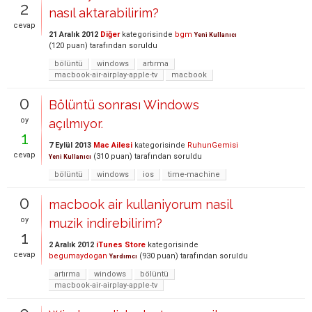
2
nasıl aktarabilirim?
cevap
21 Aralık 2012
Diğer
kategorisinde
bgm
Yeni Kullanıcı
(
120
puan)
tarafından
soruldu
bölüntü
windows
artırma
macbook-air-airplay-apple-tv
macbook
0
Bölüntü sonrası Windows
oy
açılmıyor.
1
7 Eylül 2013
Mac Ailesi
kategorisinde
RuhunGemisi
cevap
(
310
puan)
tarafından
soruldu
Yeni Kullanıcı
bölüntü
windows
ios
time-machine
0
macbook air kullaniyorum nasil
oy
muzik indirebilirim?
1
2 Aralık 2012
iTunes Store
kategorisinde
cevap
begumaydogan
(
930
puan)
tarafından
soruldu
Yardımcı
artırma
windows
bölüntü
macbook-air-airplay-apple-tv