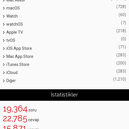
(728)
macOS
(60)
Watch
(7)
watchOS
(218)
Apple TV
(0)
tvOS
(71)
iOS App Store
(283)
Mac App Store
(200)
iTunes Store
(283)
iCloud
(1,210)
Diğer
İstatistikler
19,364
soru
22,785
cevap
15,871