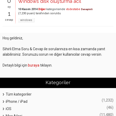
0
Windows disk oluşturma acil
oy
10 Kasım 2014
Diğer
kategorisinde
vbdestabe
Deneyimli
1
(
7,230
puan)
tarafından
soruldu
cevap
windows
Hoş geldiniz,
Sihirli Elma Soru & Cevap ile sorularınıza en kısa zamanda yanıt
alabilirsiniz. Sorunuzu sorun ve diğer kullanıcılar cevap versin.
Detaylı bilgi için
buraya
tıklayın.
Kategoriler
Tüm kategoriler
(1,232)
iPhone / iPad
(46)
iOS
(11,480)
Mac Ailesi