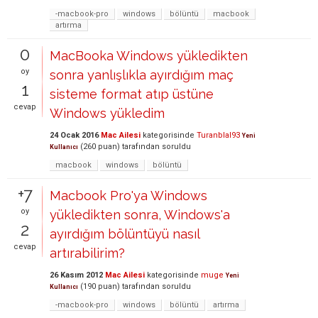
-macbook-pro
windows
bölüntü
macbook
artırma
0
MacBooka Windows yükledikten
oy
sonra yanlışlıkla ayırdığım maç
1
sisteme format atıp üstüne
cevap
Windows yükledim
24 Ocak 2016
Mac Ailesi
kategorisinde
Turanblal93
Yeni
(
260
puan)
tarafından
soruldu
Kullanıcı
macbook
windows
bölüntü
+7
Macbook Pro'ya Windows
oy
yükledikten sonra, Windows'a
2
ayırdığım bölüntüyü nasıl
cevap
artırabilirim?
26 Kasım 2012
Mac Ailesi
kategorisinde
muge
Yeni
(
190
puan)
tarafından
soruldu
Kullanıcı
-macbook-pro
windows
bölüntü
artırma