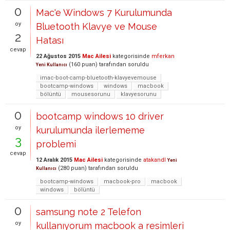
0
Mac'e Windows 7 Kurulumunda
oy
Bluetooth Klavye ve Mouse
2
Hatası
cevap
22 Ağustos 2015
Mac Ailesi
kategorisinde
mferkan
(
160
puan)
tarafından
soruldu
Yeni Kullanıcı
imac-boot-camp-bluetooth-klavyevemouse
bootcamp-windows
windows
macbook
bölüntü
mousesorunu
klavyesorunu
0
bootcamp windows 10 driver
oy
kurulumunda ilerlememe
3
problemi
cevap
12 Aralık 2015
Mac Ailesi
kategorisinde
atakandl
Yeni
(
280
puan)
tarafından
soruldu
Kullanıcı
bootcamp-windows
macbook-pro
macbook
windows
bölüntü
0
samsung note 2 Telefon
oy
kullanıyorum macbook a resimleri