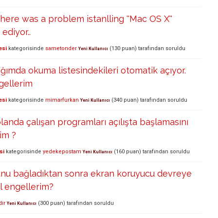
There was a problem istanlling ''Mac OS X''
ediyor..
esi
kategorisinde
sametonder
(
130
puan)
tarafından
soruldu
Yeni Kullanıcı
tığımda okuma listesindekileri otomatik açıyor.
gellerim
esi
kategorisinde
mimarfurkan
(
340
puan)
tarafından
soruldu
Yeni Kullanıcı
landa çalışan programları açılışta başlamasını
im ?
si
kategorisinde
yedekepostam
(
160
puan)
tarafından
soruldu
Yeni Kullanıcı
nu bağladıktan sonra ekran koruyucu devreye
ıl engellerim?
ir
(
300
puan)
tarafından
soruldu
Yeni Kullanıcı