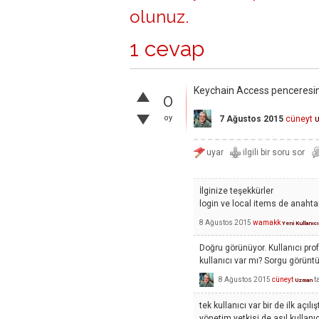
olunuz
.
1 cevap
Keychain Access penceresinin
0
oy
7 Ağustos 2015
cüneyt
İlginize teşekkürler
login ve local items de anahtar
8 Ağustos 2015
wamakk
Yeni Kullanıcı
Doğru görünüyor. Kullanıcı profi
kullanıcı var mı? Sorgu görüntül
8 Ağustos 2015
cüneyt
t
Uzman
tek kullanıcı var bir de ilk açı
yönetim yetkisi de asıl kullanıc