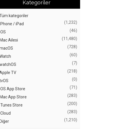
Kategoriler
Tüm kategoriler
(1,232)
iPhone / iPad
(46)
iOS
(11,480)
Mac Ailesi
(728)
macOS
(60)
Watch
(7)
watchOS
(218)
Apple TV
(0)
tvOS
(71)
iOS App Store
(283)
Mac App Store
(200)
iTunes Store
(283)
iCloud
(1,210)
Diğer