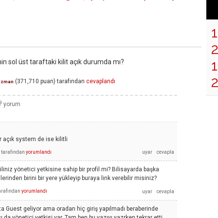
1
 sol üst taraftaki kilit açık durumda mı?
(
371,710
puan)
tarafından
cevaplandı
Uzman
 açık system de ise kilitli
tarafından
yorumlandı
liniz yönetici yetkisine sahip bir profil mi? Bilisayarda başka
erinden birini bir yere yükleyip buraya link verebilir misiniz?
arafından
yorumlandı
lışta Guest geliyor ama oradan hiç giriş yapılmadı beraberinde
ı da yönetici yetkisi var. Tam ben bu yazıyı yazrken tekrar etti