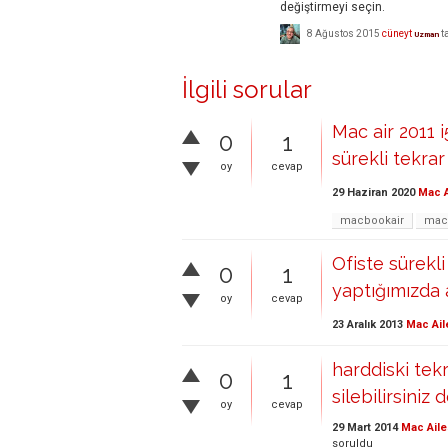
değiştirmeyi seçin.
8 Ağustos 2015
cüneyt
t
Uzman
İlgili sorular
Mac air 2011 i
0
1
sürekli tekrar
oy
cevap
29 Haziran 2020
Mac A
macbookair
mac
Ofiste sürekl
0
1
yaptığımızda 
oy
cevap
23 Aralık 2013
Mac Ail
harddiski tek
0
1
silebilirsiniz
oy
cevap
29 Mart 2014
Mac Aile
soruldu