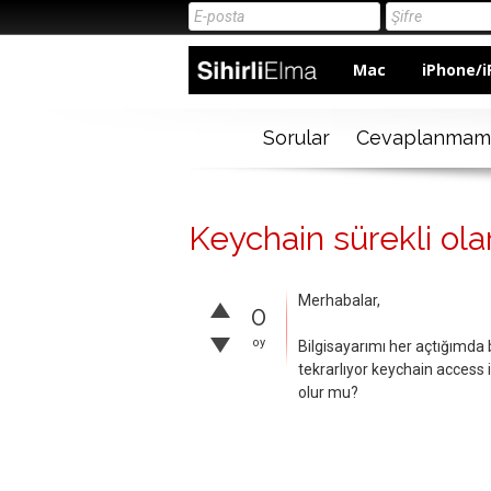
Mac
iPhone/i
Sorular
Cevaplanmam
Keychain sürekli ola
Merhabalar,
0
oy
Bilgisayarımı her açtığımda 
tekrarlıyor keychain access 
olur mu?