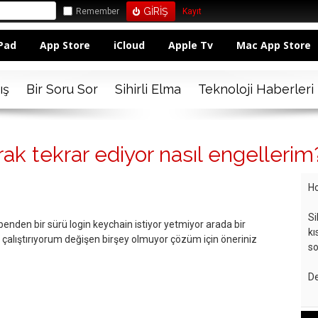
Remember
Kayıt
Pad
App Store
iCloud
Apple Tv
Mac App Store
ış
Bir Soru Sor
Sihirli Elma
Teknoloji Haberleri
rak tekrar ediyor nasıl engellerim
Ho
Si
benden bir sürü login keychain istiyor yetmiyor arada bir
kı
i çalıştırıyorum değişen birşey olmuyor çözüm için öneriniz
so
De