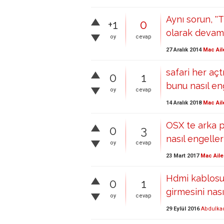
Aynı sorun, ''
+1
0
olarak devam 
oy
cevap
27 Aralık 2014
Mac Ail
safari her aç
0
1
bunu nasıl en
oy
cevap
14 Aralık 2018
Mac Ail
OSX te arka p
0
3
nasıl engeller
oy
cevap
23 Mart 2017
Mac Aile
Hdmi kablosu
0
1
girmesini nas
oy
cevap
29 Eylül 2016
Abdulkad