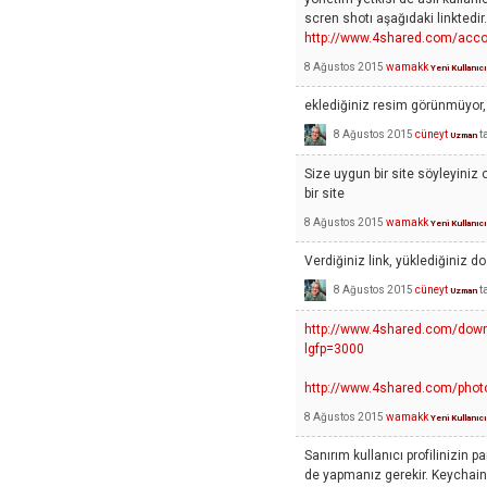
scren shotı aşağıdaki linktedir.
http://www.4shared.com/acco
8 Ağustos 2015
wamakk
Yeni Kullanıcı
eklediğiniz resim görünmüyor,
8 Ağustos 2015
cüneyt
t
Uzman
Size uygun bir site söyleyiniz
bir site
8 Ağustos 2015
wamakk
Yeni Kullanıcı
Verdiğiniz link, yüklediğiniz dos
8 Ağustos 2015
cüneyt
t
Uzman
http://www.4shared.com/dow
lgfp=3000
http://www.4shared.com/phot
8 Ağustos 2015
wamakk
Yeni Kullanıcı
Sanırım kullanıcı profilinizin p
de yapmanız gerekir. Keychain