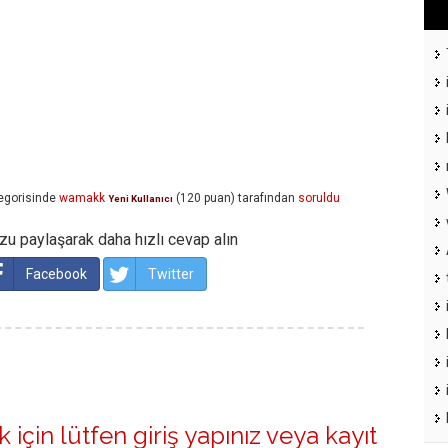
egorisinde
wamakk
(
120
puan)
tarafından
soruldu
Yeni Kullanıcı
u paylaşarak daha hızlı cevap alın
Facebook
Twitter
 için lütfen
giriş yapınız
veya
kayıt