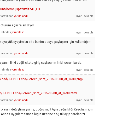
unt/home.jsp#dir=lzb41_EH
tarafından
yorumlandı
 oturum açın falan diyor
arafından
yorumlandı
 oraya yükleyeyim bu site benim dosya paylaşımı için kullandığım
tarafından
yorumlandı
yanın linki değil; sitete giriş sayfasının linki, sorun burda.
arafından
yorumlandı
nload/TJFBHLEcba/Screen_Shot_2015-08-08_at_1638.png?
o/TJFBHLEcba/Screen_Shot_2015-08-08_at_1638.html
tarafından
yorumlandı
arolasını değiştirmişsiniz, doğru mu? Aynı değişikliği Keychain için
 Acces uygulamasında login üzerine sağ tıklayıp parolanızı