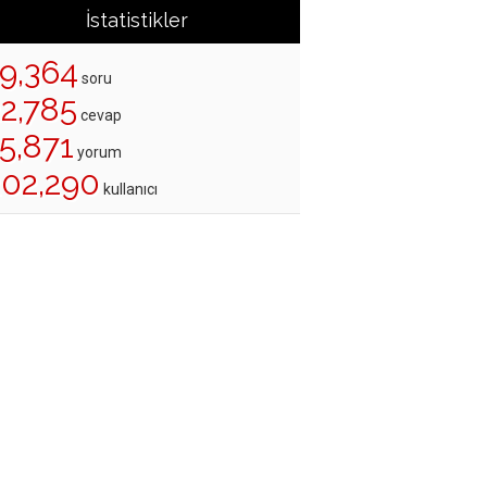
İstatistikler
19,364
soru
22,785
cevap
5,871
yorum
202,290
kullanıcı