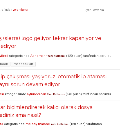
arafından
yorumlandı
5 (sierra) logo geliyor tekrar kapanıyor ve
 ediyor.
ilesi
kategorisinde
Achernahr
(
120
puan)
tarafından
soruldu
Yeni Kullanıcı
book
macbook-air
i ip çakışması yaşıyoruz, otomatik ip ataması
aynı sorun devam ediyor.
esi
kategorisinde
aytuncercan
(
140
puan)
tarafından
soruldu
Yeni Kullanıcı
rar biçimlendirerek kalıcı olarak dosya
 dediniz ama nasıl?
si
kategorisinde
melody malone
(
180
puan)
tarafından
Yeni Kullanıcı