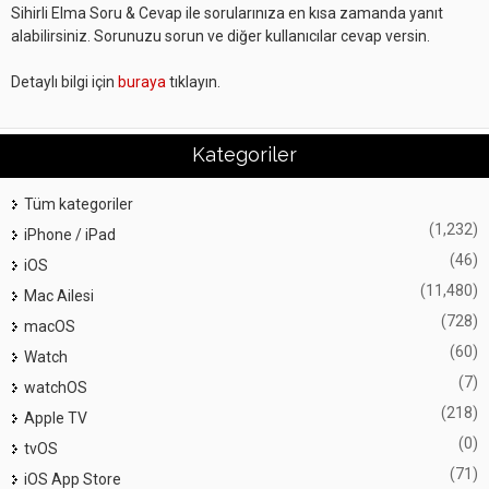
Sihirli Elma Soru & Cevap ile sorularınıza en kısa zamanda yanıt
alabilirsiniz. Sorunuzu sorun ve diğer kullanıcılar cevap versin.
Detaylı bilgi için
buraya
tıklayın.
Kategoriler
Tüm kategoriler
(1,232)
iPhone / iPad
(46)
iOS
(11,480)
Mac Ailesi
(728)
macOS
(60)
Watch
(7)
watchOS
(218)
Apple TV
(0)
tvOS
(71)
iOS App Store