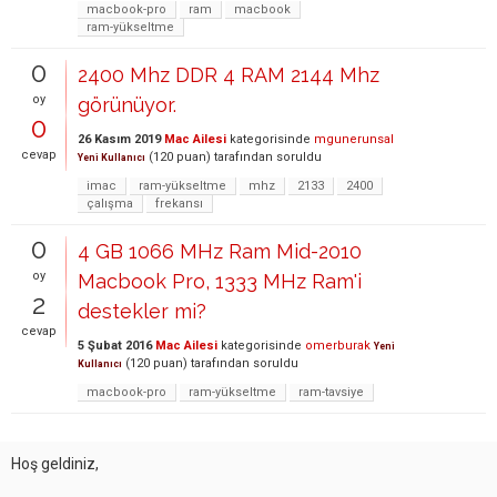
macbook-pro
ram
macbook
ram-yükseltme
0
2400 Mhz DDR 4 RAM 2144 Mhz
oy
görünüyor.
0
26 Kasım 2019
Mac Ailesi
kategorisinde
mgunerunsal
cevap
(
120
puan)
tarafından
soruldu
Yeni Kullanıcı
imac
ram-yükseltme
mhz
2133
2400
çalışma
frekansı
0
4 GB 1066 MHz Ram Mid-2010
oy
Macbook Pro, 1333 MHz Ram'i
2
destekler mi?
cevap
5 Şubat 2016
Mac Ailesi
kategorisinde
omerburak
Yeni
(
120
puan)
tarafından
soruldu
Kullanıcı
macbook-pro
ram-yükseltme
ram-tavsiye
Hoş geldiniz,