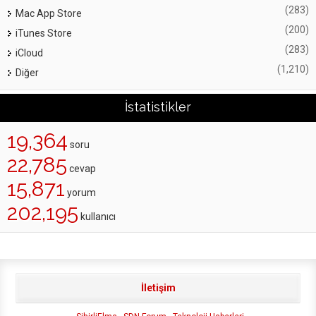
(283)
Mac App Store
(200)
iTunes Store
(283)
iCloud
(1,210)
Diğer
İstatistikler
19,364
soru
22,785
cevap
15,871
yorum
202,195
kullanıcı
İletişim