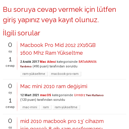
Bu soruya cevap vermek için lütfen
giriş yapınız
veya
kayıt olunuz
.
İlgili sorular
0
Macbook Pro Mid 2012 2X16GB
oy
1600 Mhz Ram Yükseltme
1
2 Aralık 2017
Mac Ailesi
kategorisinde
BATaMAN06
cevap
(
490
puan)
tarafından
soruldu
Yardımcı
ram-yükseltme
macbook-pro-ram
0
Mac mini 2010 ram değişimi
oy
12 Mart 2021
macOS
kategorisinde
Umtdrz
Yeni Kullanıcı
1
(
120
puan)
tarafından
soruldu
cevap
mac-mini
ram
ram-yükseltme
0
mid 2010 macbook pro 13' cihazım
oy
için gerçek 8 gb ram performansı