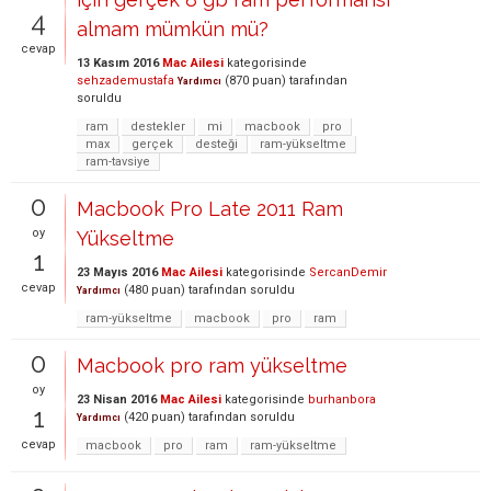
4
almam mümkün mü?
cevap
13 Kasım 2016
Mac Ailesi
kategorisinde
sehzademustafa
(
870
puan)
tarafından
Yardımcı
soruldu
ram
destekler
mi
macbook
pro
max
gerçek
desteği
ram-yükseltme
ram-tavsiye
0
Macbook Pro Late 2011 Ram
oy
Yükseltme
1
23 Mayıs 2016
Mac Ailesi
kategorisinde
SercanDemir
cevap
(
480
puan)
tarafından
soruldu
Yardımcı
ram-yükseltme
macbook
pro
ram
0
Macbook pro ram yükseltme
oy
23 Nisan 2016
Mac Ailesi
kategorisinde
burhanbora
1
(
420
puan)
tarafından
soruldu
Yardımcı
cevap
macbook
pro
ram
ram-yükseltme