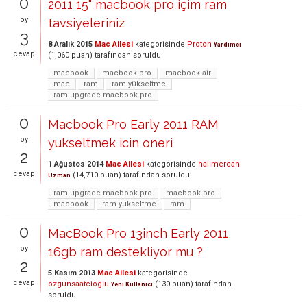
0
2011 15" macbook pro içim ram
oy
tavsiyeleriniz
3
8 Aralık 2015
Mac Ailesi
kategorisinde
Proton
Yardımcı
cevap
(
1,060
puan)
tarafından
soruldu
macbook
macbook-pro
macbook-air
mac
ram
ram-yükseltme
ram-upgrade-macbook-pro
0
Macbook Pro Early 2011 RAM
oy
yukseltmek icin oneri
2
1 Ağustos 2014
Mac Ailesi
kategorisinde
halimercan
cevap
(
14,710
puan)
tarafından
soruldu
Uzman
ram-upgrade-macbook-pro
macbook-pro
macbook
ram-yükseltme
ram
0
MacBook Pro 13inch Early 2011
oy
16gb ram destekliyor mu ?
2
5 Kasım 2013
Mac Ailesi
kategorisinde
cevap
ozgunsaatcioglu
(
130
puan)
tarafından
Yeni Kullanıcı
soruldu