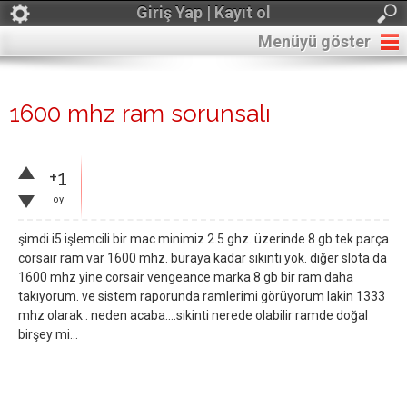
Giriş Yap | Kayıt ol
Menüyü göster
1600 mhz ram sorunsalı
+1
oy
şimdi i5 işlemcili bir mac minimiz 2.5 ghz. üzerinde 8 gb tek parça
corsair ram var 1600 mhz. buraya kadar sıkıntı yok. diğer slota da
1600 mhz yine corsair vengeance marka 8 gb bir ram daha
takıyorum. ve sistem raporunda ramlerimi görüyorum lakin 1333
mhz olarak . neden acaba....sikinti nerede olabilir ramde doğal
birşey mi...