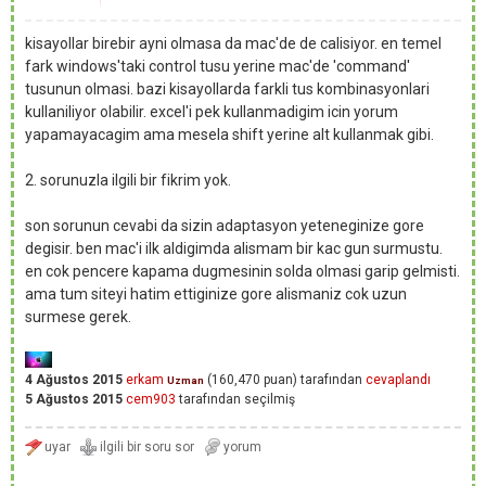
kisayollar birebir ayni olmasa da mac'de de calisiyor. en temel
fark windows'taki control tusu yerine mac'de 'command'
tusunun olmasi. bazi kisayollarda farkli tus kombinasyonlari
kullaniliyor olabilir. excel'i pek kullanmadigim icin yorum
yapamayacagim ama mesela shift yerine alt kullanmak gibi.
2. sorunuzla ilgili bir fikrim yok.
son sorunun cevabi da sizin adaptasyon yeteneginize gore
degisir. ben mac'i ilk aldigimda alismam bir kac gun surmustu.
en cok pencere kapama dugmesinin solda olmasi garip gelmisti.
ama tum siteyi hatim ettiginize gore alismaniz cok uzun
surmese gerek.
4 Ağustos 2015
erkam
(
160,470
puan)
tarafından
cevaplandı
Uzman
5 Ağustos 2015
cem903
tarafından
seçilmiş