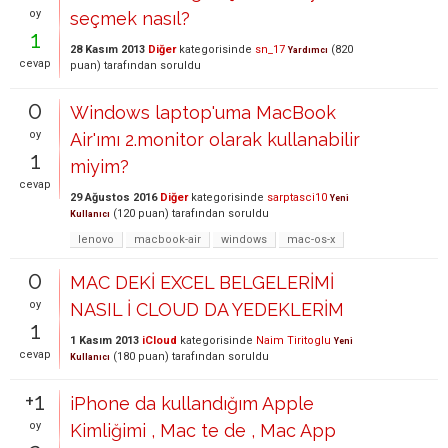
oy
seçmek nasıl?
1
28 Kasım 2013
Diğer
kategorisinde
sn_17
(
820
Yardımcı
cevap
puan)
tarafından
soruldu
0
Windows laptop'uma MacBook
oy
Air'ımı 2.monitor olarak kullanabilir
1
miyim?
cevap
29 Ağustos 2016
Diğer
kategorisinde
sarptasci10
Yeni
(
120
puan)
tarafından
soruldu
Kullanıcı
lenovo
macbook-air
windows
mac-os-x
0
MAC DEKİ EXCEL BELGELERİMİ
oy
NASIL İ CLOUD DA YEDEKLERİM
1
1 Kasım 2013
iCloud
kategorisinde
Naim Tiritoglu
Yeni
cevap
(
180
puan)
tarafından
soruldu
Kullanıcı
+1
iPhone da kullandığım Apple
oy
Kimliğimi , Mac te de , Mac App