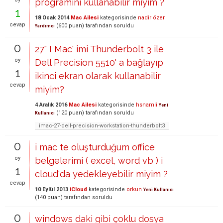
programını kullanabilir miyim ?
1
18 Ocak 2014
Mac Ailesi
kategorisinde
nadir özer
cevap
(
600
puan)
tarafından
soruldu
Yardımcı
0
27" I Mac' imi Thunderbolt 3 ile
oy
Dell Precision 5510' a bağlayıp
1
ikinci ekran olarak kullanabilir
cevap
miyim?
4 Aralık 2016
Mac Ailesi
kategorisinde
hsnamli
Yeni
(
120
puan)
tarafından
soruldu
Kullanıcı
imac-27-dell-precision-workstation-thunderbolt3
0
i mac te oluşturduğum office
oy
belgelerimi ( excel, word vb ) i
1
cloud'da yedekleyebilir miyim ?
cevap
10 Eylül 2013
iCloud
kategorisinde
orkun
Yeni Kullanıcı
(
140
puan)
tarafından
soruldu
0
windows daki gibi çoklu dosya