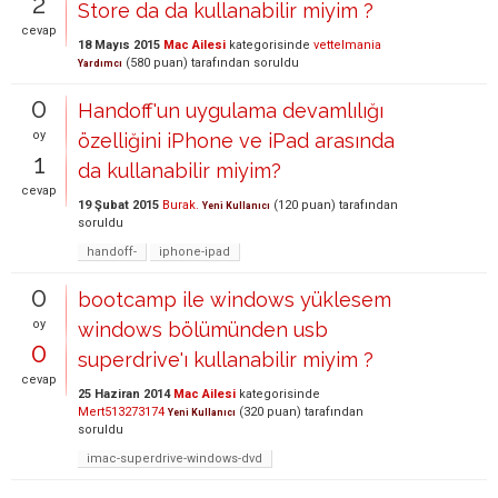
2
Store da da kullanabilir miyim ?
cevap
18 Mayıs 2015
Mac Ailesi
kategorisinde
vettelmania
(
580
puan)
tarafından
soruldu
Yardımcı
0
Handoff'un uygulama devamlılığı
oy
özelliğini iPhone ve iPad arasında
1
da kullanabilir miyim?
cevap
19 Şubat 2015
Burak.
(
120
puan)
tarafından
Yeni Kullanıcı
soruldu
handoff-
iphone-ipad
0
bootcamp ile windows yüklesem
oy
windows bölümünden usb
0
superdrive'ı kullanabilir miyim ?
cevap
25 Haziran 2014
Mac Ailesi
kategorisinde
Mert513273174
(
320
puan)
tarafından
Yeni Kullanıcı
soruldu
imac-superdrive-windows-dvd