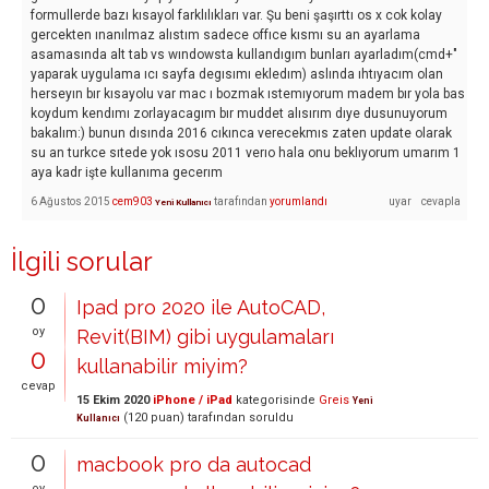
formullerde bazı kısayol farklılıkları var. Şu beni şaşırttı os x cok kolay
gercekten ınanılmaz alıstım sadece offıce kısmı su an ayarlama
asamasında alt tab vs wındowsta kullandıgım bunları ayarladım(cmd+"
yaparak uygulama ıcı sayfa degısımı ekledım) aslında ıhtıyacım olan
herseyın bır kısayolu var mac ı bozmak ıstemıyorum madem bır yola bas
koydum kendımı zorlayacagım bır muddet alısırım dıye dusunuyorum
bakalım:) bunun dısında 2016 cıkınca verecekmıs zaten update olarak
su an turkce sıtede yok ısosu 2011 verıo hala onu beklıyorum umarım 1
aya kadr işte kullanıma gecerım
6 Ağustos 2015
cem903
tarafından
yorumlandı
Yeni Kullanıcı
İlgili sorular
0
Ipad pro 2020 ile AutoCAD,
oy
Revit(BIM) gibi uygulamaları
0
kullanabilir miyim?
cevap
15 Ekim 2020
iPhone / iPad
kategorisinde
Greis
Yeni
(
120
puan)
tarafından
soruldu
Kullanıcı
0
macbook pro da autocad
oy