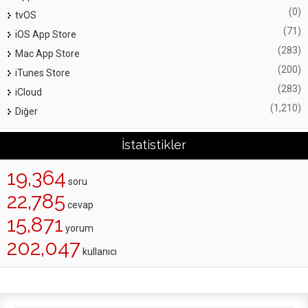
(0)
tvOS
(71)
iOS App Store
(283)
Mac App Store
(200)
iTunes Store
(283)
iCloud
(1,210)
Diğer
İstatistikler
19,364
soru
22,785
cevap
15,871
yorum
202,047
kullanıcı