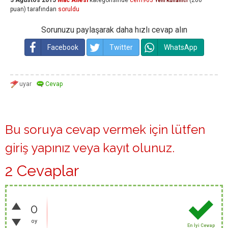
3 Ağustos 2015
Mac Ailesi
kategorisinde
cem903
(
200
Yeni Kullanıcı
puan)
tarafından
soruldu
Sorunuzu paylaşarak daha hızlı cevap alın
Facebook
Twitter
WhatsApp
Bu soruya cevap vermek için lütfen
giriş yapınız
veya
kayıt olunuz
.
2 Cevaplar
0
oy
En İyi Cevap