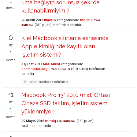
1
uma bağlıyıp sorunsuz şekilde
cevap
kullanabilirmiyim ?
20 Aralık 2018
macOS
kategorisinde
kaans06
Yeni
(
350
puan)
tarafından
soruldu
Kullanıcı
0
2. el Macbook sıfırlama esnasında
oy
Apple kimliğinde kayıtlı olan
1
işletim sistemi?
cevap
3 Şubat 2017
Mac Ailesi
kategorisinde
osmanbucukoglu
(
210
puan)
tarafından
Yeni Kullanıcı
soruldu
ikinci-el-macbook-sıfırlama
+1
Macbook Pro 13" 2010 (mid) Ortası
oy
Cihaza SSD taktım, işletim sistemi
1
yüklenmiyor.
cevap
29 Mayıs 2016
mrmlq
(
160
puan)
Yeni Kullanıcı
tarafından
soruldu