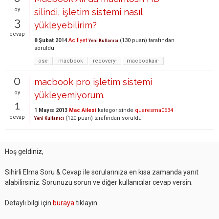
oy
silindi, işletim sistemi nasıl
3
yükleyebilirim?
cevap
8 Şubat 2014
Aciliyet
(
130
puan)
tarafından
Yeni Kullanıcı
soruldu
osx-
macbook
recovery-
macbookair-
0
macbook pro işletim sistemi
oy
yükleyemiyorum.
1
1 Mayıs 2013
Mac Ailesi
kategorisinde
quaresma0634
cevap
(
120
puan)
tarafından
soruldu
Yeni Kullanıcı
Hoş geldiniz,
Sihirli Elma Soru & Cevap ile sorularınıza en kısa zamanda yanıt
alabilirsiniz. Sorunuzu sorun ve diğer kullanıcılar cevap versin.
Detaylı bilgi için
buraya
tıklayın.