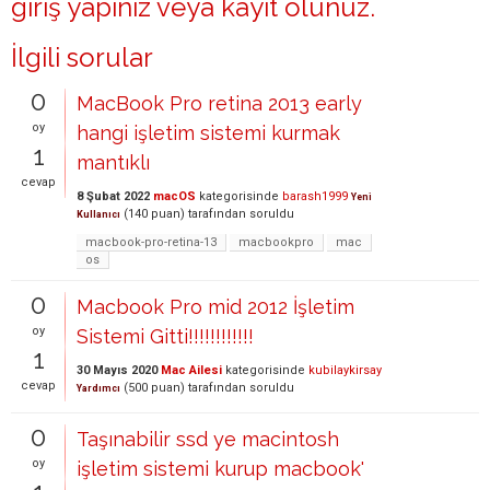
giriş yapınız
veya
kayıt olunuz
.
İlgili sorular
0
MacBook Pro retina 2013 early
oy
hangi işletim sistemi kurmak
1
mantıklı
cevap
8 Şubat 2022
macOS
kategorisinde
barash1999
Yeni
(
140
puan)
tarafından
soruldu
Kullanıcı
macbook-pro-retina-13
macbookpro
mac
os
0
Macbook Pro mid 2012 İşletim
oy
Sistemi Gitti!!!!!!!!!!!!
1
30 Mayıs 2020
Mac Ailesi
kategorisinde
kubilaykirsay
cevap
(
500
puan)
tarafından
soruldu
Yardımcı
0
Taşınabilir ssd ye macintosh
oy
işletim sistemi kurup macbook'