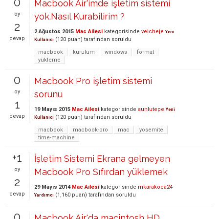
0
Macbook Air'imde işletim sistemi
oy
yok.Nasıl Kurabilirim ?
2
2 Ağustos 2015
Mac Ailesi
kategorisinde
veicheje
Yeni
cevap
(
120
puan)
tarafından
soruldu
Kullanıcı
macbook
kurulum
windows
format
yükleme
0
Macbook Pro işletim sistemi
oy
sorunu
1
19 Mayıs 2015
Mac Ailesi
kategorisinde
aunlutepe
Yeni
cevap
(
120
puan)
tarafından
soruldu
Kullanıcı
macbook
macbook-pro
mac
yosemite
time-machine
+1
İşletim Sistemi Ekrana gelmeyen
oy
Macbook Pro Sıfırdan yüklemek
2
29 Mayıs 2014
Mac Ailesi
kategorisinde
mkarakoca24
cevap
(
1,160
puan)
tarafından
soruldu
Yardımcı
0
Macbook Air'da macintosh HD