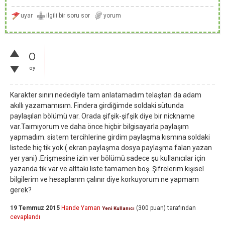
0
oy
Karakter sınırı nedediyle tam anlatamadım telaştan da adam
akıllı yazamamısım. Findera girdiğimde soldaki sütunda
paylaşılan bölümü var. Orada şifşik-şifşik diye bir nickname
var.Taımıyorum ve daha önce hiçbir bilgisayarla paylaşım
yapmadım. sistem tercihlerine girdim paylaşma kısmına soldaki
listede hiç tik yok ( ekran paylaşma dosya paylaşma falan yazan
yer yani) .Erişmesine izin ver bölümü sadece şu kullanıcılar için
yazanda tik var ve alttaki liste tamamen boş. Şifrelerim kişisel
bilgilerim ve hesaplarım çalınır diye korkuyorum ne yapmam
gerek?
19 Temmuz 2015
Hande Yaman
(
300
puan)
tarafından
Yeni Kullanıcı
cevaplandı