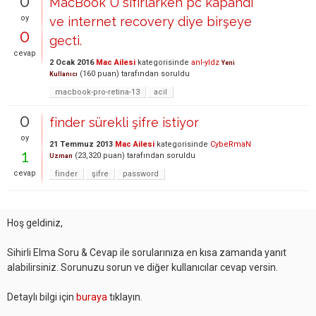
0
MacBook U sıfırlarken pc kapandı
oy
ve internet recovery diye birşeye
0
gecti.
cevap
2 Ocak 2016
Mac Ailesi
kategorisinde
anl-yldz
Yeni
(
160
puan)
tarafından
soruldu
Kullanıcı
macbook-pro-retina-13
acil
0
finder sürekli şifre istiyor
oy
21 Temmuz 2013
Mac Ailesi
kategorisinde
CybeRmaN
1
(
23,320
puan)
tarafından
soruldu
Uzman
cevap
finder
şifre
password
Hoş geldiniz,
Sihirli Elma Soru & Cevap ile sorularınıza en kısa zamanda yanıt
alabilirsiniz. Sorunuzu sorun ve diğer kullanıcılar cevap versin.
Detaylı bilgi için
buraya
tıklayın.