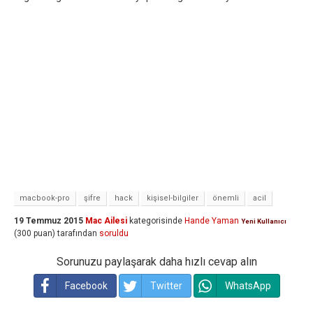
macbook-pro
şifre
hack
kişisel-bilgiler
önemli
acil
19 Temmuz 2015
Mac Ailesi
kategorisinde
Hande Yaman
Yeni Kullanıcı
(
300
puan)
tarafından
soruldu
Sorunuzu paylaşarak daha hızlı cevap alın
Facebook
Twitter
WhatsApp