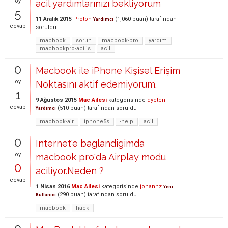
oy
acil yardımlarınızı bekliyorum
5
11 Aralık 2015
Proton
(
1,060
puan)
tarafından
Yardımcı
cevap
soruldu
macbook
sorun
macbook-pro
yardım
macbookpro-acilis
acil
0
Macbook ile iPhone Kişisel Erişim
oy
Noktasını aktif edemiyorum.
1
9 Ağustos 2015
Mac Ailesi
kategorisinde
dyeten
cevap
(
510
puan)
tarafından
soruldu
Yardımcı
macbook-air
iphone5s
-help
acil
0
Internet'e baglandigimda
oy
macbook pro'da Airplay modu
0
aciliyor.Neden ?
cevap
1 Nisan 2016
Mac Ailesi
kategorisinde
johannz
Yeni
(
290
puan)
tarafından
soruldu
Kullanıcı
macbook
hack