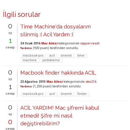
İlgili sorular
0
Time Machine'da dosyalarım
oy
silinmiş :( Acil Yardım :(
1
24 Ocak 2016
Mac Ailesi
kategorisinde
rapper-reset
cevap
(
920
puan)
tarafından
soruldu
Yardımcı
macbook-pro
acil
önemli
time
machine
yedekleme
0
Macbook finder hakkında ACİL
oy
22 Ağustos 2015
Mac Ailesi
kategorisinde
ske216
1
(
1,250
puan)
tarafından
soruldu
Yardımcı
cevap
macbook-pro
acil
önemli
finder
0
ACİL YARDIM! Mac şifremi kabul
oy
etmedi! Şifre mi nasıl
0
değiştirebilirim?
cevap