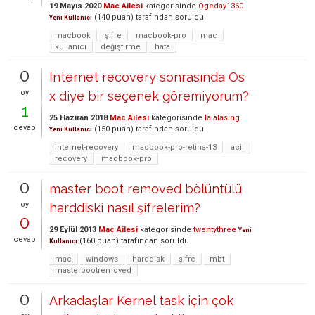
19 Mayıs 2020
Mac Ailesi
kategorisinde
Ogeday1360
(
140
puan)
tarafından
soruldu
Yeni Kullanıcı
macbook
şifre
macbook-pro
mac
kullanıcı
değiştirme
hata
0
Internet recovery sonrasında Os
oy
x diye bir seçenek göremiyorum?
1
25 Haziran 2018
Mac Ailesi
kategorisinde
lalalasing
cevap
(
150
puan)
tarafından
soruldu
Yeni Kullanıcı
internet-recovery
macbook-pro-retina-13
acil
recovery
macbook-pro
0
master boot removed bölüntülü
oy
harddiski nasıl şifrelerim?
0
29 Eylül 2013
Mac Ailesi
kategorisinde
twentythree
Yeni
cevap
(
160
puan)
tarafından
soruldu
Kullanıcı
mac
windows
harddisk
şifre
mbt
masterbootremoved
0
Arkadaşlar Kernel task için çok