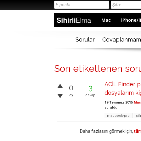
Mac
iPhone/i
Sorular
Cevaplanmam
Son etiketlenen sorul
ACİL Finder p
0
3
dosyalarım ki
oy
cevap
19 Temmuz 2015
Mac 
soruldu
macbook-pro
şif
Daha fazlasını görmek için,
tüm