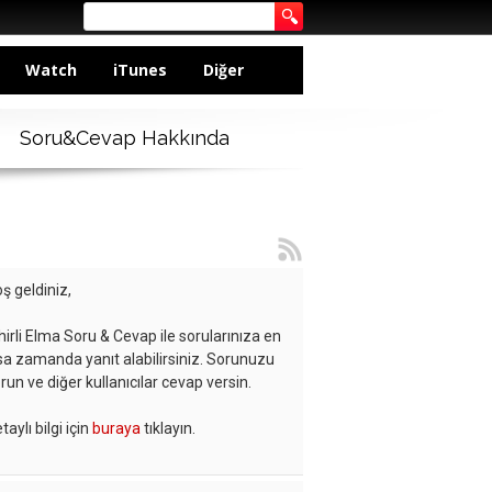
Watch
iTunes
Diğer
Soru&Cevap Hakkında
ş geldiniz,
hirli Elma Soru & Cevap ile sorularınıza en
sa zamanda yanıt alabilirsiniz. Sorunuzu
run ve diğer kullanıcılar cevap versin.
taylı bilgi için
buraya
tıklayın.