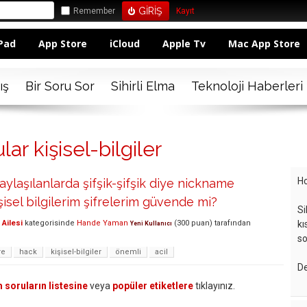
Remember
Kayıt
Pad
App Store
iCloud
Apple Tv
Mac App Store
ış
Bir Soru Sor
Sihirli Elma
Teknoloji Haberleri
ar kişisel-bilgiler
Ho
aylaşılanlarda şifşik-şifşik diye nickname
şisel bilgilerim şifrelerim güvende mi?
Si
Ailesi
kategorisinde
Hande Yaman
(
300
puan)
tarafından
kı
Yeni Kullanıcı
so
re
hack
kişisel-bilgiler
önemli
acil
De
 soruların listesine
veya
popüler etiketlere
tıklayınız.