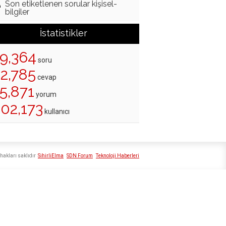
Son etiketlenen sorular kişisel-
bilgiler
İstatistikler
19,364
soru
22,785
cevap
5,871
yorum
202,173
kullanıcı
hakları saklıdır
SihirliElma
SDN Forum
Teknoloji Haberleri