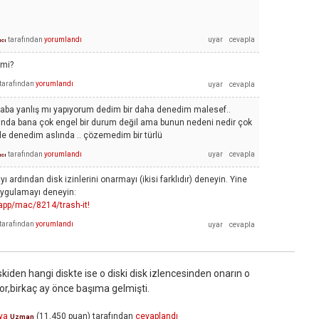
tarafından
yorumlandı
ıcı
 mi?
tarafından
yorumlandı
aba yanlış mı yapıyorum dedim bir daha denedim malesef..
ığında bana çok engel bir durum değil ama bunun nedeni nedir çok
e denedim aslında .. çözemedim bir türlü
tarafından
yorumlandı
ıcı
ı ardından disk izinlerini onarmayı (ikisi farklıdır) deneyin. Yine
ygulamayı deneyin:
pp/mac/8214/trash-it!
tarafından
yorumlandı
kiden hangi diskte ise o diski disk izlencesinden onarın o
r,birkaç ay önce başıma gelmişti.
ya
(
11,450
puan)
tarafından
cevaplandı
Uzman