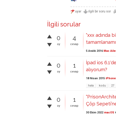
İlgili sorular
“xxx adında b
0
4
tamamlanamıy
oy
cevap
5 Aralık 2016
Mac Aile
İpad ios 6.1'
0
1
alıyorum?
oy
cevap
18 Nisan 2015
iPhone 
hata
kodu
27
“PrisonArchit
0
1
Çöp Sepeti’ne
oy
cevap
30 Ekim 2022
macOS
k