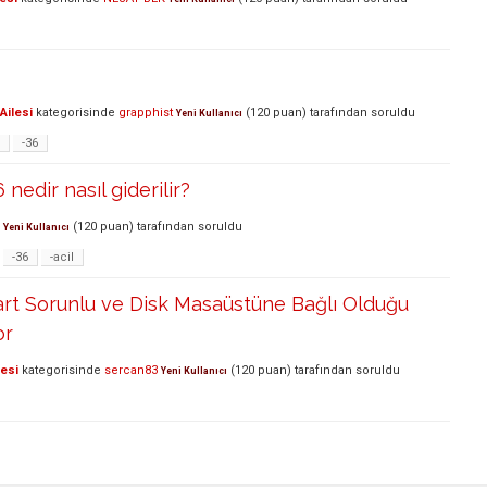
Ailesi
kategorisinde
grapphist
(
120
puan)
tarafından
soruldu
Yeni Kullanıcı
-36
nedir nasıl giderilir?
(
120
puan)
tarafından
soruldu
Yeni Kullanıcı
-36
-acil
rt Sorunlu ve Disk Masaüstüne Bağlı Olduğu
or
lesi
kategorisinde
sercan83
(
120
puan)
tarafından
soruldu
Yeni Kullanıcı