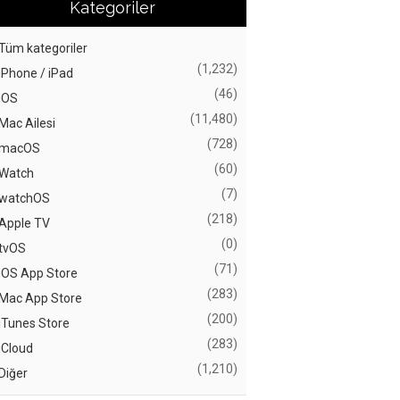
Kategoriler
Tüm kategoriler
(1,232)
iPhone / iPad
(46)
iOS
(11,480)
Mac Ailesi
(728)
macOS
(60)
Watch
(7)
watchOS
(218)
Apple TV
(0)
tvOS
(71)
iOS App Store
(283)
Mac App Store
(200)
iTunes Store
(283)
iCloud
(1,210)
Diğer