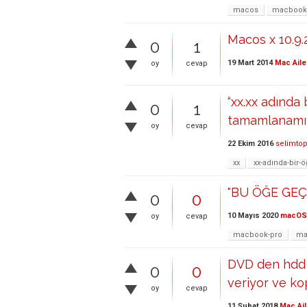
macos
macbook
Macos x 10.9.
0
1
19 Mart 2014
Mac Aile
oy
cevap
“xx.xx adında 
0
1
tamamlanamıy
oy
cevap
22 Ekim 2016
selimto
xx
xx-adında-bir-
"BU ÖĞE GEÇ
0
0
10 Mayıs 2020
macOS
oy
cevap
macbook-pro
ma
DVD den hdd 
0
0
veriyor ve k
oy
cevap
11 Şubat 2018
Mac Ail