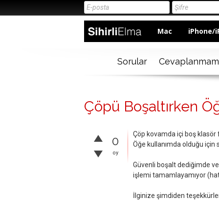
Mac
iPhone/i
Sorular
Cevaplanmam
Çöpü Boşaltırken Öğe
Çöp kovamda içi boş klasör fa
0
Öğe kullanımda olduğu için 
oy
Güvenli boşalt dediğimde ver
işlemi tamamlayamıyor (hata
İlginize şimdiden teşekkürler