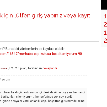
 için lütfen
giriş yapınız
veya
kayıt
1
i? Buradaki yöntemlerin de faydası olabilir:
lma.com/16847/merhaba-cop-kutusu-bosaltamiyorum-90-
(
371,710
puan)
tarafından
cevaplandı
Uzman
m biraz farklı çöp kutusunun içindeki klasörler boş yani herhangi
n beri bunları silemiyorum .. her seferinde yok say, sürdür
içinde dosyalar vardı onlar ilk çöpü boşaltma girişimimde silindi