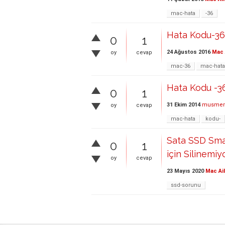
mac-hata
-36
Hata Kodu-36
0
1
24 Ağustos 2016
Mac 
oy
cevap
mac-36
mac-hata
Hata Kodu -36 
0
1
31 Ekim 2014
musmer
oy
cevap
mac-hata
kodu-
Sata SSD Sma
0
1
için Silinemiy
oy
cevap
23 Mayıs 2020
Mac Ai
ssd-sorunu