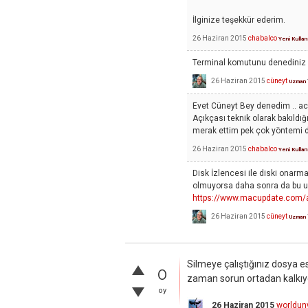
İlginize teşekkür ederim.
26 Haziran 2015
chabalco
Yeni Kullan
Terminal komutunu denediniz
26 Haziran 2015
cüneyt
Uzman
Evet Cüneyt Bey denedim .. ac
Açıkçası teknik olarak bakıld
merak ettim pek çok yöntemi d
26 Haziran 2015
chabalco
Yeni Kullan
Disk İzlencesi ile diski onarmay
olmuyorsa daha sonra da bu u
https://www.macupdate.com/a
26 Haziran 2015
cüneyt
Uzman
Silmeye çalıştığınız dosya es
0
zaman sorun ortadan kalkıyo
oy
26 Haziran 2015
worldun