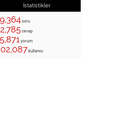
İstatistikler
19,364
soru
22,785
cevap
5,871
yorum
202,087
kullanıcı