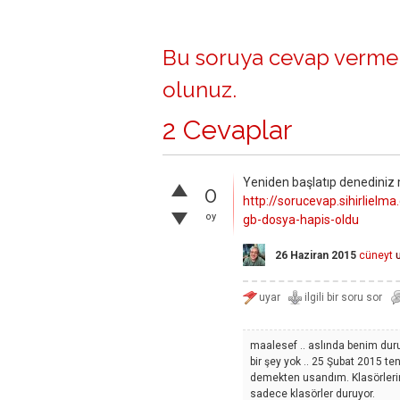
Bu soruya cevap vermek
olunuz
.
2 Cevaplar
Yeniden başlatıp denediniz m
0
http://sorucevap.sihirlie
oy
gb-dosya-hapis-oldu
26 Haziran 2015
cüneyt
maalesef .. aslında benim duru
bir şey yok .. 25 Şubat 2015 te
demekten usandım. Klasörlerin 
sadece klasörler duruyor.