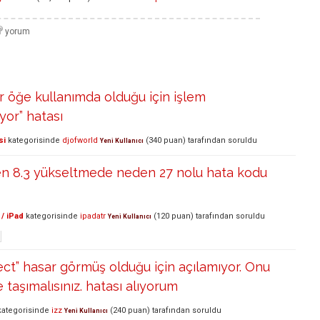
ir öğe kullanımda olduğu için işlem
or” hatası
si
kategorisinde
djofworld
(
340
puan)
tarafından
soruldu
Yeni Kullanıcı
den 8.3 yükseltmede neden 27 nolu hata kodu
/ iPad
kategorisinde
ipadatr
(
120
puan)
tarafından
soruldu
Yeni Kullanıcı
ect” hasar görmüş olduğu için açılamıyor. Onu
 taşımalısınız. hatası alıyorum
ategorisinde
izz
(
240
puan)
tarafından
soruldu
Yeni Kullanıcı