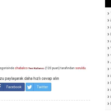
egorisinde
chabalco
(
120
puan)
tarafından
soruldu
Yeni Kullanıcı
u paylaşarak daha hızlı cevap alın
Facebook
Twitter