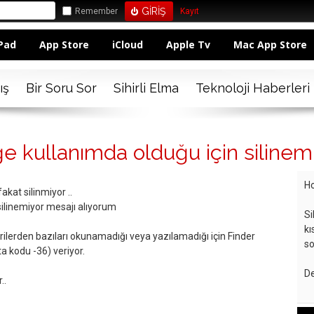
Remember
Kayıt
Pad
App Store
iCloud
Apple Tv
Mac App Store
ış
Bir Soru Sor
Sihirli Elma
Teknoloji Haberleri
 kullanımda olduğu için silinemiy
Ho
kat silinmiyor ..
silinemiyor mesajı alıyorum
Si
kı
ilerden bazıları okunamadığı veya yazılamadığı için Finder
so
 kodu -36) veriyor.
De
..