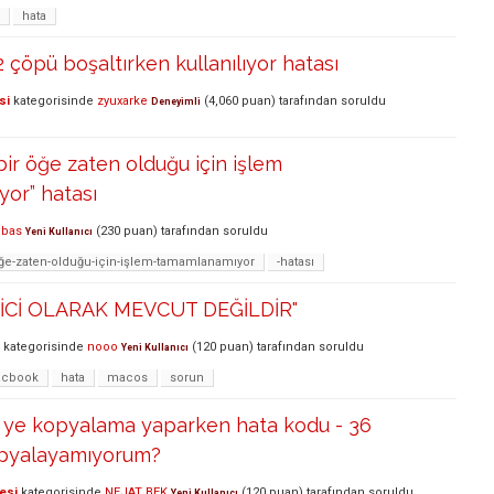
hata
2 çöpü boşaltırken kullanılıyor hatası
si
kategorisinde
zyuxarke
(
4,060
puan)
tarafından
soruldu
Deneyimli
bir öğe zaten olduğu için işlem
or” hatası
pbas
(
230
puan)
tarafından
soruldu
Yeni Kullanıcı
öğe-zaten-olduğu-için-işlem-tamamlanamıyor
-hatası
İCİ OLARAK MEVCUT DEĞİLDİR"
kategorisinde
nooo
(
120
puan)
tarafından
soruldu
Yeni Kullanıcı
cbook
hata
macos
sorun
ye kopyalama yaparken hata kodu - 36
opyalayamıyorum?
esi
kategorisinde
NEJAT BEK
(
120
puan)
tarafından
soruldu
Yeni Kullanıcı