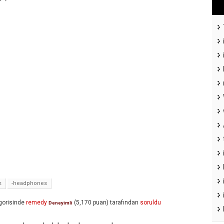
k
-headphones
gorisinde
remedy
(
5,170
puan)
tarafından
soruldu
Deneyimli