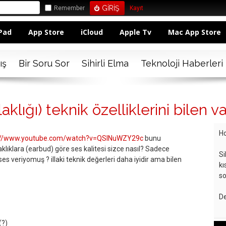
Remember
Kayıt
Pad
App Store
iCloud
Apple Tv
Mac App Store
ış
Bir Soru Sor
Sihirli Elma
Teknoloji Haberleri
klığı) teknik özelliklerini bilen v
Ho
://www.youtube.com/watch?v=QSlNuWZY29c
bunu
aklıklara (earbud) göre ses kalitesi sizce nasıl? Sadece
Si
ses veriyomuş ? illaki teknik değerleri daha iyidir ama bilen
kı
so
De
(?)