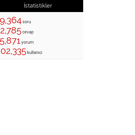
İstatistikler
19,364
soru
22,785
cevap
5,871
yorum
202,335
kullanıcı