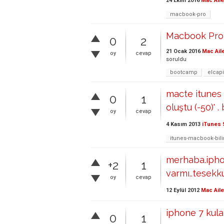
24 Ekim 2016
Mac Aile
macbook-pro
Macbook Pro 
0
2
21 Ocak 2016
Mac Ail
oy
cevap
soruldu
bootcamp
elcapi
macte itunes 
0
1
oluştu (-50)' 
oy
cevap
4 Kasım 2013
iTunes 
itunes-macbook-bil
merhaba.iphon
+2
1
varmı..tesekk
oy
cevap
12 Eylül 2012
Mac Aile
iphone 7 kulakl
0
1