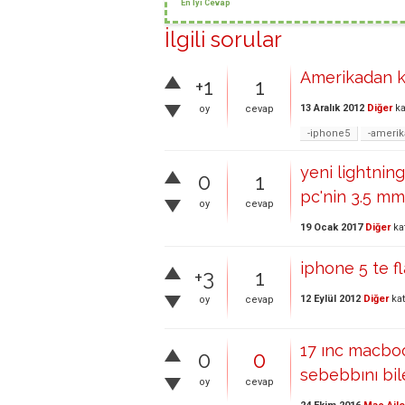
En İyi Cevap
İlgili sorular
Amerikadan k
+1
1
13 Aralık 2012
Diğer
ka
oy
cevap
-iphone5
-amerik
yeni lightnin
0
1
pc'nin 3.5 mm.
oy
cevap
19 Ocak 2017
Diğer
ka
iphone 5 te fl
+3
1
12 Eylül 2012
Diğer
kat
oy
cevap
17 ınc macboo
0
0
sebebbını bil
oy
cevap