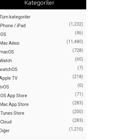
Kategoriler
Tüm kategoriler
(1,232)
iPhone / iPad
(46)
iOS
(11,480)
Mac Ailesi
(728)
macOS
(60)
Watch
(7)
watchOS
(218)
Apple TV
(0)
tvOS
(71)
iOS App Store
(283)
Mac App Store
(200)
iTunes Store
(283)
iCloud
(1,210)
Diğer