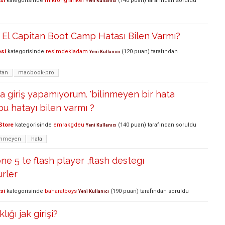
si
kategorisinde
mikrongrafiker
(
140
puan)
tarafından
soruldu
Yeni Kullanıcı
El Capitan Boot Camp Hatası Bilen Varmı?
esi
kategorisinde
resimdekiadam
(
120
puan)
tarafından
Yeni Kullanıcı
tan
macbook-pro
a giriş yapamıyorum. 'bilinmeyen bir hata
. bu hatayı bilen varmı ?
Store
kategorisinde
emrakgdeu
(
140
puan)
tarafından
soruldu
Yeni Kullanıcı
inmeyen
hata
e 5 te flash player ,flash destegı
urler
si
kategorisinde
baharatboys
(
190
puan)
tarafından
soruldu
Yeni Kullanıcı
ığı jak girişi?