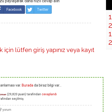
u paylaşarak daha hızlı cevap alın
Facebook
Twitter
1
 için lütfen
giriş yapınız
veya
kayıt
puanlaması var.
Burada
da biraz bilgi var...
(
29,820
puan)
tarafından
cevaplandı
zman
rafından
seçilmiş