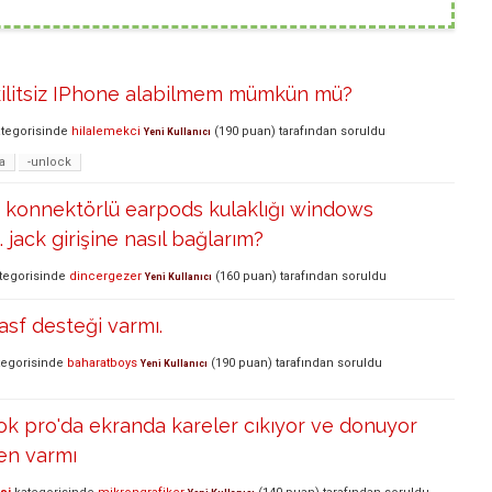
ilitsiz IPhone alabilmem mümkün mü?
tegorisinde
hilalemekci
(
190
puan)
tarafından
soruldu
Yeni Kullanıcı
a
-unlock
g konnektörlü earpods kulaklığı windows
 jack girişine nasıl bağlarım?
tegorisinde
dincergezer
(
160
puan)
tarafından
soruldu
Yeni Kullanıcı
asf desteği varmı.
egorisinde
baharatboys
(
190
puan)
tarafından
soruldu
Yeni Kullanıcı
k pro'da ekranda kareler cıkıyor ve donuyor
en varmı