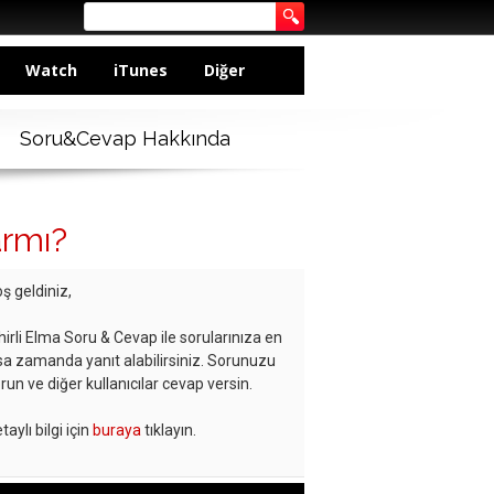
Watch
iTunes
Diğer
Soru&Cevap Hakkında
armı?
ş geldiniz,
hirli Elma Soru & Cevap ile sorularınıza en
sa zamanda yanıt alabilirsiniz. Sorunuzu
run ve diğer kullanıcılar cevap versin.
taylı bilgi için
buraya
tıklayın.