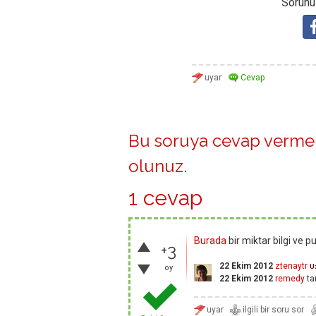
Sorunuz
Bu soruya cevap vermek
olunuz
.
1 cevap
Burada
bir miktar bilgi ve 
+3
22 Ekim 2012
ztenaytr
U
oy
22 Ekim 2012
remedy
ta