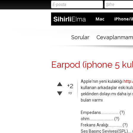
Mac
iPhone/i
Sorular
Cevaplanmam
Earpod (iphone 5 kula
Apple'nın yeni kulaklığı
http
+2
kullanan arkadaşlar eski kul
oy
şeklinden dolayı mı daha iyi 
bulan varmı
Empedans.................... (?)
ohm........................... (?)
Frekans Aralığı............... (?)
Ses Basınç Seviyesi(SPL).... 