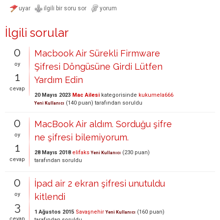
İlgili sorular
0
Macbook Air Sürekli Firmware
oy
Şifresi Döngüsüne Girdi Lütfen
1
Yardım Edin
cevap
20 Mayıs 2023
Mac Ailesi
kategorisinde
kukumela666
(
140
puan)
tarafından
soruldu
Yeni Kullanıcı
0
MacBook Air aldım. Sorduğu şifre
oy
ne şifresi bilemiyorum.
1
28 Mayıs 2018
elifaks
(
230
puan)
Yeni Kullanıcı
cevap
tarafından
soruldu
0
İpad air 2 ekran şifresi unutuldu
oy
kitlendi
3
1 Ağustos 2015
Savaşnehir
(
160
puan)
Yeni Kullanıcı
cevap
tarafından
soruldu