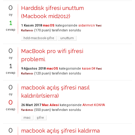
0
Harddisk şifresi unuttum
oy
(Macbook mid2012)
1
1 Kasım 2018
macOS
kategorisinde
sidarmrcn
Yeni
cevap
(
170
puan)
tarafından
soruldu
Kullanıcı
hdd-macbook-şifre
unuttum
0
MacBook pro wifi şifresi
oy
problemi.
1
9 Ağustos 2018
macOS
kategorisinde
kaiser34
Yeni
cevap
(
120
puan)
tarafından
soruldu
Kullanıcı
0
macbook açılış şifresi nasıl
oy
kaldırılır(sierra)
0
26 Mart 2017
Mac Ailesi
kategorisinde
Ahmet KONYA
cevap
(
550
puan)
tarafından
soruldu
Yardımcı
mac
şifre
0
macbook açılış şifresi kaldırma