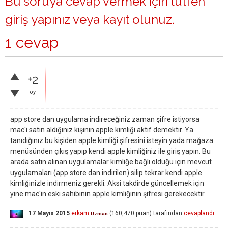
Bu soruya cevap vermek için lütfen
giriş yapınız
veya
kayıt olunuz
.
1 cevap
+2
oy
app store dan uygulama indireceğiniz zaman şifre istiyorsa
mac'i satın aldığınız kişinin apple kimliği aktif demektir. Ya
tanıdığınız bu kişiden apple kimliği şifresini isteyin yada mağaza
menüsünden çıkış yapıp kendi apple kimliğiniz ile giriş yapın. Bu
arada satın alınan uygulamalar kimliğe bağlı olduğu için mevcut
uygulamaları (app store dan indirilen) silip tekrar kendi apple
kimliğinizle indirmeniz gerekli. Aksi takdirde güncellemek için
yine mac'in eski sahibinin apple kimliğinin şifresi gerekecektir.
17 Mayıs 2015
erkam
(
160,470
puan)
tarafından
cevaplandı
Uzman