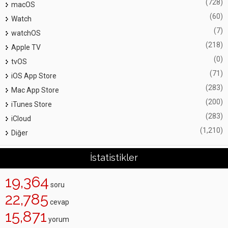
(728)
macOS
(60)
Watch
(7)
watchOS
(218)
Apple TV
(0)
tvOS
(71)
iOS App Store
(283)
Mac App Store
(200)
iTunes Store
(283)
iCloud
(1,210)
Diğer
İstatistikler
19,364
soru
22,785
cevap
15,871
yorum