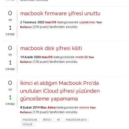
0
macbook fırmware şifresi unuttu
oy
2 Temmuz 2022
macOS
kategorisinde
çaylakmac
Yeni
1
(
270
puan)
tarafından
soruldu
Kullanıcı
cevap
0
macbook disk şifresi kiliti
oy
19 Aralık 2020
macOS
kategorisinde
metin36
Yeni
1
(
120
puan)
tarafından
soruldu
Kullanıcı
cevap
0
İkinci el aldığım Macbook Pro'da
oy
unutulan iCloud şifresi yüzünden
1
güncelleme yapamama
cevap
8 Şubat 2019
Mac Ailesi
kategorisinde
eirene
Yeni
(
170
puan)
tarafından
soruldu
Kullanıcı
macbook
ikinci
el
macbook-pro
icloud