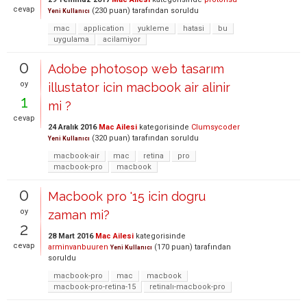
cevap
(
230
puan)
tarafından
soruldu
Yeni Kullanıcı
mac
application
yukleme
hatasi
bu
uygulama
acilamiyor
0
Adobe photosop web tasarım
oy
illustator icin macbook air alinir
1
mi ?
cevap
24 Aralık 2016
Mac Ailesi
kategorisinde
Clumsycoder
(
320
puan)
tarafından
soruldu
Yeni Kullanıcı
macbook-air
mac
retina
pro
macbook-pro
macbook
0
Macbook pro '15 icin dogru
oy
zaman mi?
2
28 Mart 2016
Mac Ailesi
kategorisinde
cevap
arminvanbuuren
(
170
puan)
tarafından
Yeni Kullanıcı
soruldu
macbook-pro
mac
macbook
macbook-pro-retina-15
retinalı-macbook-pro