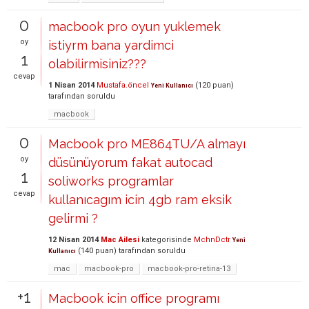
0
macbook pro oyun yuklemek
oy
istiyrm bana yardimci
1
olabilirmisiniz???
cevap
1 Nisan 2014
Mustafa.öncel
(
120
puan)
Yeni Kullanıcı
tarafından
soruldu
macbook
0
Macbook pro ME864TU/A almayı
oy
düsünüyorum fakat autocad
1
soliworks programlar
cevap
kullanıcagım icin 4gb ram eksik
gelirmi ?
12 Nisan 2014
Mac Ailesi
kategorisinde
MchnDctr
Yeni
(
140
puan)
tarafından
soruldu
Kullanıcı
mac
macbook-pro
macbook-pro-retina-13
+1
Macbook icin office programı