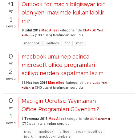
+1
Outlook for mac 1 bilgisayar icin
oy
olan yeni mavimde kullanılabilir
1
mı?
cevap
9 Eylül 2012
Mac Ailesi
kategorisinde
CPARDO
Yeni
(
130
puan)
tarafından
soruldu
Kullanıcı
macbook
-outlook
for
mac
0
macbook umu hep acinca
oy
microsoft office programlari
2
aciliyo nerden kapatmam lazim
cevap
16 Haziran 2016
Mac Ailesi
kategorisinde
arzusa
Yeni
(
340
puan)
tarafından
soruldu
Kullanıcı
0
Mac için Ücretsiz Yayınlanan
oy
Office Programları Güvenlimi?
1
1 Temmuz 2015
Mac Ailesi
kategorisinde
altf4
Yardımcı
cevap
(
710
puan)
tarafından
soruldu
mac
macbook
office
excel-macoffice
iwork
macbook-numbers