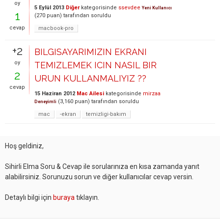
oy
5 Eylül 2013
Diğer
kategorisinde
ssevdee
Yeni Kullanıcı
1
(
270
puan)
tarafından
soruldu
cevap
macbook-pro
+2
BILGISAYARIMIZIN EKRANI
oy
TEMIZLEMEK ICIN NASIL BIR
2
URUN KULLANMALIYIZ ??
cevap
15 Haziran 2012
Mac Ailesi
kategorisinde
mirzaa
(
3,160
puan)
tarafından
soruldu
Deneyimli
mac
-ekran
temizligi-bakım
Hoş geldiniz,
Sihirli Elma Soru & Cevap ile sorularınıza en kısa zamanda yanıt
alabilirsiniz. Sorunuzu sorun ve diğer kullanıcılar cevap versin.
Detaylı bilgi için
buraya
tıklayın.