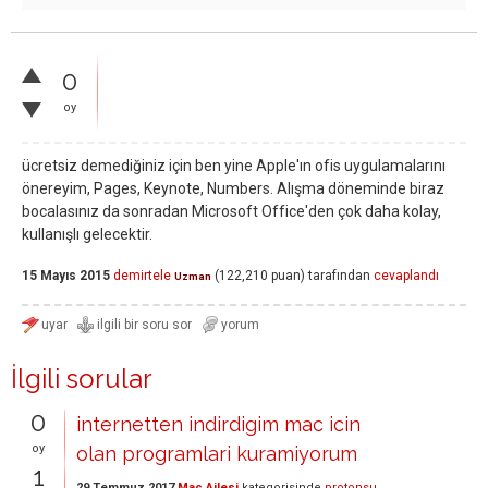
0
oy
ücretsiz demediğiniz için ben yine Apple'ın ofis uygulamalarını
önereyim, Pages, Keynote, Numbers. Alışma döneminde biraz
bocalasınız da sonradan Microsoft Office'den çok daha kolay,
kullanışlı gelecektir.
15 Mayıs 2015
demirtele
(
122,210
puan)
tarafından
cevaplandı
Uzman
İlgili sorular
0
internetten indirdigim mac icin
oy
olan programlari kuramiyorum
1
29 Temmuz 2017
Mac Ailesi
kategorisinde
protonsu