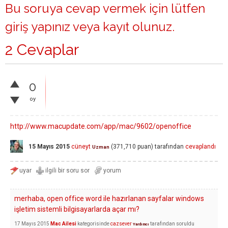
Bu soruya cevap vermek için lütfen
giriş yapınız
veya
kayıt olunuz
.
2 Cevaplar
0
oy
http://www.macupdate.com/app/mac/9602/openoffice
15 Mayıs 2015
cüneyt
(
371,710
puan)
tarafından
cevaplandı
Uzman
merhaba, open office word ile hazırlanan sayfalar windows
işletim sistemli bilgisayarlarda açar mı?
17 Mayıs 2015
Mac Ailesi
kategorisinde
cazsever
tarafından
soruldu
Yardımcı