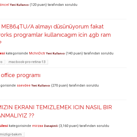
.öncel
(
120
puan)
tarafından
soruldu
Yeni Kullanıcı
 ME864TU/A almayı düsünüyorum fakat
orks programlar kullanıcagım icin 4gb ram
?
esi
kategorisinde
MchnDctr
(
140
puan)
tarafından
soruldu
Yeni Kullanıcı
ro
macbook-pro-retina-13
office programı
gorisinde
ssevdee
(
270
puan)
tarafından
soruldu
Yeni Kullanıcı
MIZIN EKRANI TEMIZLEMEK ICIN NASIL BIR
NMALIYIZ ??
ilesi
kategorisinde
mirzaa
(
3,160
puan)
tarafından
soruldu
Deneyimli
mizligi-bakım