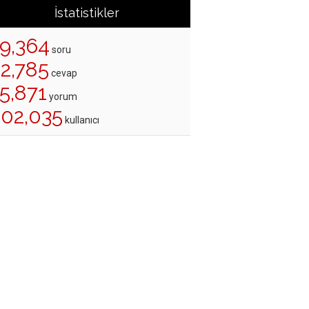
İstatistikler
19,364
soru
22,785
cevap
5,871
yorum
202,035
kullanıcı