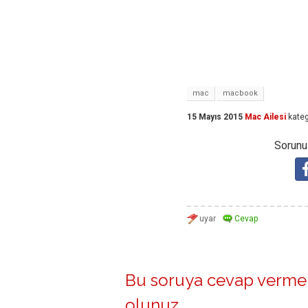
mac
macbook
15 Mayıs 2015
Mac Ailesi
kateg
Sorunuz
Bu soruya cevap vermek
olunuz
.