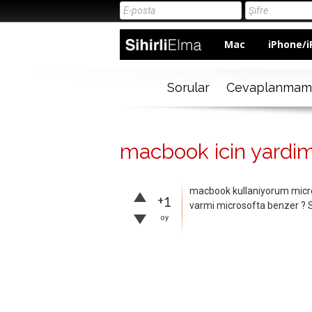
Mac
iPhone/i
Sorular
Cevaplanmam
macbook icin yardimc
macbook kullaniyorum micros
+1
varmi microsofta benzer ? Si
oy