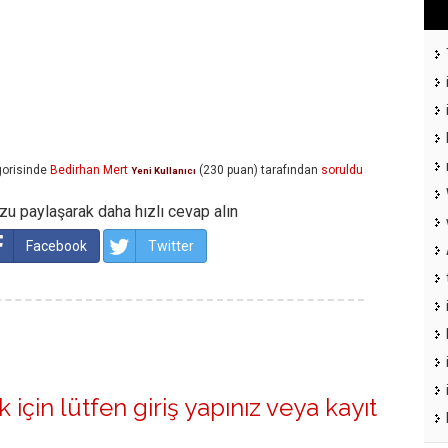
orisinde
Bedirhan Mert
(
230
puan)
tarafından
soruldu
Yeni Kullanıcı
u paylaşarak daha hızlı cevap alın
Facebook
Twitter
 için lütfen
giriş yapınız
veya
kayıt