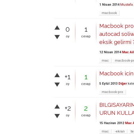
1 Nisan 2014
Mustafa
macbook
Macbook pro
0
1
autocad soliw
oy
cevap
eksik gelirmi 
12 Nisan 2014
Mac Ail
mac
macbook-p
Macbook icin 
+1
1
5 Eylül 2013
Diğer
kate
oy
cevap
macbook-pro
BILGISAYARI
+2
2
URUN KULLA
oy
cevap
15 Haziran 2012
Mac A
mac
-ekran
te