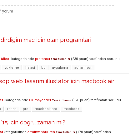
ndirdigim mac icin olan programlari
Ailesi
kategorisinde
protonsu
(
230
puan)
tarafından
soruldu
Yeni Kullanıcı
yukleme
hatasi
bu
uygulama
acilamiyor
op web tasarım illustator icin macbook air
esi
kategorisinde
Clumsycoder
(
320
puan)
tarafından
soruldu
Yeni Kullanıcı
c
retina
pro
macbook-pro
macbook
'15 icin dogru zaman mi?
si
kategorisinde
arminvanbuuren
(
170
puan)
tarafından
Yeni Kullanıcı