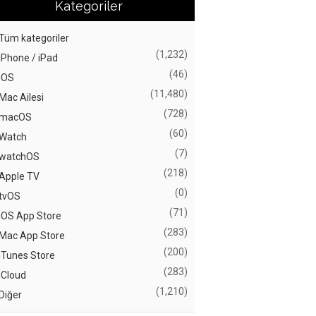
Kategoriler
Tüm kategoriler
(1,232)
iPhone / iPad
(46)
iOS
(11,480)
Mac Ailesi
(728)
macOS
(60)
Watch
(7)
watchOS
(218)
Apple TV
(0)
tvOS
(71)
iOS App Store
(283)
Mac App Store
(200)
iTunes Store
(283)
iCloud
(1,210)
Diğer