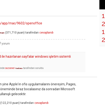
m/app/mac/9602/openoffice
1
(
371,710
puan)
tarafından
cevaplandı
man
ile hazırlanan sayfalar windows işletim sistemli
inde
cazsever
tarafından
soruldu
Yardımcı
n yine Apple'ın ofis uygulamalarını önereyim, Pages,
öneminde biraz bocalasınız da sonradan Microsoft
llanışlı gelecektir.
(
122,210
puan)
tarafından
cevaplandı