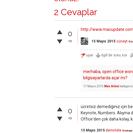
2 Cevaplar
http://www.macupdate.co
0
oy
15 Mayıs 2015
cüneyt
Uz
merhaba, open office word 
bilgisayarlarda açar mı?
17 Mayıs 2015
Mac Ailesi
kategoris
ücretsiz demediğiniz için be
0
Keynote, Numbers. Alışma d
oy
Office'den çok daha kolay, ku
15 Mayıs 2015
demirtele
Uzman