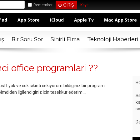
Remember
Kayıt
Pad
App Store
iCloud
Apple Tv
Mac App Store
ış
Bir Soru Sor
Sihirli Elma
Teknoloji Haberleri
i office programlari ??
Ho
ft yok ve cok sikinti cekiyorum bildiginiz bir program
mdiden ilgilendiginiz icin tesekkur ederim ...
Si
kı
so
De