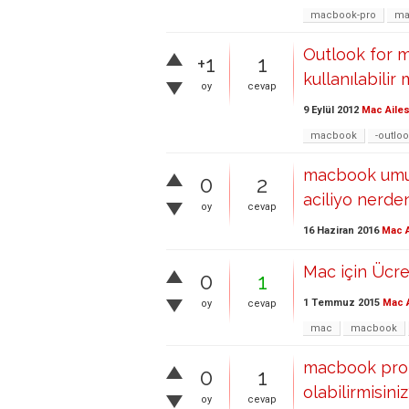
macbook-pro
ma
Outlook for m
+1
1
kullanılabilir 
oy
cevap
9 Eylül 2012
Mac Ailes
macbook
-outlo
macbook umu 
0
2
aciliyo nerd
oy
cevap
16 Haziran 2016
Mac A
Mac için Ücre
0
1
1 Temmuz 2015
Mac A
oy
cevap
mac
macbook
macbook pro 
0
1
olabilirmisini
oy
cevap