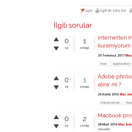
İlgili sorular
internetten i
0
1
kuramiyorum
oy
cevap
29 Temmuz 2017
Mac 
mac
application
Adobe photos
0
1
alinir mi ?
oy
cevap
24 Aralık 2016
Mac Ail
macbook-air
ma
Macbook pro 
0
2
28 Mart 2016
Mac Aile
oy
cevap
soruldu