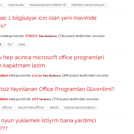
c
macbook
macbook-pro-retina-15
retinalı-macbook-pro
ac 1 bilgisayar icin olan yeni mavimde
mı?
i
kategorisinde
CPARDO
(
130
puan)
tarafından
soruldu
Yeni Kullanıcı
ok
for
mac
hep acinca microsoft office programlari
en kapatmam lazim
ilesi
kategorisinde
arzusa
(
340
puan)
tarafından
soruldu
Yeni Kullanıcı
tsiz Yayınlanan Office Programları Güvenlimi?
ilesi
kategorisinde
altf4
(
710
puan)
tarafından
soruldu
Yardımcı
office
excel-macoffice
iwork
macbook-numbers
oyun yuklemek istiyrm bana yardimci
z???