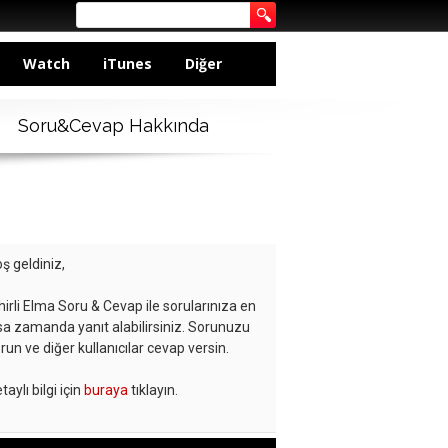
Watch
iTunes
Diğer
Soru&Cevap Hakkında
ş geldiniz,
hirli Elma Soru & Cevap ile sorularınıza en
sa zamanda yanıt alabilirsiniz. Sorunuzu
run ve diğer kullanıcılar cevap versin.
taylı bilgi için
buraya
tıklayın.