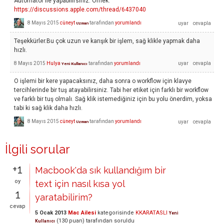
Automator ile yapabilirsiniz. Örnek:
https://discussions.apple.com/thread/6437040
8 Mayıs 2015
cüneyt
tarafından
yorumlandı
Uzman
Teşekkürler.Bu çok uzun ve karışık bir işlem, sağ klikle yapmak daha
hızlı.
8 Mayıs 2015
Hulya
tarafından
yorumlandı
Yeni Kullanıcı
O işlemi bir kere yapacaksınız, daha sonra o workflow için klavye
tercihlerinde bir tuş atayabilirsiniz. Tabi her etiket için farklı bir workflow
ve farklı bir tuş olmalı. Sağ klik istemediğiniz için bu yolu önerdim, yoksa
tabi ki sağ klik daha hızlı.
8 Mayıs 2015
cüneyt
tarafından
yorumlandı
Uzman
İlgili sorular
+1
Macbook'da sık kullandığım bir
oy
text için nasıl kısa yol
1
yaratabilirim?
cevap
5 Ocak 2013
Mac Ailesi
kategorisinde
KKARATASLI
Yeni
(
130
puan)
tarafından
soruldu
Kullanıcı