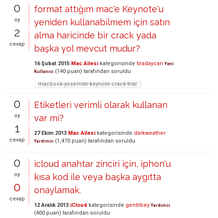
0
format attığım mac'e Keynote'u
oy
yeniden kullanabilmem için satın
2
alma haricinde bir crack yada
cevap
başka yol mevcut mudur?
16 Şubat 2015
Mac Ailesi
kategorisinde
tiradaycan
Yeni
(
140
puan)
tarafından
soruldu
Kullanıcı
macbook-yosemite-keynote-crack-trial
0
Etiketleri verimli olarak kullanan
oy
var mi?
1
27 Ekim 2013
Mac Ailesi
kategorisinde
darkweather
cevap
(
1,470
puan)
tarafından
soruldu
Yardımcı
0
icloud anahtar zinciri için, iphon'u
oy
kısa kod ile veya başka aygıtta
0
onaylamak.
cevap
12 Aralık 2013
iCloud
kategorisinde
gentilbey
Yardımcı
(
400
puan)
tarafından
soruldu