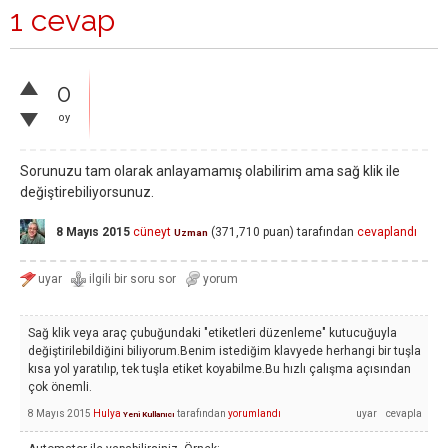
1 cevap
0
oy
Sorunuzu tam olarak anlayamamış olabilirim ama sağ klik ile
değiştirebiliyorsunuz.
8 Mayıs 2015
cüneyt
(
371,710
puan)
tarafından
cevaplandı
Uzman
Sağ klik veya araç çubuğundaki "etiketleri düzenleme" kutucuğuyla
değiştirilebildiğini biliyorum.Benim istediğim klavyede herhangi bir tuşla
kısa yol yaratılıp, tek tuşla etiket koyabilme.Bu hızlı çalışma açısından
çok önemli.
8 Mayıs 2015
Hulya
tarafından
yorumlandı
Yeni Kullanıcı