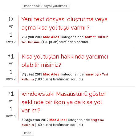
macbook-kısayol-yaratmak
0
Yeni text dosyası oluşturma veya
oy
açma kısa yol tuşu varmı ?
1
26 Eylül 2013
Mac Ailesi
kategorisinde
Ahmet Dursun
cevap
(
120
puan)
tarafından
soruldu
Yeni Kullanıcı
+1
Kısa yol tuşları hakkında yardımcı
oy
olabilir misiniz?
1
7 Şubat 2013
Mac Ailesi
kategorisinde
nuraylbyrk
Yeni
cevap
(
180
puan)
tarafından
soruldu
Kullanıcı
+1
windowstaki Masaüstünü göster
oy
şeklinde bir ikon ya da kısa yol
1
var mı?
cevap
30 Ağustos 2012
Mac Ailesi
kategorisinde
ang
Yeni
(
160
puan)
tarafından
soruldu
Kullanıcı
mac