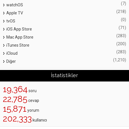
(7)
watchOS
(218)
Apple TV
(0)
tvOS
(71)
iOS App Store
(283)
Mac App Store
(200)
iTunes Store
(283)
iCloud
(1,210)
Diğer
İstatistikler
19,364
soru
22,785
cevap
15,871
yorum
202,333
kullanıcı