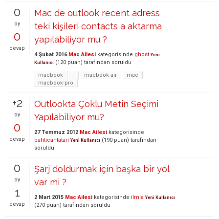
0
Mac de outlook recent adress
oy
teki kişileri contacts a aktarma
0
yapılabiliyor mu ?
cevap
4 Şubat 2016
Mac Ailesi
kategorisinde
ghost
Yeni
(
120
puan)
tarafından
soruldu
Kullanıcı
macbook
-
macbook-air
mac
macbook-pro
+2
Outlookta Çoklu Metin Seçimi
oy
Yapılabiliyor mu?
0
27 Temmuz 2012
Mac Ailesi
kategorisinde
cevap
bahticantatari
(
190
puan)
tarafından
Yeni Kullanıcı
soruldu
0
Şarj doldurmak için başka bir yol
oy
var mi ?
1
2 Mart 2015
Mac Ailesi
kategorisinde
ilmla
Yeni Kullanıcı
cevap
(
270
puan)
tarafından
soruldu