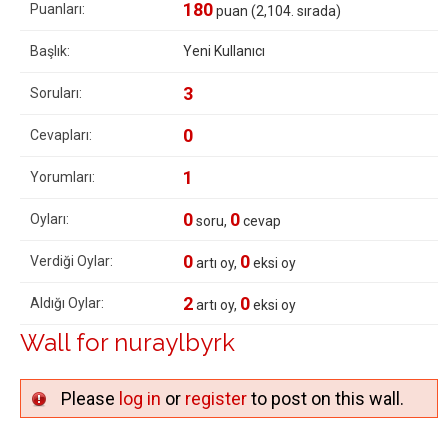
180
Puanları:
puan (
2,104
. sırada)
Başlık:
Yeni Kullanıcı
3
Soruları:
0
Cevapları:
1
Yorumları:
0
0
Oyları:
soru,
cevap
0
0
Verdiği Oylar:
artı oy,
eksi oy
2
0
Aldığı Oylar:
artı oy,
eksi oy
Wall for nuraylbyrk
Please
log in
or
register
to post on this wall.