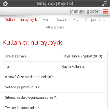
Giriş Yap | Kayıt ol
Menüyü göster
Kullanıcı: nuraylbyrk
Wall
Recent activity
All questions
All answers
Kullanıcı: nuraylbyrk
Üyelik zamanı:
13 yıl (since 7 Şubat 2013)
Tür:
Kayıtlı kullanıcı
Adınız? Size nasıl hitap edilsin?:
Nerede yaşıyorsunuz?:
Siteniz ya da blogunuzun adresi?:
Twitter kullanıcı adınız: