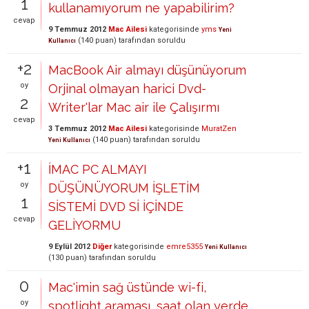
1
kullanamıyorum ne yapabilirim?
cevap
9 Temmuz 2012
Mac Ailesi
kategorisinde
yms
Yeni
(
140
puan)
tarafından
soruldu
Kullanıcı
+2
MacBook Air almayı düşünüyorum
oy
Orjinal olmayan harici Dvd-
2
Writer'lar Mac air ile Çalışırmı
cevap
3 Temmuz 2012
Mac Ailesi
kategorisinde
MuratZen
(
140
puan)
tarafından
soruldu
Yeni Kullanıcı
+1
İMAC PC ALMAYI
oy
DÜŞÜNÜYORUM İŞLETİM
1
SİSTEMİ DVD Sİ İÇİNDE
cevap
GELİYORMU
9 Eylül 2012
Diğer
kategorisinde
emre5355
Yeni Kullanıcı
(
130
puan)
tarafından
soruldu
0
Mac'imin sağ üstünde wi-fi,
oy
spotlight araması, saat olan yerde