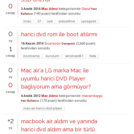
0
3 Aralık 2016
Mac Ailesi
kategorisinde
Davut
Yeni
cevap
(
140
puan)
tarafından
soruldu
Kullanıcı
imac
27
ssd
yükseltme
upragade
0
harici dvd rom ile boot atılırmı
oy
16 Kasım 2014
Sicersoon
(
2,660
puan)
Deneyimli
1
tarafından
soruldu
cevap
bootcamp
kurulum
windows8-1
hata
0
Mac air'a LG marka Mac ile
oy
uyumlu harici DVD Player
0
bağlıyorum ama görmüyor?
cevap
6 Aralık 2012
Mac Ailesi
kategorisinde
macairduygu
(
170
puan)
tarafından
soruldu
Yeni Kullanıcı
mac-air-harici-dvd-player
+2
macbook air aldım ve yanında
oy
harici dvd aldım ama bir türlü