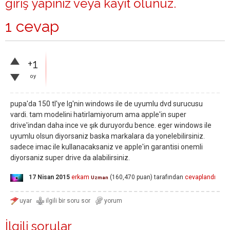
giriş yapınız
veya
kayıt olunuz
.
1 cevap
+1
oy
pupa'da 150 tl'ye lg'nin windows ile de uyumlu dvd surucusu
vardi. tam modelini hatirlamiyorum ama apple'in super
drive'indan daha ince ve şık duruyordu bence. eger windows ile
uyumlu olsun diyorsaniz baska markalara da yonelebilirsiniz.
sadece imac ile kullanacaksaniz ve apple'in garantisi onemli
diyorsaniz super drive da alabilirsiniz.
17 Nisan 2015
erkam
(
160,470
puan)
tarafından
cevaplandı
Uzman
İlgili sorular