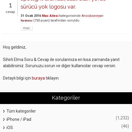
1
sürücü yok logosu var.
cevap
31 Ocak 2016
Mac Ailesi
kategorisinde
Anoobserryan
(
750
puan)
tarafından
soruldu
Yardımcı
mac
Hoş geldiniz,
Sihirli Elma Soru & Cevap ile sorularınıza en kısa zamanda yanıt
alabilirsiniz. Sorunuzu sorun ve diğer kullanıcılar cevap versin.
Detaylı bilgi için
buraya
tıklayın.
Kategoriler
Tüm kategoriler
(1,232)
iPhone / iPad
(46)
iOS