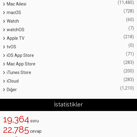
(11,480)
Mac Ailesi
(728)
macOS
(60)
Watch
(7)
watchOS
(218)
Apple TV
(0)
tvOS
(71)
iOS App Store
(283)
Mac App Store
(200)
iTunes Store
(283)
iCloud
(1,210)
Diğer
İstatistikler
19,364
soru
22,785
cevap