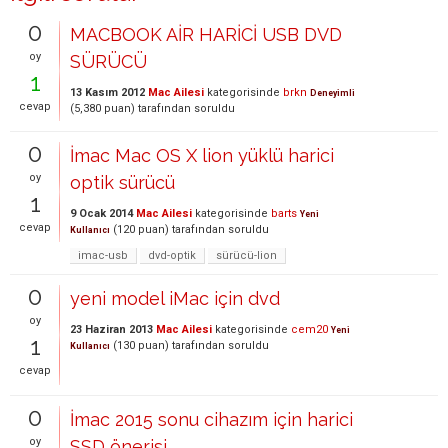
0
MACBOOK AİR HARİCİ USB DVD
oy
SÜRÜCÜ
1
13 Kasım 2012
Mac Ailesi
kategorisinde
brkn
Deneyimli
cevap
(
5,380
puan)
tarafından
soruldu
0
İmac Mac OS X lion yüklü harici
oy
optik sürücü
1
9 Ocak 2014
Mac Ailesi
kategorisinde
barts
Yeni
cevap
(
120
puan)
tarafından
soruldu
Kullanıcı
imac-usb
dvd-optik
sürücü-lion
0
yeni model iMac için dvd
oy
23 Haziran 2013
Mac Ailesi
kategorisinde
cem20
Yeni
1
(
130
puan)
tarafından
soruldu
Kullanıcı
cevap
0
İmac 2015 sonu cihazım için harici
oy
SSD önerisi