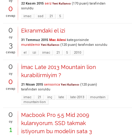
oy
22 Kasım 2015
serz
(
170
puan)
tarafından
Yeni Kullanıcı
0
soruldu
cevap
imac
ssd
21
5
0
Ekranımdaki el izi
oy
31 Temmuz 2015
Mac Ailesi
kategorisinde
3
muratdemir
(
120
puan)
tarafından
soruldu
Yeni Kullanıcı
cevap
el
izi
imac
21
5
2010
0
İmac Late 2013 Mountain lion
oy
kurabilirmiyim ?
0
21 Nisan 2015
sensorica
(
120
puan)
Yeni Kullanıcı
cevap
tarafından
soruldu
imac
21
inç
late
late-2013
mountain
mountain-lion
0
Macbook Pro 5.5 Mid 2009
oy
kulanıyorum. SSD takmak
1
istiyorum bu modelin sata 3