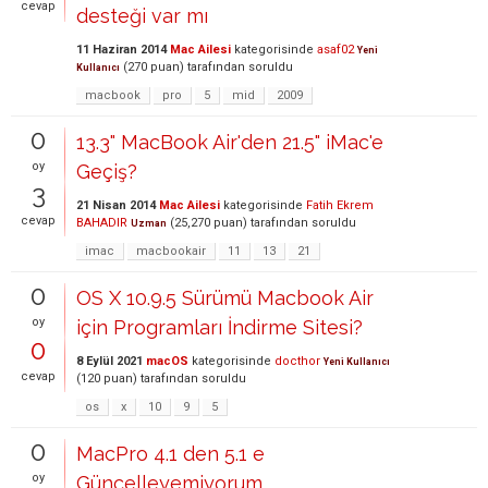
cevap
desteği var mı
11 Haziran 2014
Mac Ailesi
kategorisinde
asaf02
Yeni
(
270
puan)
tarafından
soruldu
Kullanıcı
macbook
pro
5
mid
2009
0
13.3" MacBook Air'den 21.5" iMac'e
oy
Geçiş?
3
21 Nisan 2014
Mac Ailesi
kategorisinde
Fatih Ekrem
cevap
BAHADIR
(
25,270
puan)
tarafından
soruldu
Uzman
imac
macbookair
11
13
21
0
OS X 10.9.5 Sürümü Macbook Air
oy
için Programları İndirme Sitesi?
0
8 Eylül 2021
macOS
kategorisinde
docthor
Yeni Kullanıcı
cevap
(
120
puan)
tarafından
soruldu
os
x
10
9
5
0
MacPro 4.1 den 5.1 e
oy
Güncelleyemiyorum