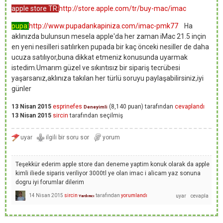
apple store TR:
http://store.apple.com/tr/buy-mac/imac
pupa:
http://www.pupadankapiniza.com/imac-pmk77
Ha
aklınızda bulunsun mesela apple'da her zaman iMac 21.5 inçin
en yeni nesilleri satılırken pupada bir kaç önceki nesiller de daha
ucuza satılıyor,buna dikkat etmeniz konusunda uyarmak
istedim.Umarım güzel ve sıkıntısız bir sipariş tecrübesi
yaşarsanız,aklınıza takılan her türlü soruyu paylaşabilirsiniz,iyi
günler
13 Nisan 2015
esprinefes
(
8,140
puan)
tarafından
cevaplandı
Deneyimli
13 Nisan 2015
sircin
tarafından
seçilmiş
Teşekkür ederim apple store dan deneme yaptim konuk olarak da apple
kimli iliede siparis veriliyor 3000tl ye olan imac i alicam yaz sonuna
dogru iyi forumlar dilerim
14 Nisan 2015
sircin
tarafından
yorumlandı
Yardımcı