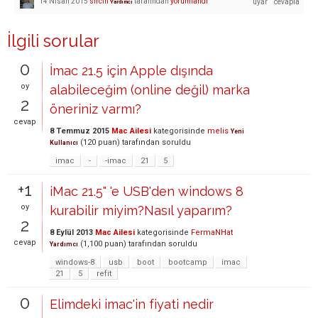
14 Nisan 2015
sircin
tarafından
yorumlandı
Yardımcı
İlgili sorular
0
İmac 21.5 için Apple dışında
oy
alabileceğim (online değil) marka
2
öneriniz varmı?
cevap
8 Temmuz 2015
Mac Ailesi
kategorisinde
melis
Yeni
(
120
puan)
tarafından
soruldu
Kullanıcı
imac
-
-imac
21
5
+1
iMac 21.5" 'e USB'den windows 8
oy
kurabilir miyim?Nasıl yaparım?
2
8 Eylül 2013
Mac Ailesi
kategorisinde
FermaNHat
cevap
(
1,100
puan)
tarafından
soruldu
Yardımcı
windows-8
usb
boot
bootcamp
imac
21
5
refit
0
Elimdeki imac'in fiyati nedir