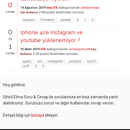
0
14 Ağustos 2019
macOS
kategorisinde
pebblemaia
cevap
(
140
puan)
tarafından
soruldu
Yeni Kullanıcı
macpro
firmware
update
4
1
5
0
Iphone 4s'e instagram ve
oy
youtube yüklenemiyor ?
1
15 Mart 2019
iOS
kategorisinde
omergumus8
Yeni
cevap
(
120
puan)
tarafından
soruldu
Kullanıcı
apple
ios
instagram
youtube
ios10
ios9
3
5
Hoş geldiniz,
Sihirli Elma Soru & Cevap ile sorularınıza en kısa zamanda yanıt
alabilirsiniz. Sorunuzu sorun ve diğer kullanıcılar cevap versin.
Detaylı bilgi için
buraya
tıklayın.