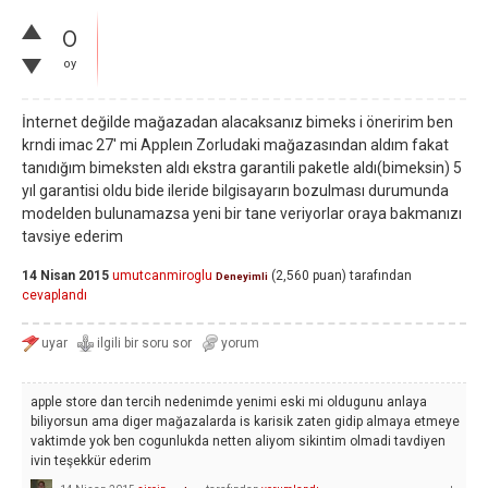
0
oy
İnternet değilde mağazadan alacaksanız bimeks i öneririm ben
krndi imac 27' mi Appleın Zorludaki mağazasından aldım fakat
tanıdığım bimeksten aldı ekstra garantili paketle aldı(bimeksin) 5
yıl garantisi oldu bide ileride bilgisayarın bozulması durumunda
modelden bulunamazsa yeni bir tane veriyorlar oraya bakmanızı
tavsiye ederim
14 Nisan 2015
umutcanmiroglu
(
2,560
puan)
tarafından
Deneyimli
cevaplandı
apple store dan tercih nedenimde yenimi eski mi oldugunu anlaya
biliyorsun ama diger mağazalarda is karisik zaten gidip almaya etmeye
vaktimde yok ben cogunlukda netten aliyom sikintim olmadi tavdiyen
ivin teşekkür ederim