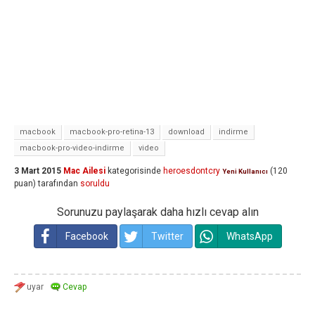
macbook
macbook-pro-retina-13
download
indirme
macbook-pro-video-indirme
video
3 Mart 2015
Mac Ailesi
kategorisinde
heroesdontcry
(
120
Yeni Kullanıcı
puan)
tarafından
soruldu
Sorunuzu paylaşarak daha hızlı cevap alın
Facebook
Twitter
WhatsApp