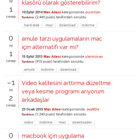
oy
klasörü olarak gösterebilirim?
1
10 Eylül 2014
Mac Ailesi
kategorisinde
pureman
cevap
(
2,440
puan)
tarafından
soruldu
Yardımcı
hard-disk
mac
download
indirme
0
amule tarzı uygulamaların mac
oy
için alternatifi var mı?
1
15 Eylül 2013
Mac Ailesi
kategorisinde
y.temizcan
cevap
(
910
puan)
tarafından
soruldu
Yardımcı
amule
indirme
download
–1
Video kalitesini arttırma düzeltme
oy
veya kesme programı arıyorum
2
arkadaşlar
cevap
23 Ocak 2015
Mac Ailesi
kategorisinde
JeaNDe
(
1,240
puan)
tarafından
soruldu
Yardımcı
video
indirme
mac
downloader
0
macbook için uygulama