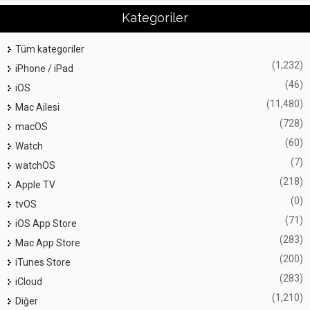
Kategoriler
Tüm kategoriler
(1,232)
iPhone / iPad
(46)
iOS
(11,480)
Mac Ailesi
(728)
macOS
(60)
Watch
(7)
watchOS
(218)
Apple TV
(0)
tvOS
(71)
iOS App Store
(283)
Mac App Store
(200)
iTunes Store
(283)
iCloud
(1,210)
Diğer