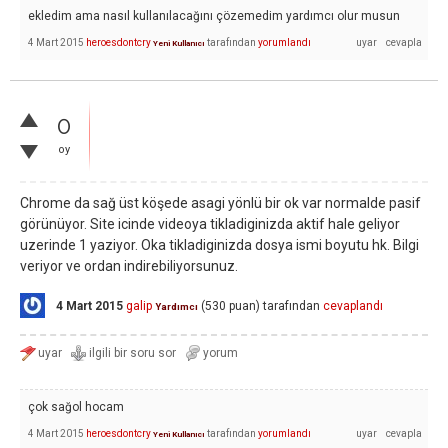
ekledim ama nasıl kullanılacağını çözemedim yardımcı olur musun
4 Mart 2015
heroesdontcry
tarafından
yorumlandı
Yeni Kullanıcı
0
oy
Chrome da sağ üst köşede asagi yönlü bir ok var normalde pasif
görünüyor. Site icinde videoya tikladiginizda aktif hale geliyor
uzerinde 1 yaziyor. Oka tikladiginizda dosya ismi boyutu hk. Bilgi
veriyor ve ordan indirebiliyorsunuz.
4 Mart 2015
galip
(
530
puan)
tarafından
cevaplandı
Yardımcı
çok sağol hocam
4 Mart 2015
heroesdontcry
tarafından
yorumlandı
Yeni Kullanıcı