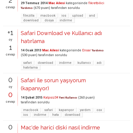
2
29 Temmuz 2014
Mac Ailesi
kategorisinde
fikretbilici
cevap
(
670
puan)
tarafından
soruldu
Yardımcı
filezilla
macbook
ios
upload
and
download
dosya
indirme
+1
Safari Download ve Kullanıcı adı
oy
hatırlama
1
14 Ocak 2013
Mac Ailesi
kategorisinde
Ensar
Yardımcı
cevap
(
530
puan)
tarafından
soruldu
safari
download
indirme
kullanıcı
adı
hatırlama
0
Safari ile sorun yaşıyorum
oy
(kapanıyor)
0
14 Şubat 2015
Kalpsiz34
(
260
puan)
Yeni Kullanıcı
cevap
tarafından
soruldu
macbook
safari
kapanıyor
yardım
osx
ios
indirme
hata
download
0
Mac'de harici diski nasıl indirme