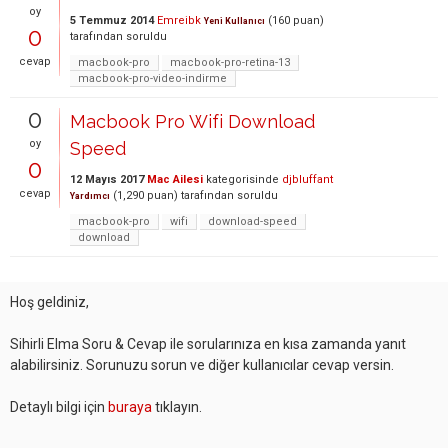
oy
5 Temmuz 2014
Emreibk
(
160
puan)
Yeni Kullanıcı
0
tarafından
soruldu
cevap
macbook-pro
macbook-pro-retina-13
macbook-pro-video-indirme
0
Macbook Pro Wifi Download
oy
Speed
0
12 Mayıs 2017
Mac Ailesi
kategorisinde
djbluffant
cevap
(
1,290
puan)
tarafından
soruldu
Yardımcı
macbook-pro
wifi
download-speed
download
Hoş geldiniz,
Sihirli Elma Soru & Cevap ile sorularınıza en kısa zamanda yanıt
alabilirsiniz. Sorunuzu sorun ve diğer kullanıcılar cevap versin.
Detaylı bilgi için
buraya
tıklayın.