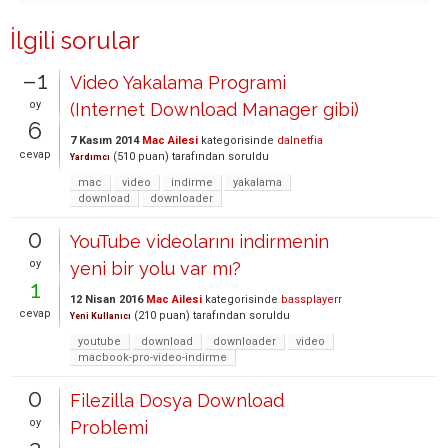
İlgili sorular
–1
Video Yakalama Programi
oy
(Internet Download Manager gibi)
6
7 Kasım 2014
Mac Ailesi
kategorisinde
dalnetfia
cevap
(
510
puan)
tarafından
soruldu
Yardımcı
mac
video
indirme
yakalama
download
downloader
0
YouTube videolarını indirmenin
oy
yeni bir yolu var mı?
1
12 Nisan 2016
Mac Ailesi
kategorisinde
bassplayerr
cevap
(
210
puan)
tarafından
soruldu
Yeni Kullanıcı
youtube
download
downloader
video
macbook-pro-video-indirme
0
Filezilla Dosya Download
oy
Problemi