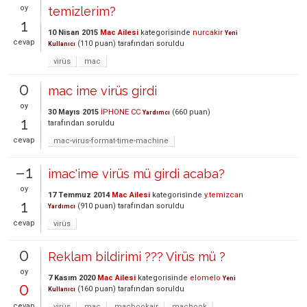
oy
temizlerim?
1
10 Nisan 2015
Mac Ailesi
kategorisinde
nurcakir
Yeni
cevap
(
110
puan)
tarafından
soruldu
Kullanıcı
virüs
mac
0
mac ime virüs girdi
oy
30 Mayıs 2015
İPHONE CC
(
660
puan)
Yardımcı
1
tarafından
soruldu
cevap
mac-virus-format-time-machine
–1
imac'ime virüs mü girdi acaba?
oy
17 Temmuz 2014
Mac Ailesi
kategorisinde
y.temizcan
1
(
910
puan)
tarafından
soruldu
Yardımcı
cevap
virüs
0
Reklam bildirimi ??? Virüs mü ?
oy
7 Kasım 2020
Mac Ailesi
kategorisinde
elomelo
Yeni
0
(
160
puan)
tarafından
soruldu
Kullanıcı
cevap
virüs
mac
macbookair
macbook