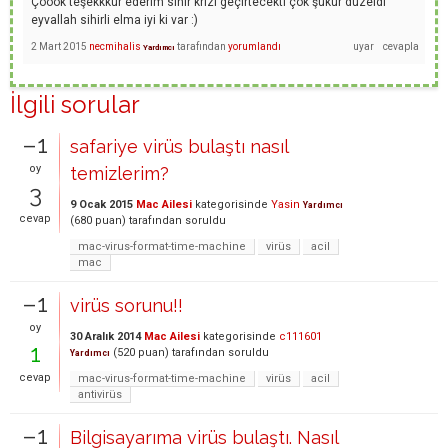
Çoook teşekkkür ederim sinir krizi geçirtecekti çok şükür düzeldi
eyvallah sihirli elma iyi ki var :)
2 Mart 2015
necmihalis
tarafından
yorumlandı
Yardımcı
İlgili sorular
–1
safariye virüs bulaştı nasıl
oy
temizlerim?
3
9 Ocak 2015
Mac Ailesi
kategorisinde
Yasin
Yardımcı
cevap
(
680
puan)
tarafından
soruldu
mac-virus-format-time-machine
virüs
acil
mac
–1
virüs sorunu!!
oy
30 Aralık 2014
Mac Ailesi
kategorisinde
c111601
1
(
520
puan)
tarafından
soruldu
Yardımcı
cevap
mac-virus-format-time-machine
virüs
acil
antivirüs
–1
Bilgisayarıma virüs bulaştı. Nasıl