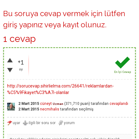
Bu soruya cevap vermek için lütfen
giriş yapınız
veya
kayıt olunuz
.
1 cevap
+1
oy
En İyi Cevap
http://sorucevap.sihirlielma.com/26641/reklamlardan-
%C5%9Fikayet%C3%A7i-olanlar
2 Mart 2015
cüneyt
(
371,710
puan)
tarafından
cevaplandı
Uzman
2 Mart 2015
necmihalis
tarafından
seçilmiş