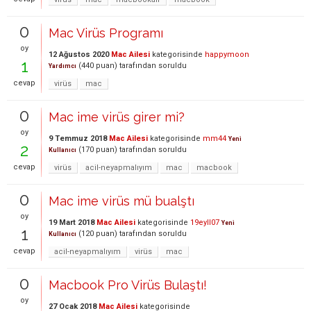
0
Mac Virüs Programı
oy
12 Ağustos 2020
Mac Ailesi
kategorisinde
happymoon
1
(
440
puan)
tarafından
soruldu
Yardımcı
cevap
virüs
mac
0
Mac ime virüs girer mi?
oy
9 Temmuz 2018
Mac Ailesi
kategorisinde
mm44
Yeni
2
(
170
puan)
tarafından
soruldu
Kullanıcı
cevap
virüs
acil-neyapmalıyım
mac
macbook
0
Mac ime virüs mü bualştı
oy
19 Mart 2018
Mac Ailesi
kategorisinde
19eyll07
Yeni
1
(
120
puan)
tarafından
soruldu
Kullanıcı
cevap
acil-neyapmalıyım
virüs
mac
0
Macbook Pro Virüs Bulaştı!
oy
27 Ocak 2018
Mac Ailesi
kategorisinde