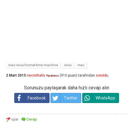
mac-virus-format-time-machine
virüs
mac
2 Mart 2015
necmihalis
(
910
puan)
tarafından
soruldu
Yardımcı
Sorunuzu paylaşarak daha hızlı cevap alın
Facebook
Twitter
WhatsApp