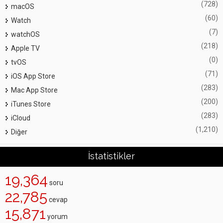
(728)
macOS
(60)
Watch
(7)
watchOS
(218)
Apple TV
(0)
tvOS
(71)
iOS App Store
(283)
Mac App Store
(200)
iTunes Store
(283)
iCloud
(1,210)
Diğer
İstatistikler
19,364
soru
22,785
cevap
15,871
yorum