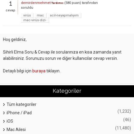
1
demirdenmehmet
(
580
puan)
tarafından
Yardımcı
soruldu
cevap
virüs
mac
acil-neyapmalıyım
mac-virüs-dizi-
Hoş geldiniz,
Sihirli Elma Soru & Cevap ile sorularınıza en kısa zamanda yanıt
alabilirsiniz. Sorunuzu sorun ve diğer kullanıcılar cevap versin.
Detaylı bilgi için
buraya
tıklayın.
Kategoriler
Tüm kategoriler
(1,232)
iPhone / iPad
(46)
iOS
(11,480)
Mac Ailesi