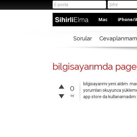
Mac
iPhone/i
Sorular
Cevaplanmam
bilgisayarımda pages
bilgisayarımı yeni aldım. m
0
yorumları okuyunca yükleme
oy
app store da kullanamadım he