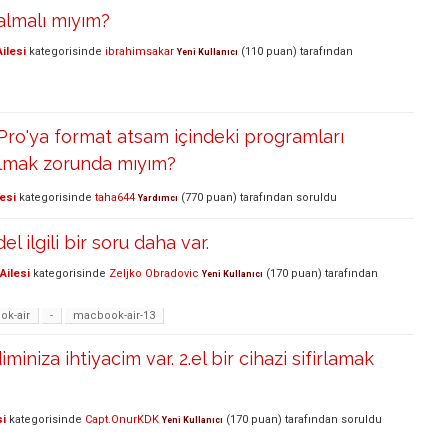
almalı mıyım?
ilesi
kategorisinde
ibrahimsakar
(
110
puan)
tarafından
Yeni Kullanıcı
ro'ya format atsam içindeki programları
almak zorunda mıyım?
esi
kategorisinde
taha644
(
770
puan)
tarafından
soruldu
Yardımcı
l ilgili bir soru daha var.
Ailesi
kategorisinde
Zeljko Obradovic
(
170
puan)
tarafından
Yeni Kullanıcı
k-air
-
macbook-air-13
iminiza ihtiyacim var. 2.el bir cihazi sifirlamak
si
kategorisinde
Capt.OnurKDK
(
170
puan)
tarafından
soruldu
Yeni Kullanıcı