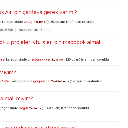
 Air için çantaya gerek var mı?
i
kategorisinde
CntCgl
(
1,350
puan)
tarafından
soruldu
Yardımcı
gb-256gb
macbook-air-13
-
okul projeleri vb. işler için macbook almalı
lesi
kategorisinde
ullasburakk
(
120
puan)
tarafından
soruldu
Yeni Kullanıcı
 Mıyım?
 / iPad
kategorisinde
gunpowder
(
120
puan)
tarafından
Yeni Kullanıcı
almalı mıyım?
tegorisinde
Doğuş
(
1,660
puan)
tarafından
soruldu
Yardımcı