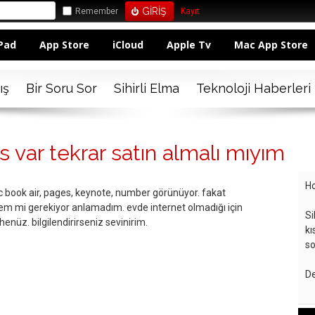
Remember
Kayıt
Pad
App Store
iCloud
Apple Tv
Mac App Store
ış
Bir Soru Sor
Sihirli Elma
Teknoloji Haberleri
 var tekrar satın almalı mıyım
Ho
ac book air, pages, keynote, number görünüyor. fakat
m mi gerekiyor anlamadım. evde internet olmadığı için
Si
nüz. bilgilendirirseniz sevinirim.
kı
so
De