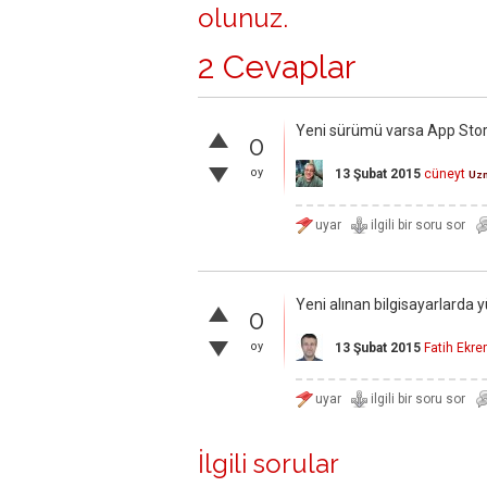
olunuz
.
2 Cevaplar
Yeni sürümü varsa App Store 
0
oy
13 Şubat 2015
cüneyt
Uz
Yeni alınan bilgisayarlarda y
0
oy
13 Şubat 2015
Fatih Ekr
İlgili sorular