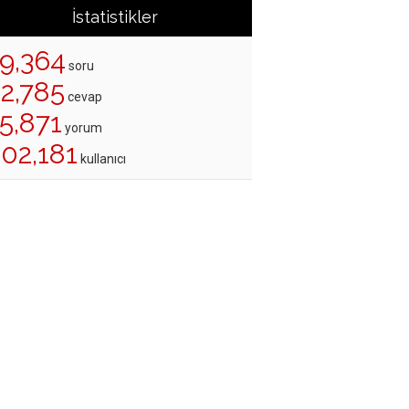
İstatistikler
19,364
soru
22,785
cevap
5,871
yorum
202,181
kullanıcı