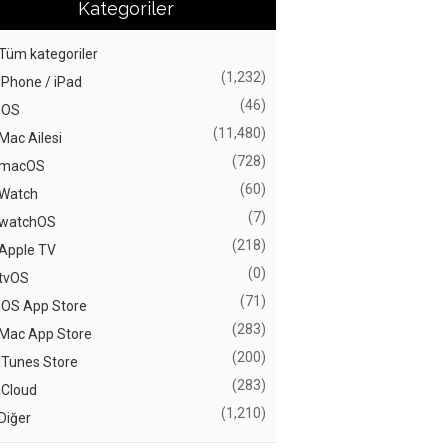
Kategoriler
Tüm kategoriler
(1,232)
iPhone / iPad
(46)
iOS
(11,480)
Mac Ailesi
(728)
macOS
(60)
Watch
(7)
watchOS
(218)
Apple TV
(0)
tvOS
(71)
iOS App Store
(283)
Mac App Store
(200)
iTunes Store
(283)
iCloud
(1,210)
Diğer