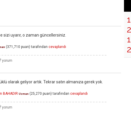
sizi uyarır, o zaman güncellersiniz.
1
(
371,710
puan)
tarafından
cevaplandı
man
üklü olarak geliyor artık. Tekrar satın almanıza gerek yok.
em BAHADIR
(
25,270
puan)
tarafından
cevaplandı
Uzman