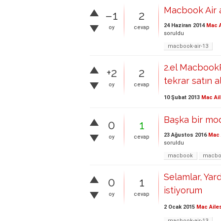
Macbook Air 
–1
2
24 Haziran 2014
Mac A
oy
cevap
soruldu
macbook-air-13
2.el MacbookP
+2
2
tekrar satın 
oy
cevap
10 Şubat 2013
Mac Ail
Başka bir mode
0
1
23 Ağustos 2016
Mac 
oy
cevap
soruldu
macbook
macboo
Selamlar, Yard
0
1
istiyorum
oy
cevap
2 Ocak 2015
Mac Aile
macbook-air-13