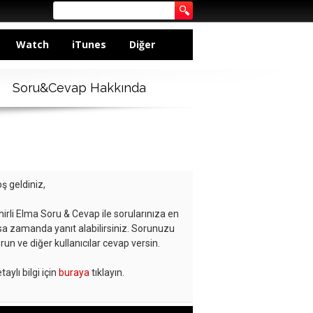
Watch
iTunes
Diğer
Soru&Cevap Hakkında
ş geldiniz,
hirli Elma Soru & Cevap ile sorularınıza en
sa zamanda yanıt alabilirsiniz. Sorunuzu
run ve diğer kullanıcılar cevap versin.
taylı bilgi için
buraya
tıklayın.