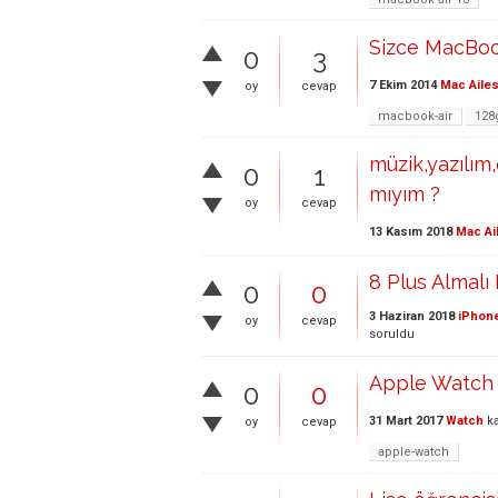
Sizce MacBook
0
3
7 Ekim 2014
Mac Ailes
oy
cevap
macbook-air
128
müzik,yazılım,
0
1
mıyım ?
oy
cevap
13 Kasım 2018
Mac Ai
8 Plus Almalı
0
0
3 Haziran 2018
iPhone
oy
cevap
soruldu
Apple Watch 
0
0
31 Mart 2017
Watch
ka
oy
cevap
apple-watch