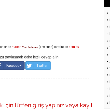
orisinde
nurcan
(
120
puan)
tarafından
soruldu
Yeni Kullanıcı
u paylaşarak daha hızlı cevap alın
Facebook
Twitter
 için lütfen
giriş yapınız
veya
kayıt