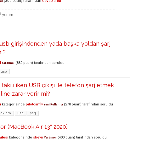
(
300
puan)
tarafından
cevaplandı
cı
usb girişindenden yada başka yoldan şarj
m ?
l
(
880
puan)
tarafından
soruldu
Yardımcı
usb
akılı iken USB çıkışı ile telefon şarj etmek
iline zarar verir mi?
i
kategorisinde
pilotcanfly
(
270
puan)
tarafından
soruldu
Yeni Kullanıcı
ok-pro
usb
şarj
or (MacBook Air 13'' 2020)
ilesi
kategorisinde
sheyn
(
400
puan)
tarafından
soruldu
Yardımcı