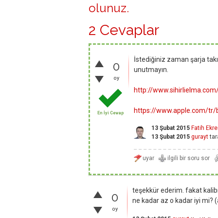
olunuz
.
2 Cevaplar
İstediğiniz zaman şarja takı
0
unutmayın.
oy
http://www.sihirlielma.c
https://www.apple.com/tr/b
En İyi Cevap
13 Şubat 2015
Fatih Ek
13 Şubat 2015
gurayt
tar
teşekkür ederim. fakat kali
0
ne kadar az o kadar iyi mi? (
oy