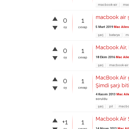
macbook-air
mac
macbook air 
0
1
5 Mart 2019
Mac Ailes
oy
cevap
şarj
batarya
m
Macbook Air, 
0
1
18 Ekim 2016
Mac Aile
oy
cevap
şarj
macbook-air
MacBook Air g
0
1
Şimdi şarjı biti
oy
cevap
4 Kasım 2013
Mac Ail
soruldu
şarj
pil
macbo
Macbook Air Ş
+1
1
14 Nisan 2013
Mac Ail
oy
cevap