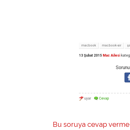
macbook
macbook-air
şa
13 Şubat 2015
Mac Ailesi
kateg
Sorunuz
Bu soruya cevap vermek