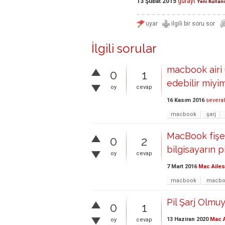
13 Şubat 2015
gurayt
Yeni Kullanı
İlgili sorular
macbook airi 
0
1
edebilir miyi
oy
cevap
16 Kasım 2016
several
macbook
şarj
MacBook fişe t
0
2
bilgisayarın p
oy
cevap
7 Mart 2016
Mac Ailes
macbook
macbo
Pil Şarj Olmuy
0
1
13 Haziran 2020
Mac A
oy
cevap