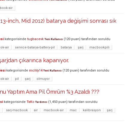
ook-air
13-inch, Mid 2012) batarya değişimi sonrası sık
esi
kategorisinde
tugbacevk
(
120
puan)
tarafından
soruldu
Yeni Kullanıcı
k-air
service-batarya-battery-pil
batarya
şarj
macbookpili
arjdan çıkarınca kapanıyor.
lesi
kategorisinde
mchty14
(
120
puan)
tarafından
soruldu
Yeni Kullanıcı
k-air
pil
şarj
olmuyor
onu Yaptım Ama Pil Ömrüm %3 Azaldı ???
si
kategorisinde
TaKo
(
1,450
puan)
tarafından
soruldu
Yardımcı
sarj-macbook
air
macbook-air
mac
kalibrasyon
şarj