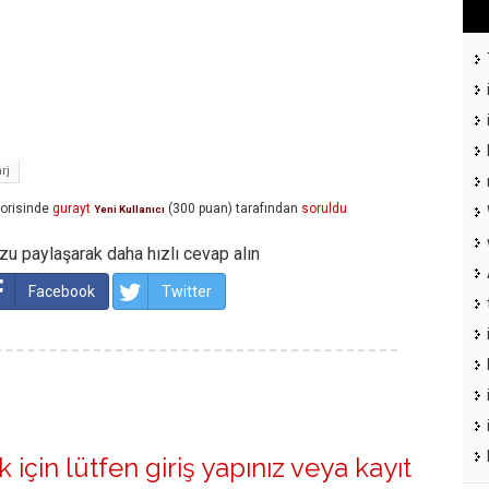
rj
orisinde
gurayt
(
300
puan)
tarafından
soruldu
Yeni Kullanıcı
u paylaşarak daha hızlı cevap alın
Facebook
Twitter
 için lütfen
giriş yapınız
veya
kayıt