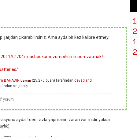
p şarjdan çıkarabiilrsiniz. Ama ayda bir kez kalibre etmeyi
1
om/2011/01/04/macbookumuzun-pil-omrunu-uzatmak/
atteries/
rem BAHADIR
(
25,270
puan)
tarafından
cevaplandı
Uzman
afından
seçilmiş
brasyonu ayda 1den fazla yapmanın zararı var mıdır yoksa
aylık)