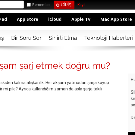
Remember
Kayıt
Pad
App Store
iCloud
Apple Tv
Mac App Store
ış
Bir Soru Sor
Sihirli Elma
Teknoloji Haberleri
akşam şarj etmek doğru mu?
Ho
. Eskiden kalma alışkanlık, Her akşam yatmadan şarja koyup
r mi pile? Ayrıca kullandığım zaman da asla şarja takılı
Si
kı
so
De