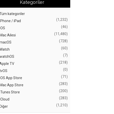
Kategoriler
Tüm kategoriler
(1,232)
iPhone / iPad
(46)
iOS
(11,480)
Mac Ailesi
(728)
macOS
(60)
Watch
(7)
watchOS
(218)
Apple TV
(0)
tvOS
(71)
iOS App Store
(283)
Mac App Store
(200)
iTunes Store
(283)
iCloud
(1,210)
Diğer