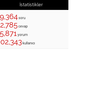
İstatistikler
19,364
soru
22,785
cevap
5,871
yorum
202,343
kullanıcı