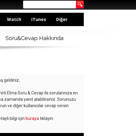
Watch
iTunes
Diğer
Soru&Cevap Hakkında
ş geldiniz,
hirli Elma Soru & Cevap ile sorularınıza en
sa zamanda yanıt alabilirsiniz. Sorunuzu
run ve diğer kullanıcılar cevap versin.
taylı bilgi için
buraya
tıklayın.