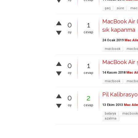
şarj
süre
macb
MacBook Air (
0
1
sık kapanma
oy
cevap
24 Ocak 2019
Mac Ail
macbook
macboo
MacBook Air ş
0
1
14 Kasım 2018
Mac Ai
oy
cevap
macbook
macboo
Pil Kalibrasy
0
2
13 Ekim 2013
Mac Aile
oy
cevap
batarya
macbook
azalma