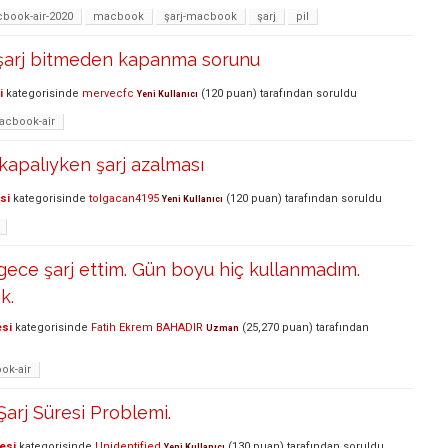
book-air-2020
macbook
şarj-macbook
şarj
pil
şarj bitmeden kapanma sorunu
i
kategorisinde
mervecfc
(
120
puan)
tarafından
soruldu
Yeni Kullanıcı
acbook-air
kapalıyken şarj azalması
si
kategorisinde
tolgacan4195
(
120
puan)
tarafından
soruldu
Yeni Kullanıcı
ece şarj ettim. Gün boyu hiç kullanmadım.
k.
esi
kategorisinde
Fatih Ekrem BAHADIR
(
25,270
puan)
tarafından
Uzman
ok-air
arj Süresi Problemi.
esi
kategorisinde
Unidentified
(
130
puan)
tarafından
soruldu
Yeni Kullanıcı